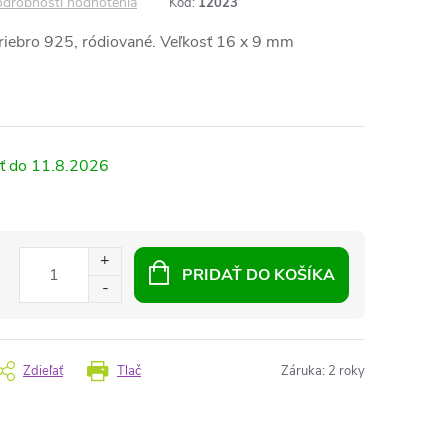
drobnosti hodnotenia
Kód:
12023
triebro 925, ródiované. Veľkosť 16 x 9 mm
11.8.2026
PRIDAŤ DO KOŠÍKA
Zdieľať
Tlač
Záruka
:
2 roky