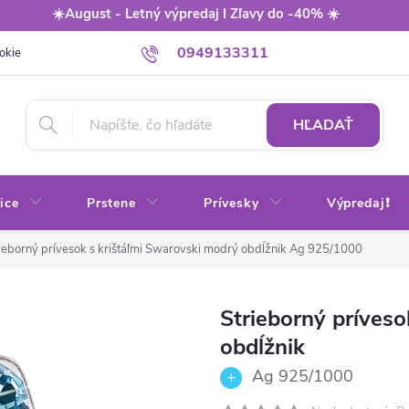
☀️August - Letný výpredaj I Zľavy do -40% ☀️
0949133311
okie
Balenie
Obchodné podmienky
Výmena / vrátenie tovaru
HĽADAŤ
ice
Prstene
Prívesky
Výpredaj❗
ieborný prívesok s krištáľmi Swarovski modrý obdĺžnik
Ag 925/1000
Strieborný príveso
obdĺžnik
Ag 925/1000