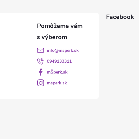
Facebook
info
@
msperk.sk
0949133311
mŠperk.sk
msperk.sk