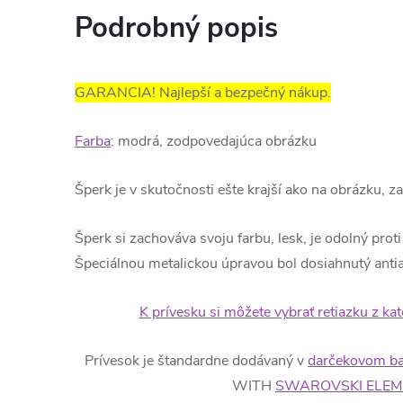
Podrobný popis
GARANCIA! Najlepší a bezpečný nákup.
Farba
: modrá, zodpovedajúca obrázku
Šperk je v skutočnosti ešte krajší ako na obrázku,
Šperk si zachováva svoju farbu, lesk, je odolný prot
Špeciálnou metalickou úpravou bol dosiahnutý antia
K prívesku si môžete vybrať retiazku z ka
Prívesok je štandardne dodávaný v
darčekovom ba
WITH
SWAROVSKI ELEM