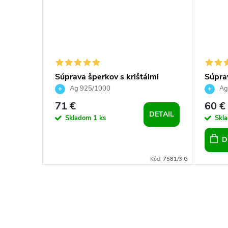
t SWI
Súprava šperkov s krištálmi
Súpra
Swarovski - biele a okrúhle
a Prec
Ag 925/1000
Ag
príve
71 €
60 €
DETAIL
Skladom
1 ks
Skl
D
Kód:
1648
Kód:
7581/3 G