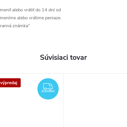
iť alebo vrátiť do 14 dní od
meníme alebo vrátime peniaze.
hranná známka"
Súvisiaci tovar
 výpredaj
O
ZADARMO
ZADARMO