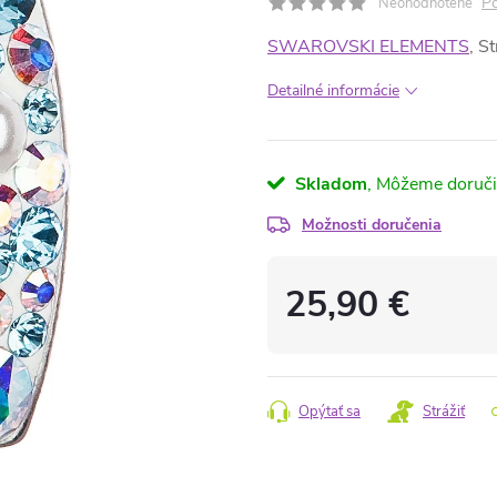
Po
Neohodnotené
SWAROVSKI ELEMENTS
, S
Detailné informácie
Skladom
Možnosti doručenia
25,90 €
Jednotková
cena:
Opýtať sa
Strážiť