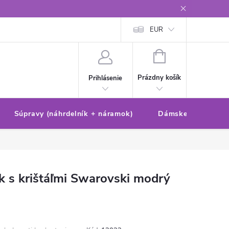
Reklamačný poriadok/formulár
Ochrana osobných údajov
EUR
Ako 
NÁKUPNÝ
KOŠÍK
Prázdny košík
Prihlásenie
Súpravy (náhrdelník + náramok)
Dámske sety (náušn
k s krištáľmi Swarovski modrý