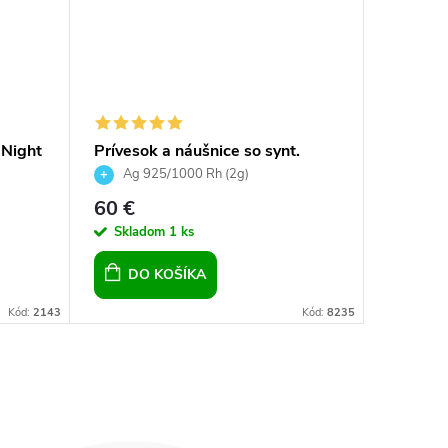
 Night
Prívesok a náušnice so synt.
Crystals
opálom a Preciosa crystals -
kvapky
Ag 925/1000 Rh (2g)
Ag 92
ružová
60 €
30,
od
Skladom
1 ks
Sklad
DO KOŠÍKA
Kód:
2143
Kód:
8235