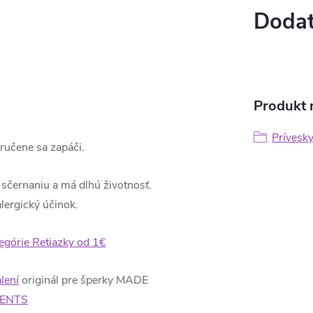
Dodat
Produkt n
Prívesk
 zaručene sa zapáči.
i sčernaniu a má dlhú životnosť.
lergický účinok.
tegórie Retiazky od 1€
lení
originál pre šperky MADE
ENTS