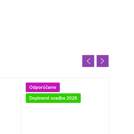
Odporúčame
August
Doplnené svadba 2026
Odporú