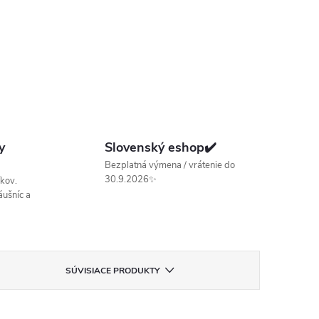
y
Slovenský eshop✔️
Bezplatná výmena / vrátenie do
30.9.2026✨
kov.
ušníc a
SÚVISIACE PRODUKTY