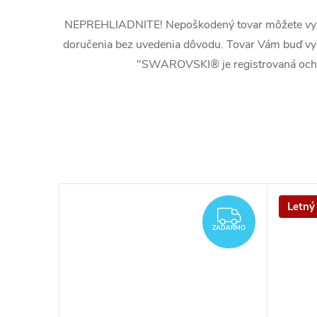
NEPREHLIADNITE! Nepoškodený tovar môžete vymen
doručenia bez uvedenia dôvodu. Tovar Vám buď vy
"SWAROVSKI® je registrovaná oc
Letný
ZADARM
ZADARMO