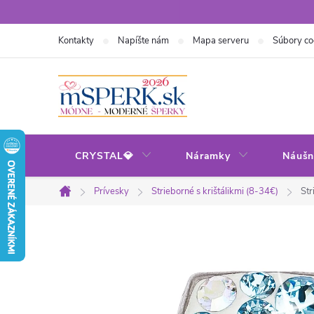
Prejsť
na
Kontakty
Napíšte nám
Mapa serveru
Súbory co
obsah
CRYSTAL💎
Náramky
Náušn
Prívesky
Strieborné s krištálikmi (8-34€)
Str
Domov