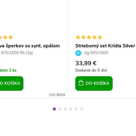
va šperkov so synt. opálom
Strieborný set Krídla Silver
iosa crystals, náušnice a
23 mm
 925/1000 Rh (2g)
Ag 925/1000
sok, modré srdce
33,99 €
adom
3 ks
Dodanie do 5 dní
O KOŠÍKA
DO KOŠÍKA
Kód:
8310