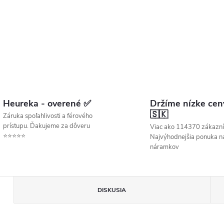
Heureka - overené ✅
Držíme nízke cen
🇸🇰
Záruka spoľahlivosti a férového
prístupu. Ďakujeme za dôveru
Viac ako 114370 zákazní
⭐⭐⭐⭐⭐
Najvýhodnejšia ponuka ná
náramkov
DISKUSIA