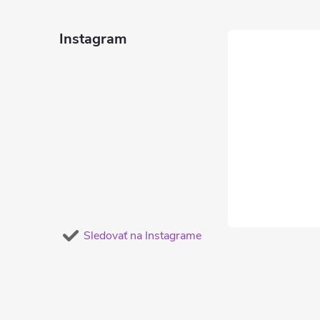
p
ä
Instagram
t
i
e
Sledovať na Instagrame