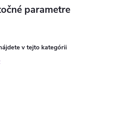
očné parametre
ájdete v tejto kategórii
y