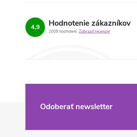
Hodnotenie zákazníkov
4,9
2008 hodnotení
Zobraziť recenzie
Z
Odoberať newsletter
á