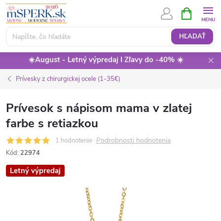
Prejsť
NÁKUPN
KOŠÍK
na
obsah
HĽADAŤ
☀️August - Letný výpredaj I Zľavy do -40% ☀️
Prívesky z chirurgickej ocele (1-35€)
Prívesok s nápisom mama v zlatej
farbe s retiazkou
Podrobnosti hodnotenia
1 hodnotenie
Kód:
22974
Letný výpredaj