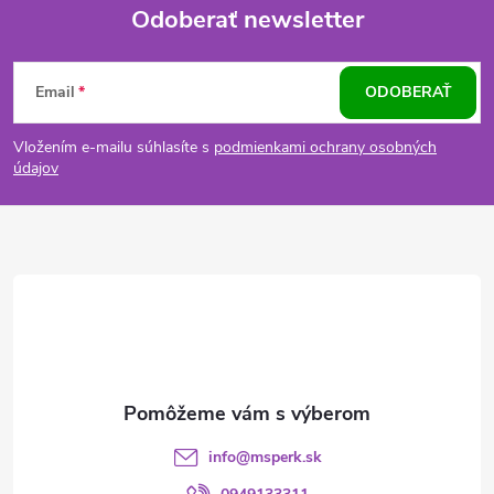
Odoberať newsletter
Z
Email
ODOBERAŤ
á
Vložením e-mailu súhlasíte s
podmienkami ochrany osobných
p
údajov
ä
t
i
e
info
@
msperk.sk