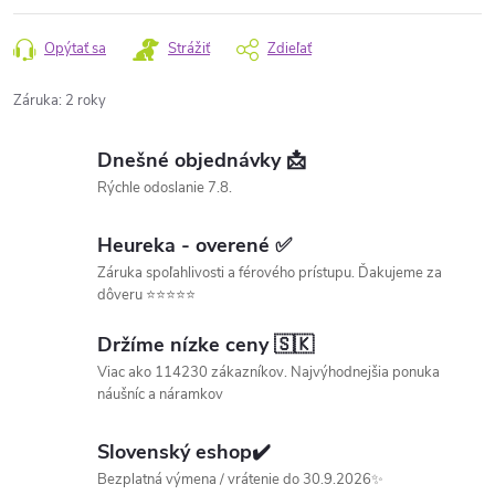
Opýtať sa
Strážiť
Zdieľať
Záruka
:
2 roky
Dnešné objednávky 📩
Rýchle odoslanie 7.8.
Heureka - overené ✅
Záruka spoľahlivosti a férového prístupu. Ďakujeme za
dôveru ⭐⭐⭐⭐⭐
Držíme nízke ceny 🇸🇰
Viac ako 114230 zákazníkov. Najvýhodnejšia ponuka
náušníc a náramkov
Slovenský eshop✔️
Bezplatná výmena / vrátenie do 30.9.2026✨