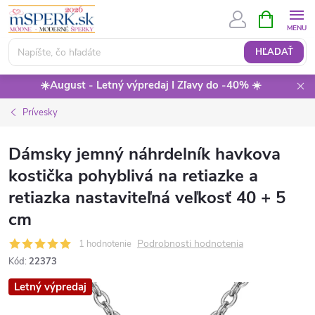
Prejsť
NÁKUPN
KOŠÍK
na
obsah
HĽADAŤ
☀️August - Letný výpredaj I Zľavy do -40% ☀️
Prívesky
Dámsky jemný náhrdelník havkova
kostička pohyblivá na retiazke a
retiazka nastaviteľná veľkosť 40 + 5
cm
Podrobnosti hodnotenia
1 hodnotenie
Kód:
22373
Letný výpredaj