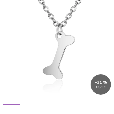
–31 %
13,70 €