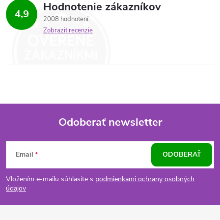
Hodnotenie zákazníkov
4,9
2008 hodnotení
Zobraziť recenzie
Odoberať newsletter
Z
Email
ODOBERAŤ
á
Vložením e-mailu súhlasíte s
podmienkami ochrany osobných
p
údajov
ä