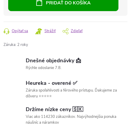
PRIDAŤ DO KOŠÍKA
Opýtať sa
Strážiť
Zdieľať
Záruka
:
2 roky
Dnešné objednávky 📩
Rýchle odoslanie 7.8.
Heureka - overené ✅
Záruka spoľahlivosti a férového prístupu. Ďakujeme za
dôveru ⭐⭐⭐⭐⭐
Držíme nízke ceny 🇸🇰
Viac ako 114230 zákazníkov. Najvýhodnejšia ponuka
náušníc a náramkov