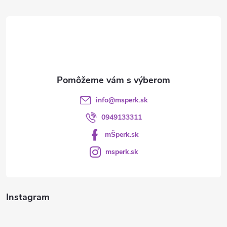
t
i
e
info
@
msperk.sk
0949133311
mŠperk.sk
msperk.sk
Instagram