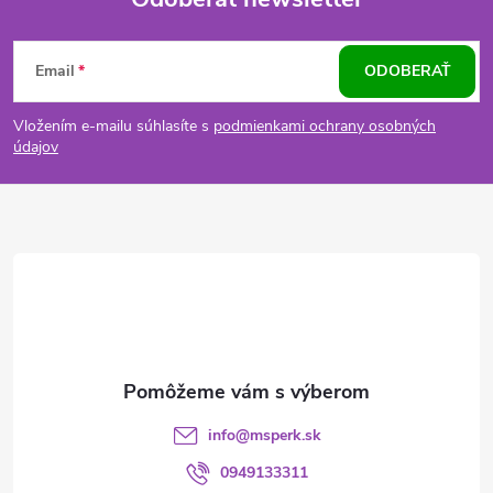
Z
Email
ODOBERAŤ
á
Vložením e-mailu súhlasíte s
podmienkami ochrany osobných
p
údajov
ä
t
i
e
info
@
msperk.sk
0949133311