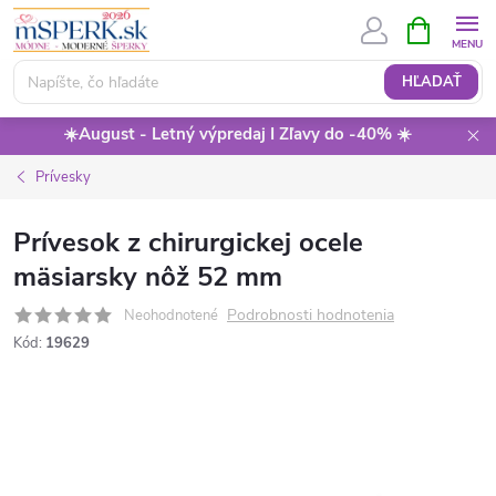
Prejsť
NÁKUPN
KOŠÍK
na
obsah
HĽADAŤ
☀️August - Letný výpredaj I Zľavy do -40% ☀️
Prívesky
Prívesok z chirurgickej ocele
mäsiarsky nôž 52 mm
Podrobnosti hodnotenia
Neohodnotené
Kód:
19629