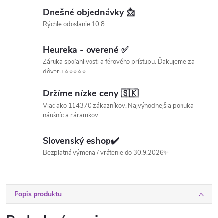
Dnešné objednávky 📩
Rýchle odoslanie 10.8.
Heureka - overené ✅
Záruka spoľahlivosti a férového prístupu. Ďakujeme za
dôveru ⭐⭐⭐⭐⭐
Držíme nízke ceny 🇸🇰
Viac ako 114370 zákazníkov. Najvýhodnejšia ponuka
náušníc a náramkov
Slovenský eshop✔️
Bezplatná výmena / vrátenie do 30.9.2026✨
Popis produktu