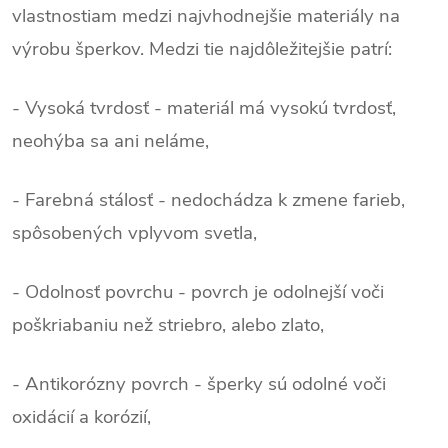
vlastnostiam medzi najvhodnejšie materiály na
výrobu šperkov. Medzi tie najdôležitejšie patrí:
- Vysoká tvrdosť - materiál má vysokú tvrdosť,
neohýba sa ani neláme,
- Farebná stálosť - nedochádza k zmene farieb,
spôsobených vplyvom svetla,
- Odolnosť povrchu - povrch je odolnejší voči
poškriabaniu než striebro, alebo zlato,
- Antikorózny povrch - šperky sú odolné voči
oxidácií a korózií,