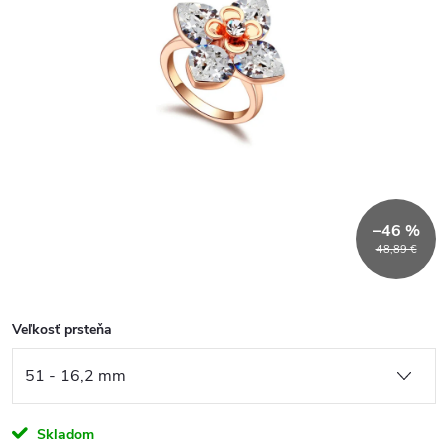
–46 %
48,89 €
Veľkosť prsteňa
Skladom