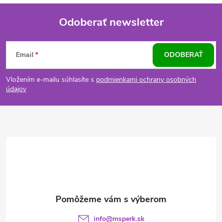
Odoberať newsletter
Z
Email
ODOBERAŤ
á
Vložením e-mailu súhlasíte s
podmienkami ochrany osobných
p
údajov
ä
t
i
e
info
@
msperk.sk