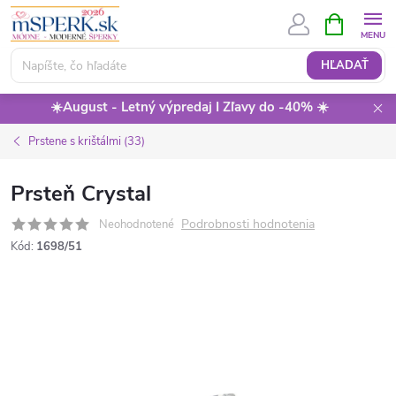
Prejsť
NÁKUPN
KOŠÍK
na
obsah
HĽADAŤ
☀️August - Letný výpredaj I Zľavy do -40% ☀️
Prstene s krištálmi (33)
Prsteň Crystal
Podrobnosti hodnotenia
Neohodnotené
Kód:
1698/51