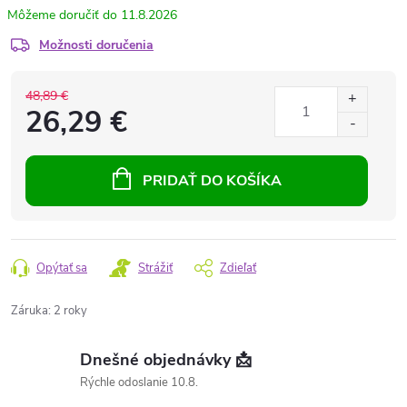
11.8.2026
Možnosti doručenia
48,89 €
26,29 €
PRIDAŤ DO KOŠÍKA
Opýtať sa
Strážiť
Zdieľať
Záruka
:
2 roky
Dnešné objednávky 📩
Rýchle odoslanie 10.8.