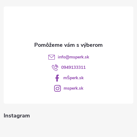
t
i
e
info
@
msperk.sk
0949133311
mŠperk.sk
msperk.sk
Instagram