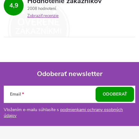
Hodnotenie zákazníkov
4,9
2008 hodnotení
Zobraziť recenzie
Odoberať newsletter
Z
Email
ODOBERAŤ
á
Vložením e-mailu súhlasíte s
podmienkami ochrany osobných
p
údajov
ä