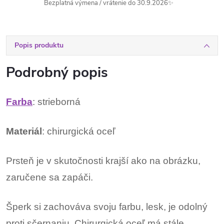
Bezplatná výmena / vrátenie do 30.9.2026✨
Popis produktu
Podrobný popis
Farba
: strieborná
Materiál
: chirurgická oceľ
Prsteň je v skutočnosti krajší ako na obrázku,
zaručene sa zapáči.
Šperk si zachováva svoju farbu, lesk, je odolný
proti sčernaniu. Chirurgická oceľ má stále