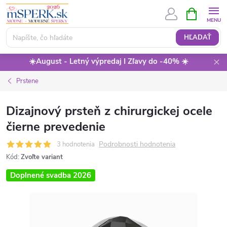
Prejsť
NÁKUPN
KOŠÍK
na
obsah
HĽADAŤ
☀️August - Letný výpredaj I Zľavy do -40% ☀️
Prstene
Dizajnový prsteň z chirurgickej ocele
čierne prevedenie
Podrobnosti hodnotenia
3 hodnotenia
Kód:
Zvoľte variant
Doplnené svadba 2026