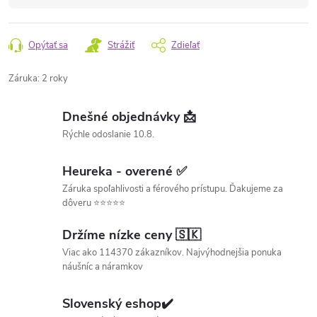
Opýtať sa
Strážiť
Zdieľať
Záruka
:
2 roky
Dnešné objednávky 📩
Rýchle odoslanie 10.8.
Heureka - overené ✅
Záruka spoľahlivosti a férového prístupu. Ďakujeme za
dôveru ⭐⭐⭐⭐⭐
Držíme nízke ceny 🇸🇰
Viac ako 114370 zákazníkov. Najvýhodnejšia ponuka
náušníc a náramkov
Slovenský eshop✔️