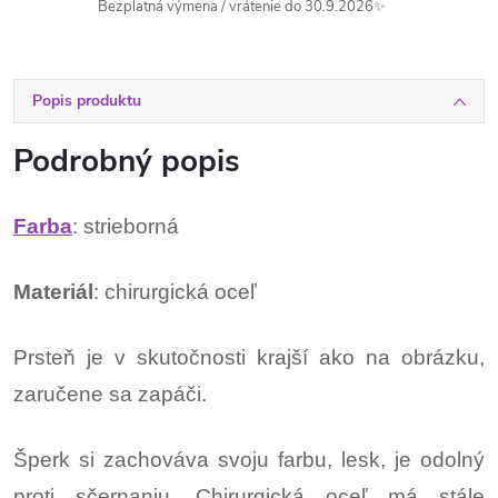
Bezplatná výmena / vrátenie do 30.9.2026✨
Popis produktu
Podrobný popis
Farba
: strieborná
Materiál
: chirurgická oceľ
Prsteň je v skutočnosti krajší ako na obrázku,
zaručene sa zapáči.
Šperk si zachováva svoju farbu, lesk, je odolný
proti sčernaniu. Chirurgická oceľ má stále