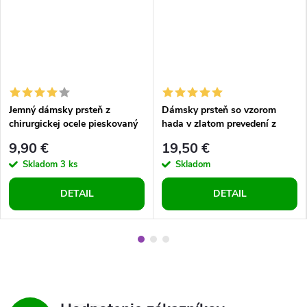
Jemný dámsky prsteň z
Dámsky prsteň so vzorom
chirurgickej ocele pieskovaný
hada v zlatom prevedení z
vzor strieborné prevedenie
chirurgickej ocele
9,90 €
19,50 €
Skladom
3 ks
Skladom
DETAIL
DETAIL