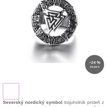
–24 %
34,90 €
Severský nordický symbol
trojuholník prsteň z