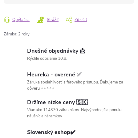
Opýtať sa
Strážiť
Zdieľať
Záruka
:
2 roky
Dnešné objednávky 📩
Rýchle odoslanie 10.8.
Heureka - overené ✅
Záruka spoľahlivosti a férového prístupu. Ďakujeme za
dôveru ⭐⭐⭐⭐⭐
Držíme nízke ceny 🇸🇰
Viac ako 114370 zákazníkov. Najvýhodnejšia ponuka
náušníc a náramkov
Slovenský eshop✔️