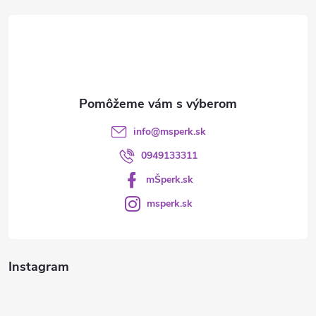
t
i
e
info
@
msperk.sk
0949133311
mŠperk.sk
msperk.sk
Instagram