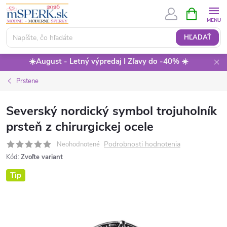
Prejsť
NÁKUPN
KOŠÍK
na
obsah
HĽADAŤ
☀️August - Letný výpredaj I Zľavy do -40% ☀️
Prstene
Severský nordický symbol trojuholník
prsteň z chirurgickej ocele
Podrobnosti hodnotenia
Neohodnotené
Kód:
Zvoľte variant
Tip