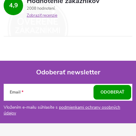
Hodnotenie zákazníkov
4,9
2008 hodnotení
Zobraziť recenzie
Odoberať newsletter
Z
Email
ODOBERAŤ
á
Vložením e-mailu súhlasíte s
podmienkami ochrany osobných
p
údajov
ä