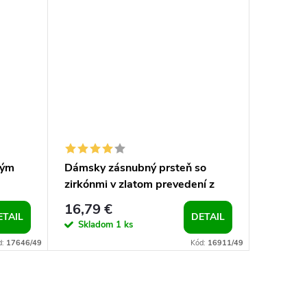
vým
Dámsky zásnubný prsteň so
Dámsky 
zirkónmi v zlatom prevedení z
zlatom p
chirurgickej ocle
ocele
16,79 €
19,50 
ETAIL
DETAIL
Skladom
1 ks
Sklad
d:
17646/49
Kód:
16911/49