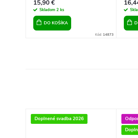
15,90 €
16,4
Skladom
2 ks
Skl
DO KOŠÍKA
D
Kód:
16710
Kód:
14873
Doplnené svadba 2026
Odpo
Dopln