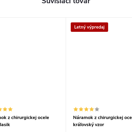
Súvisiaci tovar
Letný výpredaj
k z chirurgickej ocele
Náramok z chirurgickej oce
lasik
kráľovský vzor