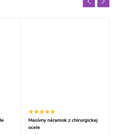
le
Masívny náramok z chirurgickej
Silikón
ocele
univerz