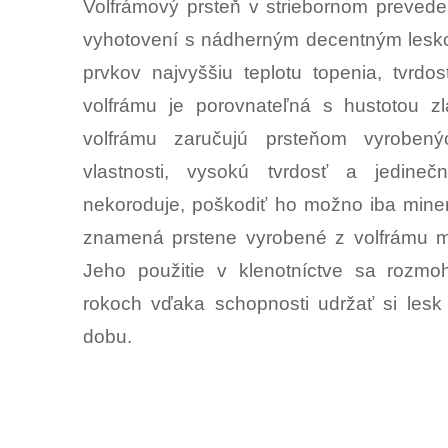
Volfrámový prsteň v striebornom prevede
vyhotovení s nádherným decentným lesk
prvkov najvyššiu teplotu topenia, tvrdo
volfrámu je porovnateľná s hustotou zla
volfrámu zaručujú prsteňom vyroben
vlastnosti, vysokú tvrdosť a jedineč
nekoroduje, poškodiť ho možno iba miner
znamená prstene vyrobené z volfrámu ma
Jeho použitie v klenotníctve sa rozmo
rokoch vďaka schopnosti udržať si lesk 
dobu.