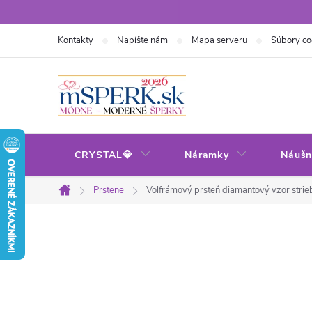
Prejsť
na
Kontakty
Napíšte nám
Mapa serveru
Súbory co
obsah
CRYSTAL💎
Náramky
Náušn
Prstene
Volfrámový prsteň diamantový vzor strie
Domov