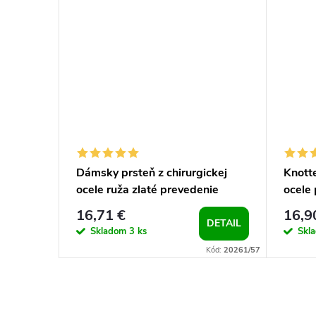
novým
Dámsky prsteň z chirurgickej
Knotte
le
ocele ruža zlaté prevedenie
ocele
16,71 €
16,9
DETAIL
DETAIL
Skladom
3 ks
Skl
Kód:
16884/51
Kód:
20261/57