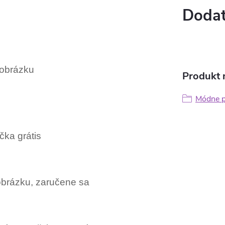
Dodat
obrázku
Produkt n
Módne pr
čka grátis
 obrázku, zaručene sa