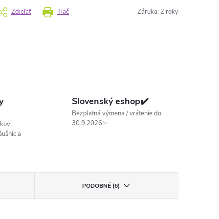
Zdieľať
Tlač
Záruka
:
2 roky
y
Slovenský eshop✔️
Bezplatná výmena / vrátenie do
30.9.2026✨
kov.
ušníc a
PODOBNÉ (6)