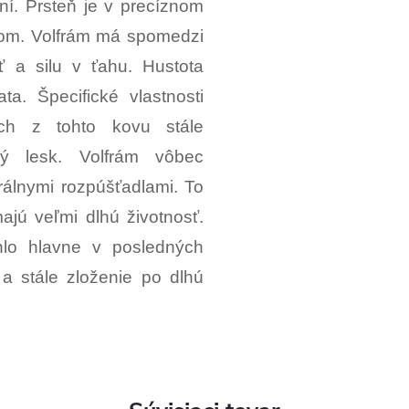
ní. Prsteň je v precíznom
om. Volfrám má spomedzi
sť a silu v ťahu. Hustota
ta. Špecifické vlastnosti
ých z tohto kovu stále
ný lesk. Volfrám vôbec
álnymi rozpúšťadlami. To
jú veľmi dlhú životnosť.
hlo hlavne v posledných
a stále zloženie po dlhú