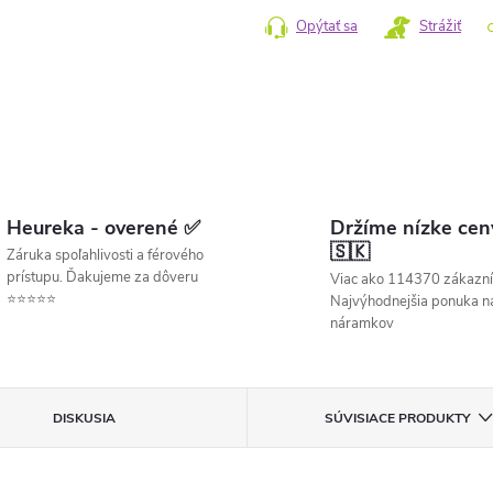
Opýtať sa
Strážiť
Heureka - overené ✅
Držíme nízke cen
🇸🇰
Záruka spoľahlivosti a férového
prístupu. Ďakujeme za dôveru
Viac ako 114370 zákazní
⭐⭐⭐⭐⭐
Najvýhodnejšia ponuka ná
náramkov
DISKUSIA
SÚVISIACE PRODUKTY