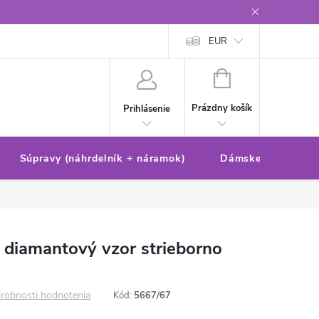
Reklamačný poriadok/formulár
Ochrana osobných údajov
EUR
Ako 
NÁKUPNÝ
KOŠÍK
Prázdny košík
Prihlásenie
Súpravy (náhrdelník + náramok)
Dámske sety (náušn
 diamantový vzor strieborno
robnosti hodnotenia
Kód:
5667/67