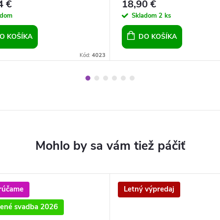
4 €
18,90 €
adom
Skladom
2 ks
O KOŠÍKA
DO KOŠÍKA
Kód:
4023
rúčame
Letný výpredaj
ené svadba 2026