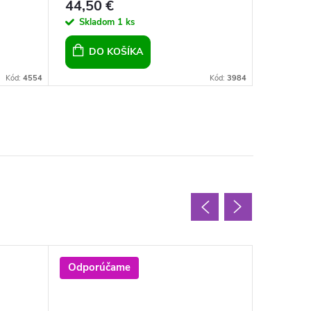
44,50 €
1,60 €
Skladom
1 ks
Sklad
DO KOŠÍKA
DO 
Kód:
4554
Kód:
3984
Odporúčame