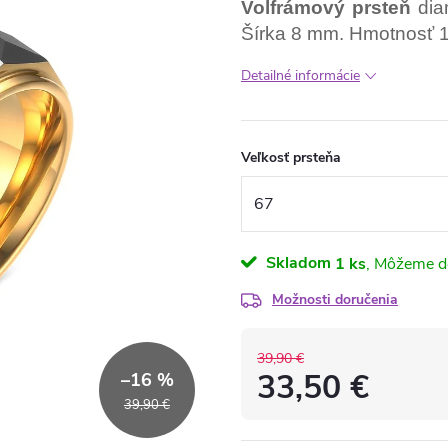
Volfrámový prsteň
diam
Šírka 8 mm. Hmotnosť 1
Detailné informácie
Veľkosť prsteňa
Skladom
1 ks
Možnosti doručenia
39,90 €
33,50 €
–16 %
39,90 €
Jednotková
cena: