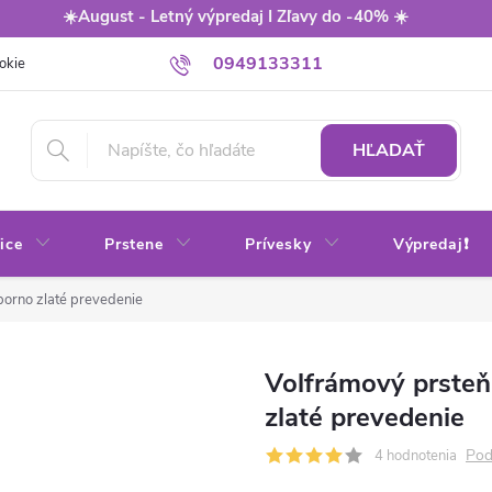
☀️August - Letný výpredaj I Zľavy do -40% ☀️
0949133311
okie
Balenie
Obchodné podmienky
Výmena / vrátenie tovaru
HĽADAŤ
ice
Prstene
Prívesky
Výpredaj❗
borno zlaté prevedenie
Volfrámový prsteň
zlaté prevedenie
Pod
4 hodnotenia