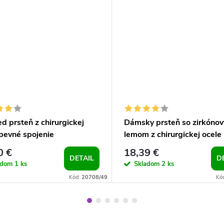
d prsteň z chirurgickej
Dámsky prsteň so zirkóno
 pevné spojenie
lemom z chirurgickej ocele
0 €
18,39 €
DETAIL
D
adom
1 ks
Skladom
2 ks
Kód:
20708/49
Kó