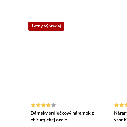
Letný výpredaj
Dámsky srdiečkový náramok z
Náramo
chirurgickej ocele
vzor K