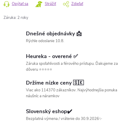
Opýtať sa
Strážiť
Zdieľať
Záruka
:
2 roky
Dnešné objednávky 📩
Rýchle odoslanie 10.8.
Heureka - overené ✅
Záruka spoľahlivosti a férového prístupu. Ďakujeme za
dôveru ⭐⭐⭐⭐⭐
Držíme nízke ceny 🇸🇰
Viac ako 114370 zákazníkov. Najvýhodnejšia ponuka
náušníc a náramkov
Slovenský eshop✔️
Bezplatná výmena / vrátenie do 30.9.2026✨