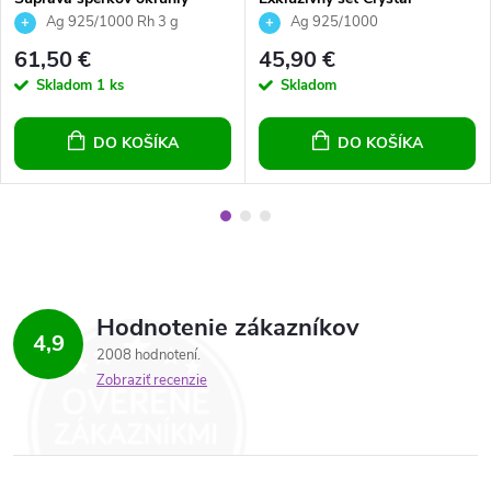
model so Swarovski crystals -
Galaktik Light Rose
Ag 925/1000 Rh 3 g
Ag 925/1000
modrý opál, náušnice prívesok
61,50 €
45,90 €
a retiazka striebro
Skladom
1 ks
Skladom
DO KOŠÍKA
DO KOŠÍKA
Hodnotenie zákazníkov
4,9
2008 hodnotení
Zobraziť recenzie