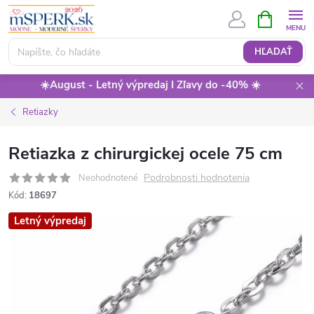
Prejsť
NÁKUPN
KOŠÍK
na
obsah
HĽADAŤ
☀️August - Letný výpredaj I Zľavy do -40% ☀️
Retiazky
Retiazka z chirurgickej ocele 75 cm
Podrobnosti hodnotenia
Neohodnotené
Kód:
18697
Letný výpredaj