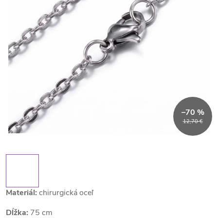
–70 %
12,70 €
Materiál:
chirurgická oceľ
Dĺžka:
75 cm