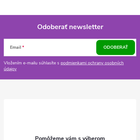
Odoberať newsletter
Z
Email
ODOBERAŤ
á
Vložením e-mailu súhlasíte s
podmienkami ochrany osobných
p
údajov
ä
t
i
e