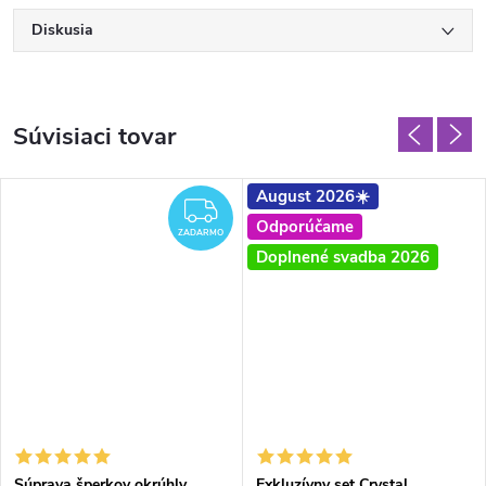
Diskusia
Súvisiaci tovar
August 2026☀️
ZADARMO
Odporúčame
ZADARMO
Doplnené svadba 2026
Súprava šperkov okrúhly
Exkluzívny set Crystal