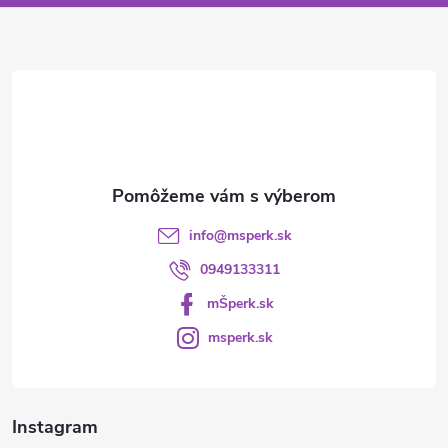
ä
t
i
e
info
@
msperk.sk
0949133311
mŠperk.sk
msperk.sk
Instagram