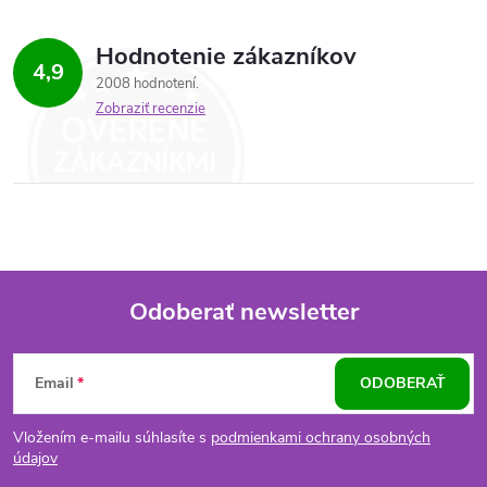
Hodnotenie zákazníkov
4,9
2008 hodnotení
Zobraziť recenzie
Odoberať newsletter
Z
Email
ODOBERAŤ
á
Vložením e-mailu súhlasíte s
podmienkami ochrany osobných
p
údajov