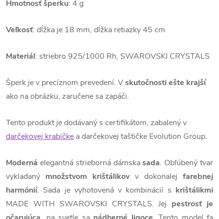
Hmotnosť šperku
: 4 g
Veľkosť
: dĺžka je 18 mm, dĺžka retiazky 45 cm
Materiál
: striebro 925/1000 Rh, SWAROVSKI CRYSTALS
Šperk je v precíznom prevedení. V
skutočnosti ešte krajší
ako na obrázku, zaručene sa zapáči.
Tento produkt je dodávaný s certifikátom, zabalený v
darčekovej krabičke
a darčekovej taštičke Evolution Group.
Moderná
elegantná strieborná dámska
sada
. Obľúbený tvar
vykladaný
množstvom krištálikov
v dokonalej
farebnej
harmónií
. Sada je vyhotovená v kombinácií s
krištálikmi
MADE WITH SWAROVSKI CRYSTALS. Jej
pestrosť je
očarujúca
, na svetle sa
nádherné ligoce
. Tento model ťa