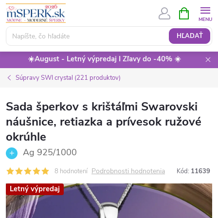
Prejsť
NÁKUPN
KOŠÍK
na
obsah
HĽADAŤ
☀️August - Letný výpredaj I Zľavy do -40% ☀️
Súpravy SWI crystal (221 produktov)
Sada šperkov s krištáľmi Swarovski
náušnice, retiazka a prívesok ružové
okrúhle
Ag 925/1000
Podrobnosti hodnotenia
8 hodnotení
Kód:
11639
Letný výpredaj