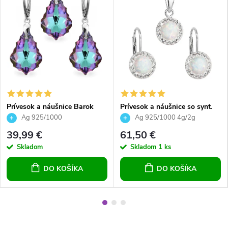
Prívesok a náušnice Barok
Prívesok a náušnice so synt.
Crystal Vitrail Light striebro
opálom a Preciosa crystals -
Ag 925/1000
Ag 925/1000 4g/2g
biele
39,99 €
61,50 €
Skladom
Skladom
1 ks
DO KOŠÍKA
DO KOŠÍKA