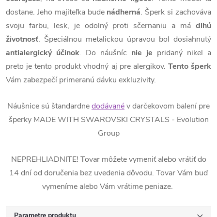
dostane. Jeho majiteľka bude
nádherná
. Šperk si zachováva
svoju farbu, lesk, je odolný proti sčernaniu a má
dlhú
životnosť
. Špeciálnou metalickou úpravou bol dosiahnutý
antialergický
účinok
. Do náušníc
nie je
pridaný nikel a
preto je tento produkt vhodný aj pre alergikov.
Tento šperk
Vám zabezpečí primeranú dávku exkluzivity.
Náušnice sú štandardne
dodávané
v darčekovom balení pre
šperky MADE WITH SWAROVSKI CRYSTALS - Evolution
Group
NEPREHLIADNITE! Tovar môžete vymeniť alebo vrátiť do
14 dní od doručenia bez uvedenia dôvodu. Tovar Vám buď
vymeníme alebo Vám vrátime peniaze.
Parametre produktu