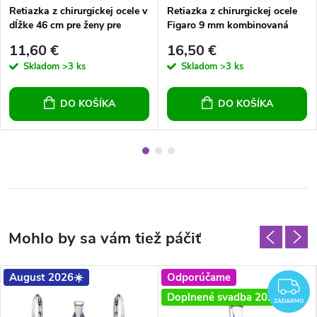
Retiazka z chirurgickej ocele v
Retiazka z chirurgickej ocele
dĺžke 46 cm pre ženy pre
Figaro 9 mm kombinovaná
chlapov
11,60 €
16,50 €
Skladom
>3 ks
Skladom
>3 ks
DO KOŠÍKA
DO KOŠÍKA
August 2026☀️
Odporúčame
Z
Doplnené svadba 2026
ZADARMO