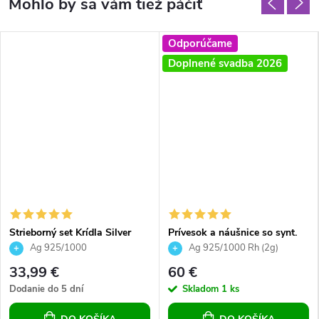
Odporúčame
Doplnené svadba 2026
Strieborný set Krídla Silver
Prívesok a náušnice so synt.
Night 23 mm
opálom a Preciosa crystals -
Ag 925/1000
Ag 925/1000 Rh (2g)
ružová
33,99 €
60 €
Dodanie do 5 dní
Skladom
1 ks