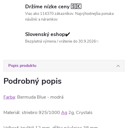
Držíme nízke ceny 🇸🇰
Viac ako 114370 zákazníkov. Najvýhodnejšia ponuka
náušníc a náramkov
Slovenský eshop✔️
Bezplatná výmena / vrátenie do 30.9.2026✨
Popis produktu
Podrobný popis
Farba
: Bermuda Blue - modrá
Materiál: striebro 925/1000
Ag
2g, Crystals
Veľkosť: kryštál 12 mm, dĺžka náušnice 38 mm