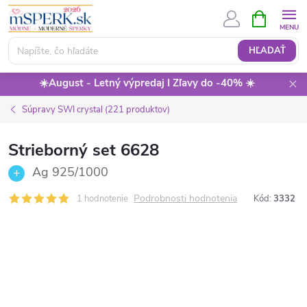
Prejsť
NÁKUPN
KOŠÍK
na
obsah
HĽADAŤ
☀️August - Letný výpredaj I Zľavy do -40% ☀️
Súpravy SWI crystal (221 produktov)
Strieborný set 6628
Ag 925/1000
Podrobnosti hodnotenia
1 hodnotenie
Kód:
3332