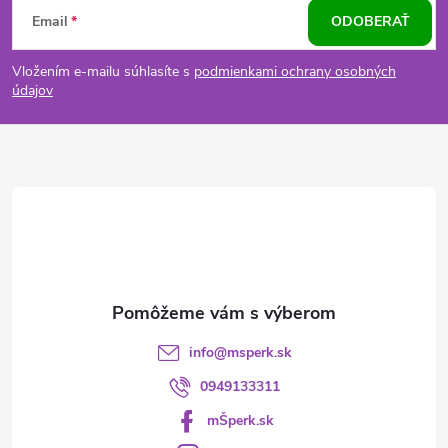
Z
Email
ODOBERAŤ
á
Vložením e-mailu súhlasíte s
podmienkami ochrany osobných
p
údajov
ä
t
i
e
info
@
msperk.sk
0949133311
mŠperk.sk