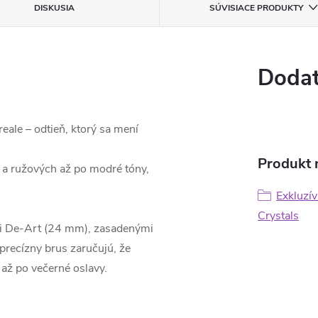
DISKUSIA
SÚVISIACE PRODUKTY
Dodat
eale – odtieň, ktorý sa mení
Produkt n
 a ružových až po modré tóny,
Exkluzí
Crystals
ikmi De-Art (24 mm), zasadenými
precízny brus zaručujú, že
 až po večerné oslavy.