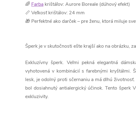
🌈
Farba
krištáľov: Aurore Boreale (dúhový efekt)
📏 Veľkosť krištálov: 24 mm
🎁 Perfektné ako darček – pre ženu, ktorá miluje svet
Šperk je v skutočnosti ešte krajší ako na obrázku,
Exkluzívny šperk. Veľmi pekná elegantná dámsk
vyhotovená v kombinácií s farebnými kryštálmi. Š
lesk, je odolný proti sčernaniu a má dlhú životnos
bol dosiahnutý antialergický účinok. Tento šperk
exkluzivity.