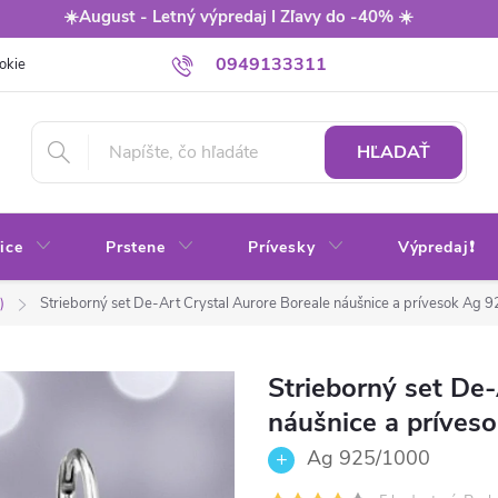
☀️August - Letný výpredaj I Zľavy do -40% ☀️
0949133311
okie
Balenie
Obchodné podmienky
Výmena / vrátenie tovaru
HĽADAŤ
ice
Prstene
Prívesky
Výpredaj❗
)
Strieborný set De-Art Crystal Aurore Boreale náušnice a prívesok
Ag 9
Strieborný set De-
náušnice a príves
Ag 925/1000