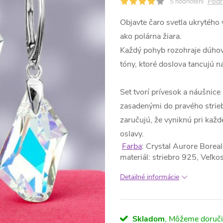
Podr
5 hodnotení
Objavte čaro svetla ukrytého 
ako polárna žiara.
Každý pohyb rozohraje dúhov
tóny, ktoré doslova tancujú na
Set tvorí prívesok a náušnice
zasadenými do pravého strieb
zaručujú, že vyniknú pri každ
oslavy.
Farba
: Crystal Aurore Borea
m
ateriál: striebro 925,
Veľkos
Detailné informácie
Skladom