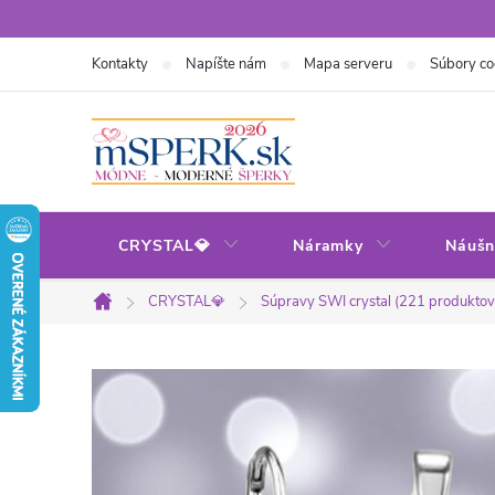
Prejsť
na
Kontakty
Napíšte nám
Mapa serveru
Súbory co
obsah
CRYSTAL💎
Náramky
Náušn
CRYSTAL💎
Súpravy SWI crystal (221 produktov
Domov