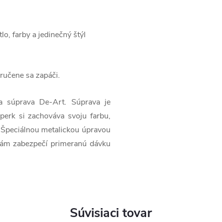
lo, farby a jedinečný štýl
 zaručene sa zapáči.
a súprava De-Art. Súprava je
perk si zachováva svoju farbu,
ť. Špeciálnou metalickou úpravou
 Vám zabezpečí primeranú dávku
Súvisiaci tovar