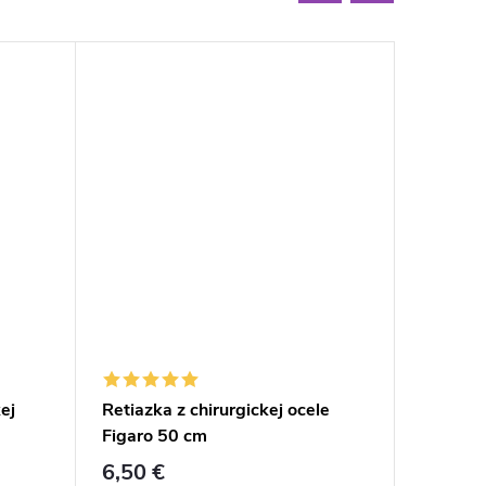
Letný v
ej
Retiazka z chirurgickej ocele
Čierny 
Figaro 50 cm
zapínan
6,50 €
8,70 €