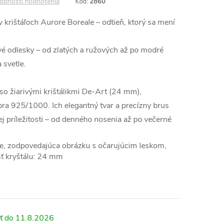
obnosti hodnotenia
Kód:
2860
v krištáľoch Aurore Boreale – odtieň, ktorý sa mení
é odlesky – od zlatých a ružových až po modré
 svetle.
 so žiarivými krištálikmi De-Art (24 mm),
ra 925/1000. Ich elegantný tvar a precízny brus
ej príležitosti – od denného nosenia až po večerné
le, zodpovedajúca obrázku s očarujúcim leskom,
ť kryštálu: 24 mm
11.8.2026