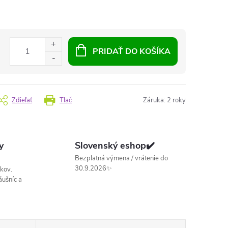
PRIDAŤ DO KOŠÍKA
Zdieľať
Tlač
Záruka
:
2 roky
y
Slovenský eshop✔️
Bezplatná výmena / vrátenie do
30.9.2026✨
kov.
ušníc a