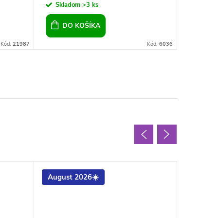
Skladom
>3 ks
Sklad
DO KOŠÍKA
DO 
Kód:
21987
Kód:
6036
August 2026☀️
Odporú
Doplnen