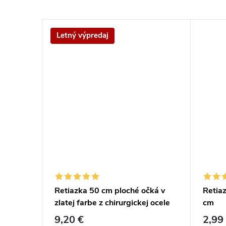
Letný výpredaj
hrúbka 2
Retiazka 50 cm ploché očká v
Retiaz
dĺžka 45
zlatej farbe z chirurgickej ocele
cm
9,20 €
2,99