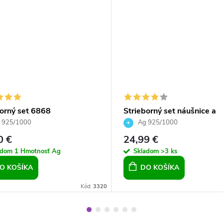
borný set 6868
Strieborný set náušnice a
prívesok Crystal Silver Nig
 925/1000
Ag 925/1000
mm
0 €
24,99 €
adom
1 Hmotnosť Ag
Skladom
>3 ks
O KOŠÍKA
DO KOŠÍKA
Kód:
3320