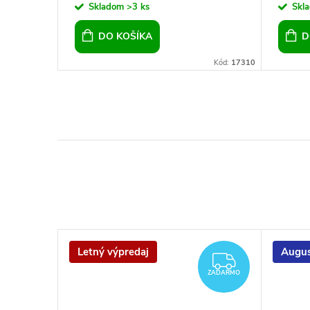
Skladom
>3 ks
Skl
DO KOŠÍKA
D
Kód:
22110
Kód:
17310
Letný výpredaj
Augus
ZADARM
ZADARMO