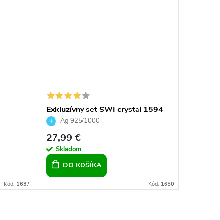
Exkluzívny set SWI crystal 1594
Prívesok
ht 14
14 mm
opálom a
Ag 925/1000
Ag 92
ružová
27,99 €
60 €
Skladom
Sklad
DO KOŠÍKA
DO 
Kód:
1637
Kód:
1650