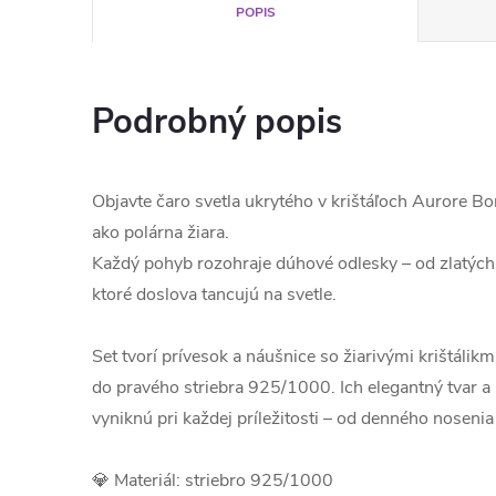
POPIS
Podrobný popis
Objavte čaro svetla ukrytého v krištáľoch Aurore Bor
ako polárna žiara.
Každý pohyb rozohraje dúhové odlesky – od zlatých
ktoré doslova tancujú na svetle.
Set tvorí prívesok a náušnice so žiarivými krištál
do pravého striebra 925/1000. Ich elegantný tvar a 
vyniknú pri každej príležitosti – od denného nosenia
💎 Materiál: striebro 925/1000