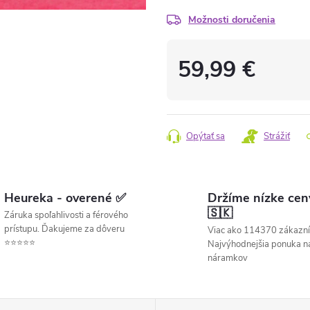
Možnosti doručenia
59,99 €
Jednotková
cena:
Opýtať sa
Strážiť
Heureka - overené ✅
Držíme nízke cen
🇸🇰
Záruka spoľahlivosti a férového
prístupu. Ďakujeme za dôveru
Viac ako 114370 zákazní
⭐⭐⭐⭐⭐
Najvýhodnejšia ponuka ná
náramkov