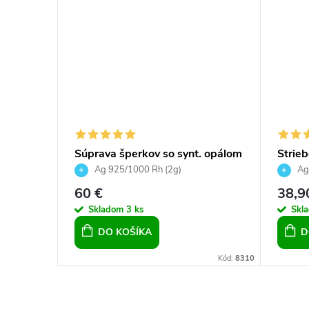
Súprava šperkov so synt. opálom
Strie
ívesok
a Preciosa crystals, náušnice a
Ag 925/1000 Rh (2g)
Ag
prívesok, modré srdce
60 €
38,9
Skladom
3 ks
Skl
DO KOŠÍKA
D
Kód:
18337
Kód:
8310