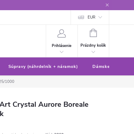
Reklamačný poriadok/formulár
Ochrana osobných údajov
EUR
Ako 
NÁKUPNÝ
KOŠÍK
Prázdny košík
Prihlásenie
Súpravy (náhrdelník + náramok)
Dámske sety (náušn
25/1000
Art Crystal Aurore Boreale
ok