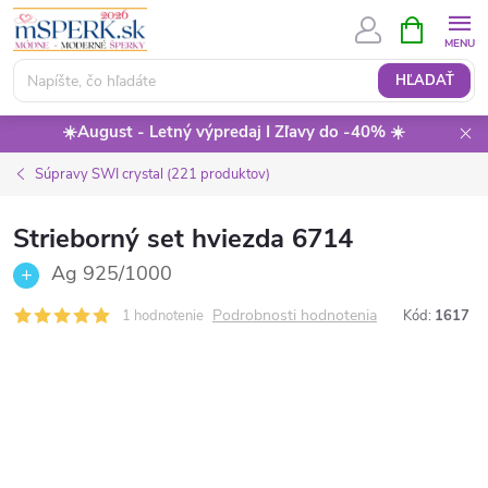
Prejsť
NÁKUPN
KOŠÍK
na
obsah
HĽADAŤ
☀️August - Letný výpredaj I Zľavy do -40% ☀️
Súpravy SWI crystal (221 produktov)
Strieborný set hviezda 6714
Ag 925/1000
Podrobnosti hodnotenia
1 hodnotenie
Kód:
1617