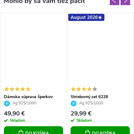
August 2026☀️
Dámska súprava šperkov
Strieborný set 6228
náušnice a prívesok oddané
Ag 925/1000
Ag 925/1000
srdce
49,90 €
29,99 €
Skladom
Skladom
DO KOŠÍKA
DO KOŠÍKA