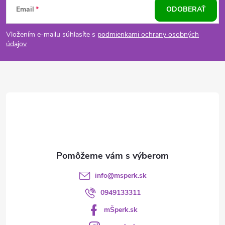
Email
ODOBERAŤ
á
Vložením e-mailu súhlasíte s
podmienkami ochrany osobných
p
údajov
ä
t
i
e
info
@
msperk.sk
0949133311
mŠperk.sk