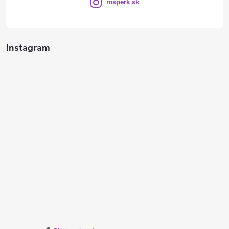
msperk.sk
Instagram