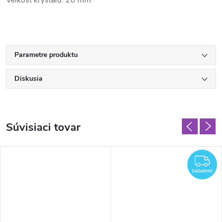
Parametre produktu
Diskusia
Súvisiaci tovar
Z
ZADARMO