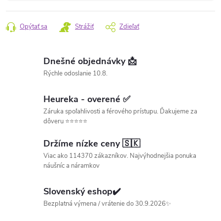
Opýtať sa
Strážiť
Zdieľať
Dnešné objednávky 📩
Rýchle odoslanie 10.8.
Heureka - overené ✅
Záruka spoľahlivosti a férového prístupu. Ďakujeme za
dôveru ⭐⭐⭐⭐⭐
Držíme nízke ceny 🇸🇰
Viac ako 114370 zákazníkov. Najvýhodnejšia ponuka
náušníc a náramkov
Slovenský eshop✔️
Bezplatná výmena / vrátenie do 30.9.2026✨