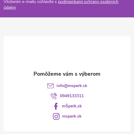
Vložením e-mailu súhlasíte s
podmienkami ochrany osobných
p
údajov
ä
t
i
e
info
@
msperk.sk
0949133311
mŠperk.sk
msperk.sk