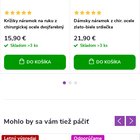
Krížiky náramok na ruku z
Dámsky náramok z chir. ocele
chirurgickej ocele dvojfarebný
zlato-biele srdiečka
kombinovaný
15,90 €
21,90 €
Skladom
>3 ks
Skladom
>3 ks
DO KOŠÍKA
DO KOŠÍKA
Letný výpredaj
Odporúčame