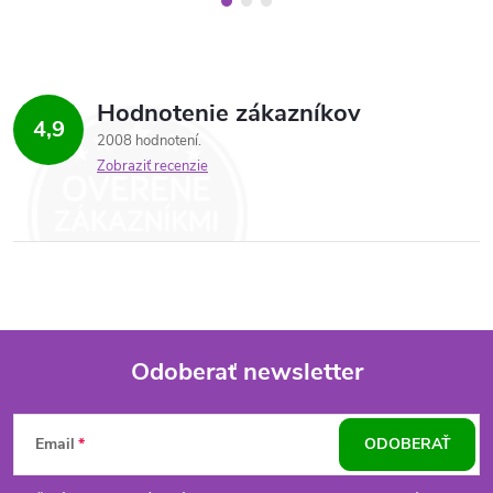
Hodnotenie zákazníkov
4,9
2008 hodnotení
Zobraziť recenzie
Odoberať newsletter
Z
Email
ODOBERAŤ
á