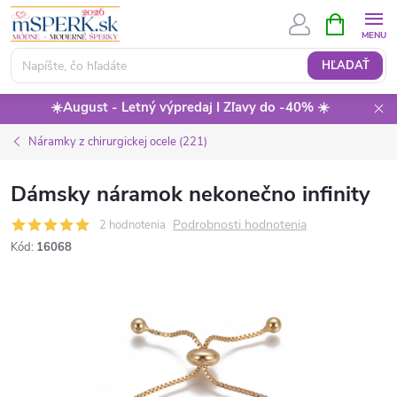
Prejsť
NÁKUPN
KOŠÍK
na
obsah
HĽADAŤ
☀️August - Letný výpredaj I Zľavy do -40% ☀️
Náramky z chirurgickej ocele (221)
Dámsky náramok nekonečno infinity
Podrobnosti hodnotenia
2 hodnotenia
Kód:
16068