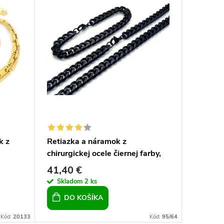
k z
Retiazka a náramok z
Retiazka
chirurgickej ocele čiernej farby,
- zlatá
re
pre chlapov, pre mužov, čierna
41,40 €
23,40 
Skladom
2 ks
Sklad
DO KOŠÍKA
DO 
Kód:
20133
Kód:
95/64