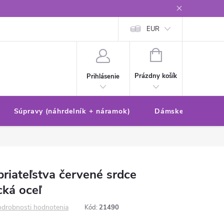
Reklamačný poriadok/formulár
Ochrana osobných údajov
EUR
Ako 
NÁKUPNÝ
KOŠÍK
Prázdny košík
Prihlásenie
Súpravy (náhrdelník + náramok)
Dámske sety (náušn
iateľstva červené srdce
cká oceľ
drobnosti hodnotenia
Kód:
21490