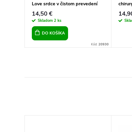
Love srdce v čistom prevedení
chirur
dĺžka
14,50 €
14,9
Skladom
2 ks
Skl
DO KOŠÍKA
Kód:
14699
Kód:
20930