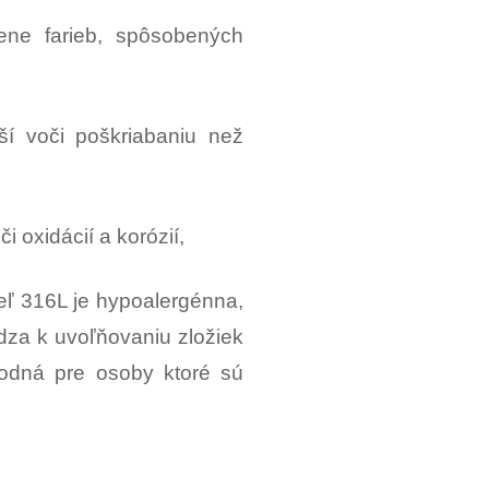
ne farieb, spôsobených
ší voči poškriabaniu než
i oxidácií a korózií,
ceľ 316L je hypoalergénna,
dza k uvoľňovaniu zložiek
hodná pre osoby ktoré sú