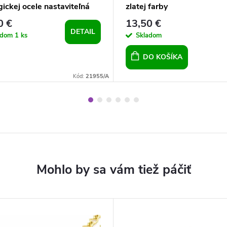
gickej ocele nastaviteľná
zlatej farby
0 €
13,50 €
DETAIL
adom
1 ks
Skladom
DO KOŠÍKA
Kód:
21955/A