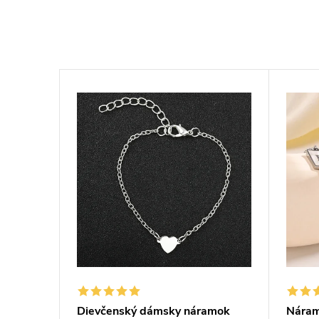
iečkom
Dievčenský dámsky náramok
Náramo