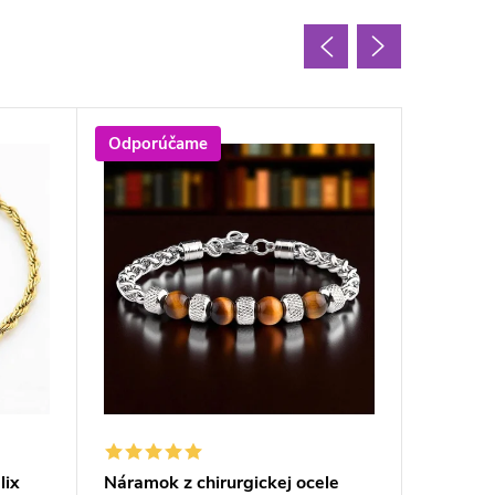
Odporúčame
Letný v
lix
Náramok z chirurgickej ocele
Dámsky 