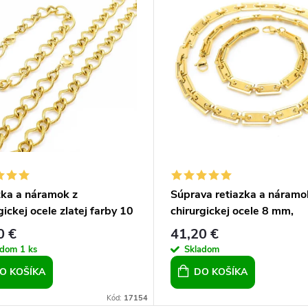
zka a náramok z
Súprava retiazka a náramo
gickej ocele zlatej farby 10
chirurgickej ocele 8 mm,
obdĺžniková, pre chlapov p
0 €
41,20 €
mužov
adom
1 ks
Skladom
O KOŠÍKA
DO KOŠÍKA
Kód:
17154