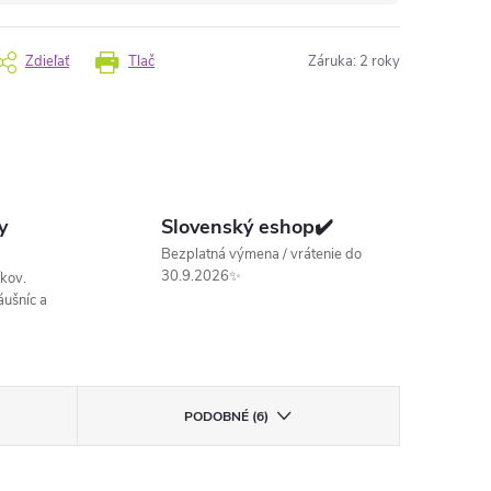
Zdieľať
Tlač
Záruka
:
2 roky
y
Slovenský eshop✔️
Bezplatná výmena / vrátenie do
30.9.2026✨
kov.
ušníc a
PODOBNÉ (6)