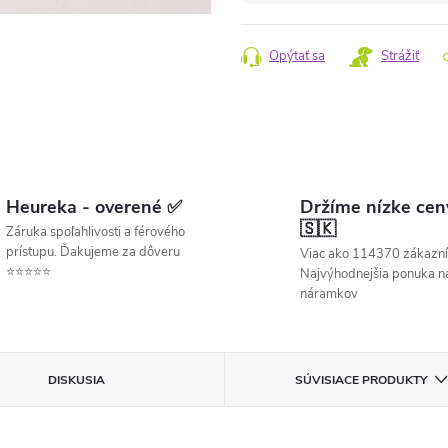
cena:
Opýtať sa
Strážiť
Heureka - overené ✅
Držíme nízke cen
🇸🇰
Záruka spoľahlivosti a férového
prístupu. Ďakujeme za dôveru
Viac ako 114370 zákazní
⭐⭐⭐⭐⭐
Najvýhodnejšia ponuka ná
náramkov
DISKUSIA
SÚVISIACE PRODUKTY