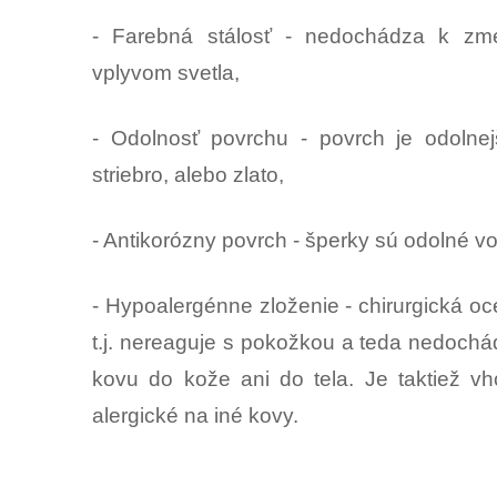
- Farebná stálosť - nedochádza k zme
vplyvom svetla,
- Odolnosť povrchu - povrch je odolnej
striebro, alebo zlato,
- Antikorózny povrch - šperky sú odolné voč
- Hypoalergénne zloženie - chirurgická o
t.j. nereaguje s pokožkou a teda nedochá
kovu do kože ani do tela. Je taktiež v
alergické na iné kovy.