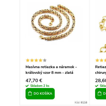
Masívna retiazka a náramok -
Retia
kráľovský vzor 8 mm - zlatá
chirur
 oceľová
farba
mm
47,70 €
28,6
Skladom
2 ks
Skl
DO KOŠÍKA
D
Kód:
23228
Kód:
9116