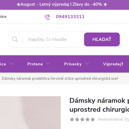
☀️August - Letný výpredaj I Zľavy do -40% ☀️
0949133311
okie
Balenie
Obchodné podmienky
Výmena / vrátenie tovaru
HĽADAŤ
ice
Prstene
Prívesky
Výpredaj❗
Dámsky náramok priateľstva červené srdce uprostred chirurgická oceľ
Dámsky náramok pr
uprostred chirurgi
Po
Neohodnotené