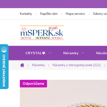
Prejsť
na
Kontakty
Napíšte nám
Mapa serveru
Súbory co
obsah
CRYSTAL💎
Náramky
Náušn
Náramky
Náramky z chirurgickej ocele (221)
Domov
Odporúčame