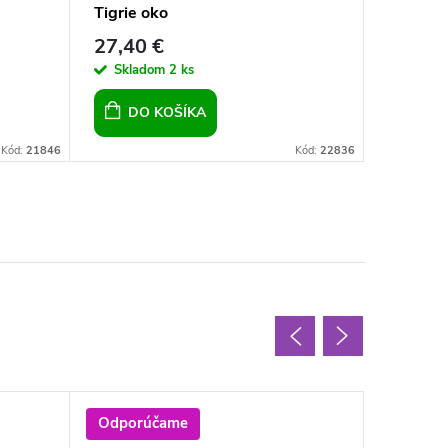
Tigrie oko
ocele s
27,40 €
13,90 
Skladom
2 ks
Sklad
DO KOŠÍKA
DO 
Kód:
21846
Kód:
22836
Odporúčame