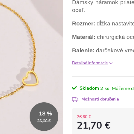
Dámsky náramok priateľ
oceľ.
Rozmer:
dĺžka nastavi
Materiál:
chirurgická oc
Balenie:
darčekové vre
Detailné informácie
Skladom
2 ks
Možnosti doručenia
–18 %
26,60 €
26,60 €
21,70 €
Jednotková