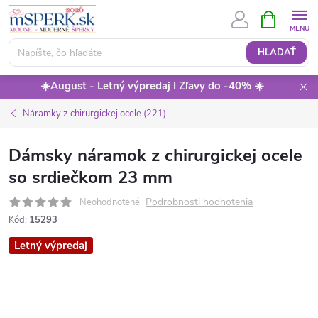
Prejsť
NÁKUPN
KOŠÍK
na
obsah
HĽADAŤ
☀️August - Letný výpredaj I Zľavy do -40% ☀️
Náramky z chirurgickej ocele (221)
Dámsky náramok z chirurgickej ocele
so srdiečkom 23 mm
Podrobnosti hodnotenia
Neohodnotené
Kód:
15293
Letný výpredaj