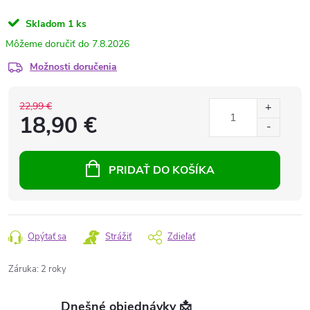
Skladom
1 ks
7.8.2026
Možnosti doručenia
22,99 €
18,90 €
PRIDAŤ DO KOŠÍKA
Opýtať sa
Strážiť
Zdieľať
Záruka
:
2 roky
Dnešné objednávky 📩