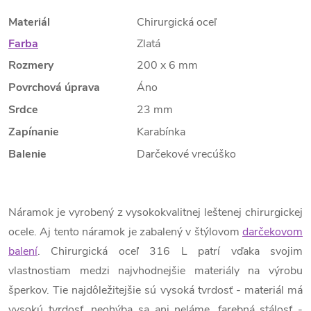
Materiál
Chirurgická oceľ
Farba
Zlatá
Rozmery
200 x 6 mm
Povrchová úprava
Áno
Srdce
23 mm
Zapínanie
Karabínka
Balenie
Darčekové vrecúško
Náramok je vyrobený z vysokokvalitnej leštenej chirurgickej
ocele. Aj tento náramok je zabalený v štýlovom
darčekovom
balení
. Chirurgická oceľ 316 L patrí vďaka svojim
vlastnostiam medzi najvhodnejšie materiály na výrobu
šperkov. Tie najdôležitejšie sú vysoká tvrdosť - materiál má
vysokú tvrdosť, neohýba sa ani neláme, farebná stálosť -