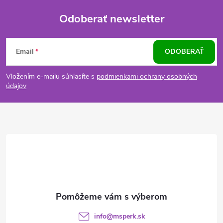
Odoberať newsletter
Z
Email
ODOBERAŤ
á
Vložením e-mailu súhlasíte s
podmienkami ochrany osobných
p
údajov
ä
t
i
e
info
@
msperk.sk