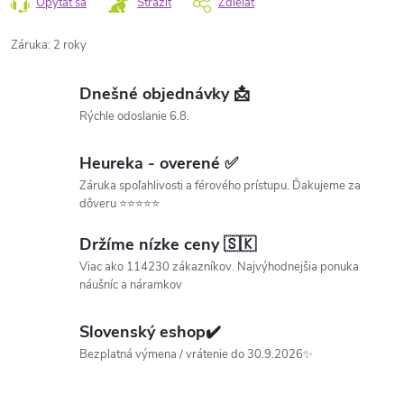
Opýtať sa
Strážiť
Zdieľať
Záruka
:
2 roky
Dnešné objednávky 📩
Rýchle odoslanie 6.8.
Heureka - overené ✅
Záruka spoľahlivosti a férového prístupu. Ďakujeme za
dôveru ⭐⭐⭐⭐⭐
Držíme nízke ceny 🇸🇰
Viac ako 114230 zákazníkov. Najvýhodnejšia ponuka
náušníc a náramkov
Slovenský eshop✔️
Bezplatná výmena / vrátenie do 30.9.2026✨