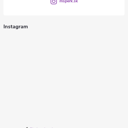
msperk.sk
Instagram