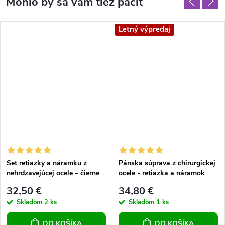
Letný výpredaj
Set retiazky a náramku z
Pánska súprava z chirurgickej
nehrdzavejúcej ocele – čierne
ocele - retiazka a náramok
PVD pokovovanie, okrúhle a
32,50 €
34,80 €
oblúkové články
Skladom
2 ks
Skladom
1 ks
DO KOŠÍKA
DO KOŠÍKA