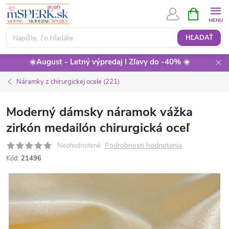
Prejsť
NÁKUPN
KOŠÍK
na
obsah
HĽADAŤ
☀️August - Letný výpredaj I Zľavy do -40% ☀️
Náramky z chirurgickej ocele (221)
Moderný dámsky náramok vážka
zirkón medailón chirurgická oceľ
Podrobnosti hodnotenia
Neohodnotené
Kód:
21496