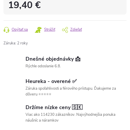
19,40 €
Opýtať sa
Strážiť
Zdieľať
Záruka
:
2 roky
Dnešné objednávky 📩
Rýchle odoslanie 6.8.
Heureka - overené ✅
Záruka spoľahlivosti a férového prístupu. Ďakujeme za
dôveru ⭐⭐⭐⭐⭐
Držíme nízke ceny 🇸🇰
Viac ako 114230 zákazníkov. Najvýhodnejšia ponuka
náušníc a náramkov