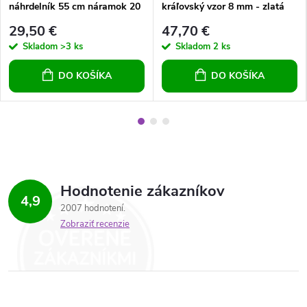
náhrdelník 55 cm náramok 20
kráľovský vzor 8 mm - zlatá
cm
farba
29,50 €
47,70 €
Skladom
>3 ks
Skladom
2 ks
DO KOŠÍKA
DO KOŠÍKA
Hodnotenie zákazníkov
4,9
2007 hodnotení
Zobraziť recenzie