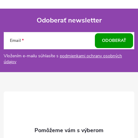
Odoberať newsletter
Z
Email
ODOBERAŤ
á
Vložením e-mailu súhlasíte s
podmienkami ochrany osobných
p
údajov
ä
t
i
e