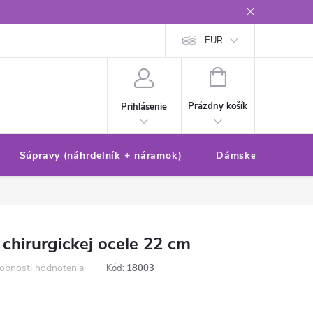
Reklamačný poriadok/formulár
Ochrana osobných údajov
EUR
Ako 
NÁKUPNÝ
KOŠÍK
Prázdny košík
Prihlásenie
Súpravy (náhrdelník + náramok)
Dámske sety (náušn
chirurgickej ocele 22 cm
obnosti hodnotenia
Kód:
18003