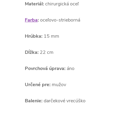
Materiál:
chirurgická oceľ
Farba
:
oceľovo-strieborná
Hrúbka:
15 mm
Dĺžka:
22 cm
Povrchová úprava:
áno
Určené pre:
mužov
Balenie:
darčekové vrecúško