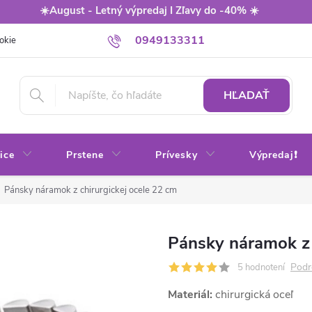
☀️August - Letný výpredaj I Zľavy do -40% ☀️
0949133311
okie
Balenie
Obchodné podmienky
Výmena / vrátenie tovaru
HĽADAŤ
ice
Prstene
Prívesky
Výpredaj❗
Pánsky náramok z chirurgickej ocele 22 cm
Pánsky náramok z 
Podr
5 hodnotení
Materiál:
chirurgická oceľ