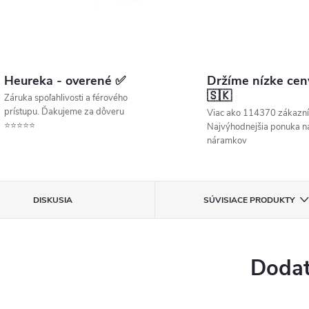
Heureka - overené ✅
Držíme nízke cen
🇸🇰
Záruka spoľahlivosti a férového
prístupu. Ďakujeme za dôveru
Viac ako 114370 zákazní
⭐⭐⭐⭐⭐
Najvýhodnejšia ponuka ná
náramkov
DISKUSIA
SÚVISIACE PRODUKTY
Dodat