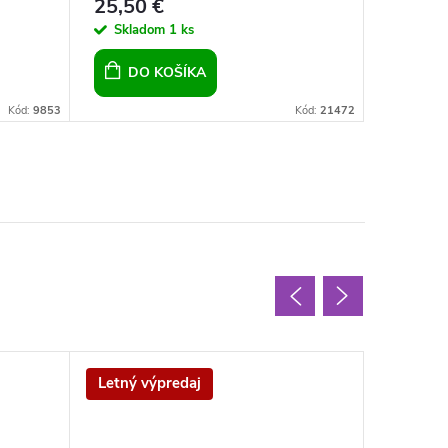
25,50 €
8,70 €
Skladom
1 ks
Sklad
DO KOŠÍKA
DO 
Kód:
9853
Kód:
21472
Letný výpredaj
Letný v