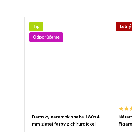
Tip
Letný
Odporúčame
ivota
Dámsky náramok snake 180x4
Náramo
mm zlatej farby z chirurgickej
Figar
ocele