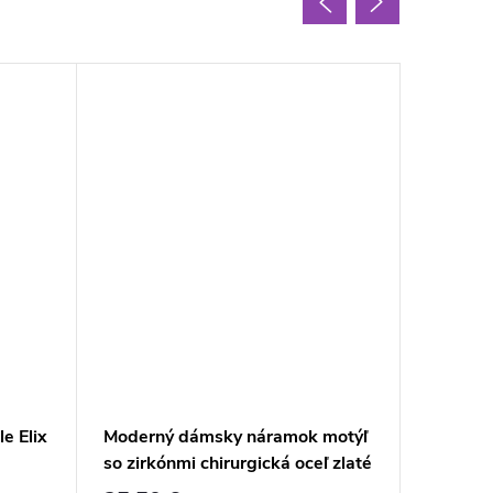
e Elix
Moderný dámsky náramok motýľ
Dámsky
so zirkónmi chirurgická oceľ zlaté
chirurgi
prevedenie