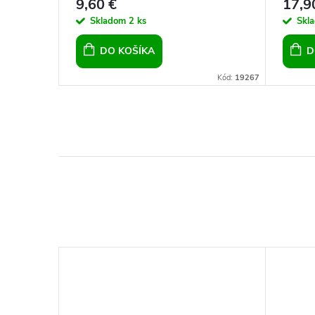
9,60 €
17,9
Skladom
2 ks
Skl
DO KOŠÍKA
D
Kód:
15804
Kód:
19267