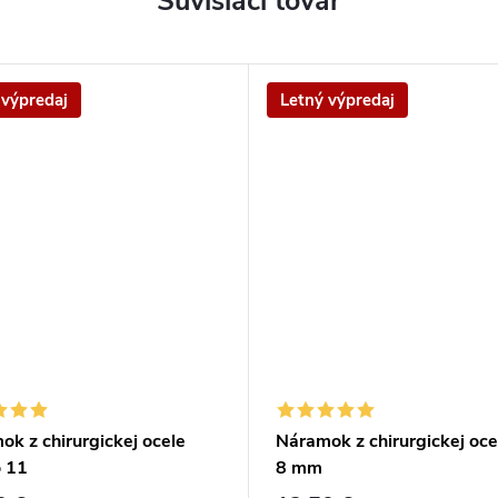
Súvisiaci tovar
 výpredaj
Letný výpredaj
k z chirurgickej ocele
Náramok z chirurgickej ocel
o 11
8 mm