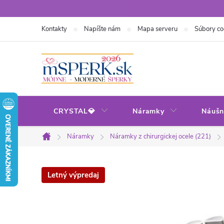
Prejsť
na
Kontakty
Napíšte nám
Mapa serveru
Súbory co
obsah
CRYSTAL💎
Náramky
Náušn
Náramky
Náramky z chirurgickej ocele (221)
Domov
Letný výpredaj