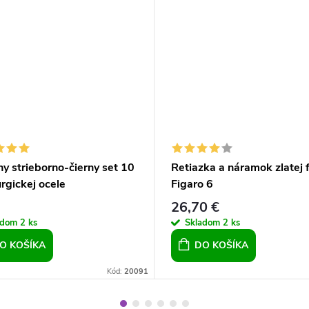
y strieborno-čierny set 10
Retiazka a náramok zlatej 
urgickej ocele
Figaro 6
26,70 €
adom
2 ks
Skladom
2 ks
O KOŠÍKA
DO KOŠÍKA
Kód:
20091