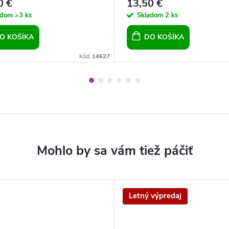
0 €
13,50 €
adom
>3 ks
Skladom
2 ks
O KOŠÍKA
DO KOŠÍKA
Kód:
14627
Letný výpredaj