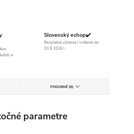
y
Slovenský eshop✔️
Bezplatná výmena / vrátenie do
30.9.2026✨
kov.
ušníc a
PODOBNÉ (6)
očné parametre