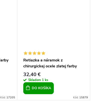
farby
Retiazka a náramok z
Retiazk
chirurgickej ocele zlatej farby
chirurgi
32,40 €
24,99 
Skladom
1 ks
Sklad
DO KOŠÍKA
DO 
Kód:
17205
Kód:
15879