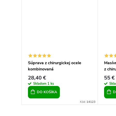
ovský
Súprava z chirurgickej ocele
Masívn
ocele
kombinovaná
z chir
28,40 €
55 €
Skladom
1 ks
Skl
DO KOŠÍKA
D
Kód:
23312
Kód:
14123