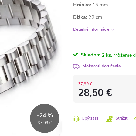
Hrúbka:
15 mm
Dĺžka:
22 cm
Detailné informácie
Skladom
2 ks
Možnosti doručenia
37,99 €
28,50 €
Jednotková
cena:
–24 %
Opýtať sa
Strážiť
37,99 €