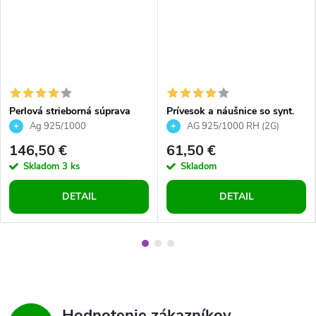
Perlová strieborná súprava
Prívesok a náušnice so synt.
šperkov z bielych riečnych
opálom a Preciosa crystals -
Ag 925/1000
AG 925/1000 RH (2G)
perál pre dievčatá pre ženy
zelené
146,50 €
61,50 €
exkluzívny model
Skladom
3 ks
Skladom
DETAIL
DETAIL
Hodnotenie zákazníkov