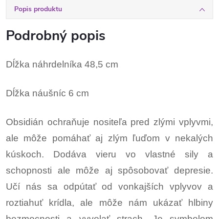
Popis produktu
Podrobný popis
Dĺžka náhrdelníka 48,5 cm
Dĺžka náušníc 6 cm
Obsidián ochraňuje nositeľa pred zlými vplyvmi,
ale môže pomáhať aj zlým ľuďom v nekalých
kúskoch. Dodáva vieru vo vlastné sily a
schopnosti ale môže aj spôsobovať depresie.
Učí nás sa odpútať od vonkajších vplyvov a
roztiahuť krídla, ale môže nám ukázať hlbiny
bezmocnosti a vyvolať strach. Je symbolom