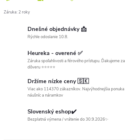
Záruka
:
2 roky
Dnešné objednávky 📩
Rýchle odoslanie 10.8.
Heureka - overené ✅
Záruka spoľahlivosti a férového prístupu. Ďakujeme za
dôveru ⭐⭐⭐⭐⭐
Držíme nízke ceny 🇸🇰
Viac ako 114370 zákazníkov. Najvýhodnejšia ponuka
náušníc a náramkov
Slovenský eshop✔️
Bezplatná výmena / vrátenie do 30.9.2026✨