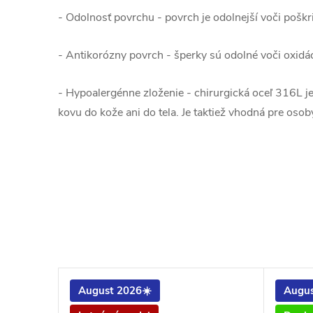
- Odolnosť povrchu - povrch je odolnejší voči poškri
- Antikorózny povrch - šperky sú odolné voči oxidáci
- Hypoalergénne zloženie - chirurgická oceľ 316L j
kovu do kože ani do tela. Je taktiež vhodná pre osoby
August 2026☀️
Augus