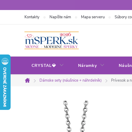
Prejsť
na
Kontakty
Napíšte nám
Mapa serveru
Súbory co
obsah
CRYSTAL💎
Náramky
Náušn
Dámske sety (náušnice + náhrdelník)
Prívesok a n
Domov