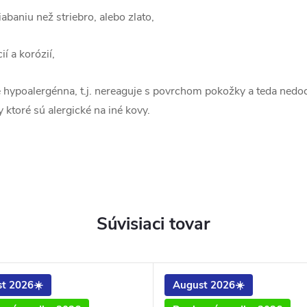
abaniu než striebro, alebo zlato,
í a korózií,
e hypoalergénna, t.j. nereaguje s povrchom pokožky a teda nedo
 ktoré sú alergické na iné kovy.
Súvisiaci tovar
t 2026☀️
August 2026☀️