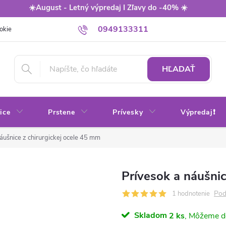
☀️August - Letný výpredaj I Zľavy do -40% ☀️
0949133311
okie
Balenie
Obchodné podmienky
Výmena / vrátenie tovaru
HĽADAŤ
ice
Prstene
Prívesky
Výpredaj❗
áušnice z chirurgickej ocele 45 mm
Prívesok a náušnic
Pod
1 hodnotenie
Skladom
2 ks