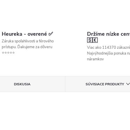
Heureka - overené ✅
Držíme nízke cen
🇸🇰
Záruka spoľahlivosti a férového
prístupu. Ďakujeme za dôveru
Viac ako 114370 zákazní
⭐⭐⭐⭐⭐
Najvýhodnejšia ponuka ná
náramkov
DISKUSIA
SÚVISIACE PRODUKTY