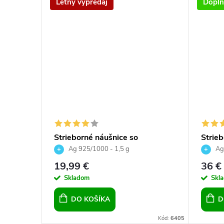
Letný výpredaj
Dopln
ečka so
Strieborné náušnice so
Strieb
srdiečkom Crystals Vitrail
Swarov
Ag 925/1000 - 1,5 g
Ag
Medium 14mm
19,99 €
36 €
Skladom
Skl
DO KOŠÍKA
D
Kód:
18892
Kód:
6405