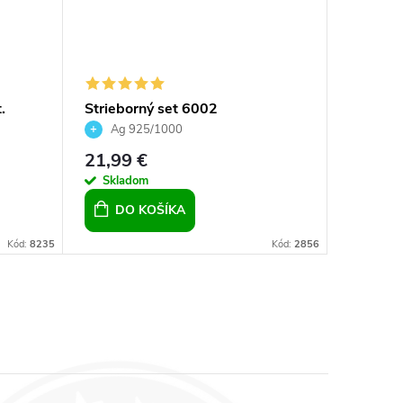
.
Strieborný set 6002
Exkluzív
 -
Bermud
Ag 925/1000
Ag 9
21,99 €
25,99 
Skladom
Sklad
DO KOŠÍKA
DO 
Kód:
8235
Kód:
2856