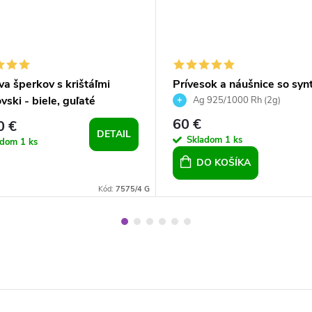
a šperkov s krištáľmi
Prívesok a náušnice so synt
ski - biele, guľaté
opálom a Preciosa crystals
Ag 925/1000 Rh (2g)
ružová
60 €
0 €
DETAIL
Skladom
1 ks
adom
1 ks
DO KOŠÍKA
Kód:
7575/4 G