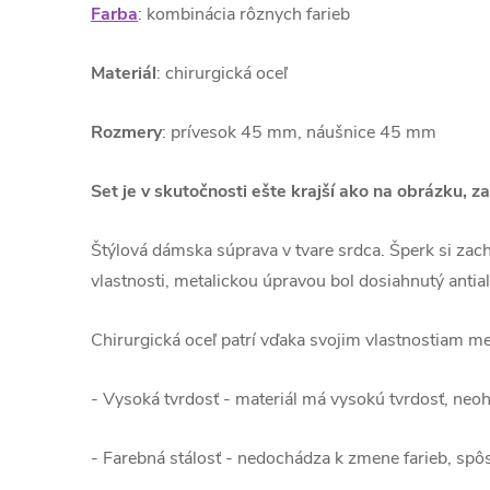
Farba
: kombinácia rôznych farieb
Materiál
: chirurgická oceľ
Rozmery
: prívesok 45 mm, náušnice 45 mm
Set je v skutočnosti ešte krajší ako na obrázku, z
Štýlová dámska súprava v tvare srdca. Šperk si zacho
vlastnosti, metalickou úpravou bol dosiahnutý anti
Chirurgická oceľ patrí vďaka svojim vlastnostiam med
- Vysoká tvrdosť - materiál má vysokú tvrdosť, neo
- Farebná stálosť - nedochádza k zmene farieb, sp