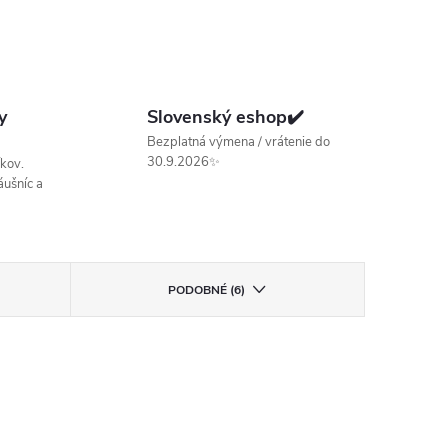
y
Slovenský eshop✔️
Bezplatná výmena / vrátenie do
30.9.2026✨
kov.
ušníc a
PODOBNÉ (6)