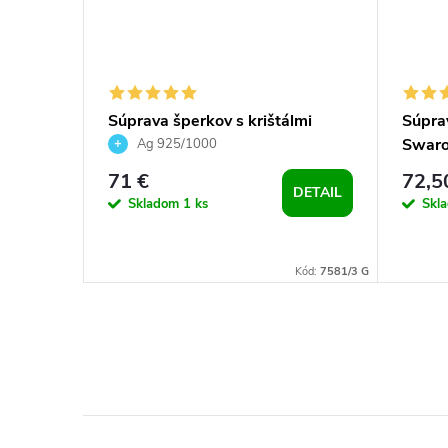
ky
Súprava šperkov s krištálmi
Súprav
Swarovski - biele a okrúhle
Swarov
Ag 925/1000
71 €
72,5
DETAIL
Skladom
1 ks
Skl
Kód:
6336
Kód:
7581/3 G