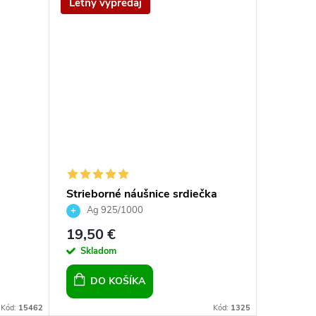
Letný výpredaj
Doplnen
Strieborné náušnice srdiečka
Striebo
 -
Violet, dievčenské náušnice,
Helix C
Ag 925/1000
Ag 9
dámske náušnice
19,50 €
35,90 
Skladom
Sklad
DO KOŠÍKA
DO 
Kód:
15462
Kód:
1325