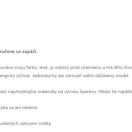
aručene sa zapáči.
váva svoju farbu, lesk, je odolný proti sčernaniu a má dlhú živo
alergický účinok. Jednoduchý ale zároveň veľmi obľúbený model.
zi najvhodnejšie materiály na výrobu šperkov. Medzi tie najdôlež
hýba sa ani neláme,
ôsobených vplyvom svetla,