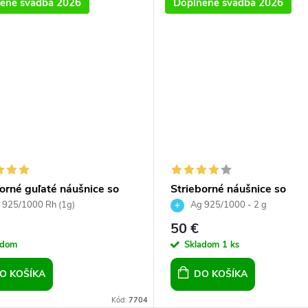
ené svadba 2026
Doplnené svadba 2026
orné guľaté náušnice so
Strieborné náušnice so
ski crystals - Galaxy
Swarovski Crystals okrúhle
 925/1000 Rh (1g)
Ag 925/1000 - 2 g
crystal ab
50 €
adom
Skladom
1 ks
O KOŠÍKA
DO KOŠÍKA
Kód:
7704