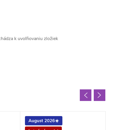
chádza k uvoľňovaniu zložiek
August 2026☀️
August