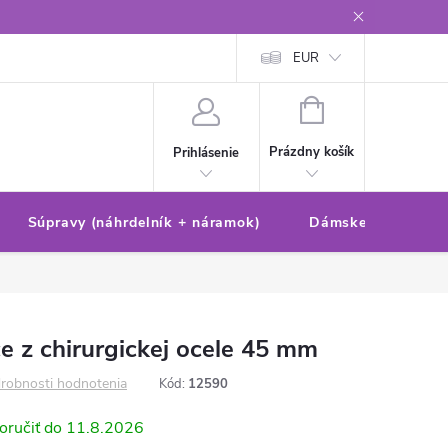
Reklamačný poriadok/formulár
Ochrana osobných údajov
EUR
Ako 
NÁKUPNÝ
KOŠÍK
Prázdny košík
Prihlásenie
Súpravy (náhrdelník + náramok)
Dámske sety (náušn
e z chirurgickej ocele 45 mm
robnosti hodnotenia
Kód:
12590
11.8.2026