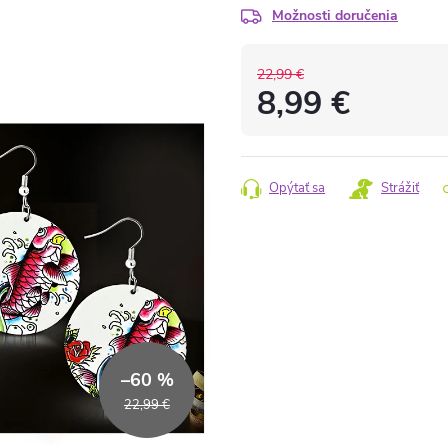
Možnosti doručenia
22,99 €
8,99 €
Jednotková
cena:
Opýtať sa
Strážiť
–60 %
22,99 €