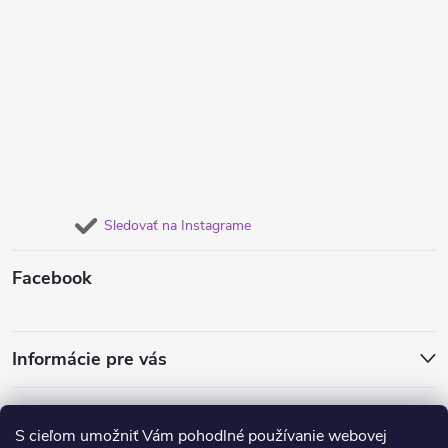
Sledovať na Instagrame
Facebook
Informácie pre vás
Obľúbené náušnice
Dámske súpravy šperkov
Retiazky od 1€
S cieľom umožniť Vám pohodlné používanie webovej
Obrúčky a prstene
Náramky pre dvojice