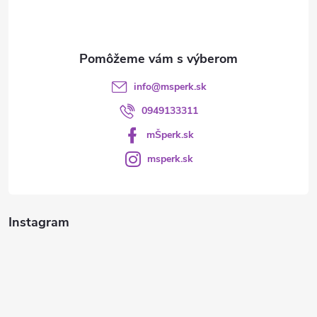
i
e
info
@
msperk.sk
0949133311
mŠperk.sk
msperk.sk
Instagram