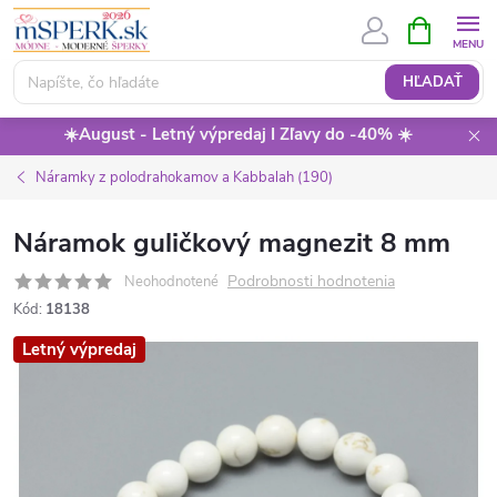
Prejsť
NÁKUPN
KOŠÍK
na
obsah
HĽADAŤ
☀️August - Letný výpredaj I Zľavy do -40% ☀️
Náramky z polodrahokamov a Kabbalah (190)
Náramok guličkový magnezit 8 mm
Podrobnosti hodnotenia
Neohodnotené
Kód:
18138
Letný výpredaj