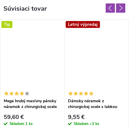
Súvisiaci tovar
Tip
Letný výpredaj
Mega hrubý masívny pánsky
Dámsky náramok z
náramok z chirurgickej ocele
chirurgickej ocele s labkou
Panther Chain 21,5 cm
59,60 €
9,55 €
Skladom
1 ks
Skladom
>3 ks