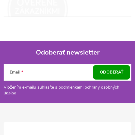
Odoberať newsletter
Z
Email
ODOBERAŤ
á
Vložením e-mailu súhlasíte s
podmienkami ochrany osobných
p
údajov
ä
t