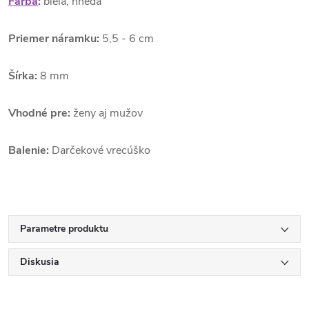
Farba
:
biela, hnedá
Priemer náramku:
5,5 - 6 cm
Šírka:
8 mm
Vhodné pre:
ženy aj mužov
Balenie:
Darčekové vrecúško
Parametre produktu
Diskusia