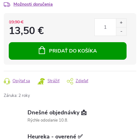
Možnosti doručenia
19,90 €
13,50 €
PRIDAŤ DO KOŠÍKA
Opýtať sa
Strážiť
Zdieľať
Záruka
:
2 roky
Dnešné objednávky 📩
Rýchle odoslanie 10.8.
Heureka - overené ✅