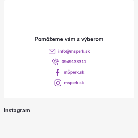
t
i
e
info
@
msperk.sk
0949133311
mŠperk.sk
msperk.sk
Instagram