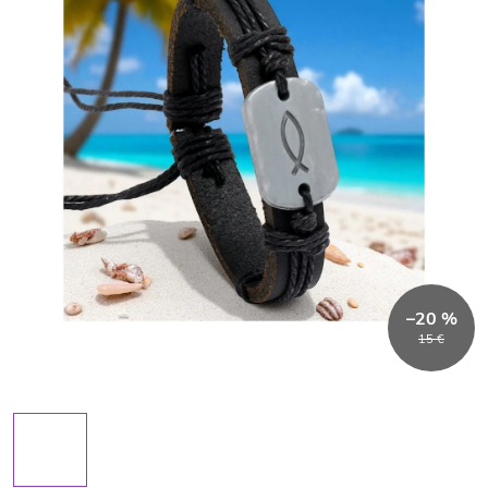
–20 %
15 €