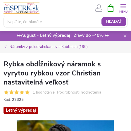
Prejsť
NÁKUPN
KOŠÍK
na
obsah
HĽADAŤ
☀️August - Letný výpredaj I Zľavy do -40% ☀️
Náramky z polodrahokamov a Kabbalah (190)
Rybka obdĺžnikový náramok s
vyrytou rybkou vzor Christian
nastaviteľná veľkosť
Podrobnosti hodnotenia
1 hodnotenie
Kód:
22325
Letný výpredaj