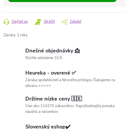
Opýtať sa
Strážiť
Zdieľať
Záruka
:
2 roky
Dnešné objednávky 📩
Rýchle odoslanie 10.8.
Heureka - overené ✅
Záruka spoľahlivosti a férového prístupu. Ďakujeme za
dôveru ⭐⭐⭐⭐⭐
Držíme nízke ceny 🇸🇰
Viac ako 114370 zákazníkov. Najvýhodnejšia ponuka
náušníc a náramkov
Slovenský eshop✔️