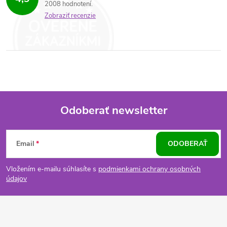
2008 hodnotení
Zobraziť recenzie
Odoberať newsletter
Z
Email
ODOBERAŤ
á
Vložením e-mailu súhlasíte s
podmienkami ochrany osobných
p
údajov
ä