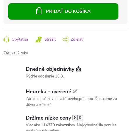
PRIDAŤ DO KOŠÍKA
Opýtať sa
Strážiť
Zdieľať
Záruka
:
2 roky
Dnešné objednávky 📩
Rýchle odoslanie 10.8.
Heureka - overené ✅
Záruka spoľahlivosti a férového prístupu. Ďakujeme za
dôveru ⭐⭐⭐⭐⭐
Držíme nízke ceny 🇸🇰
Viac ako 114370 zákazníkov. Najvýhodnejšia ponuka
náušníc a náramkov