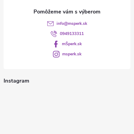
e
info
@
msperk.sk
0949133311
mŠperk.sk
msperk.sk
Instagram