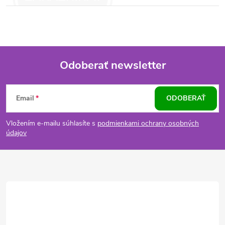
Odoberať newsletter
Z
Email
ODOBERAŤ
á
Vložením e-mailu súhlasíte s
podmienkami ochrany osobných
p
údajov
ä
t
i