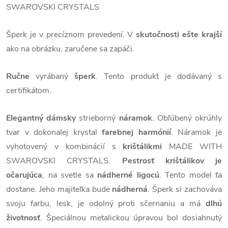
SWAROVSKI CRYSTALS
Šperk je v precíznom prevedení. V
skutočnosti ešte krajší
ako na obrázku, zaručene sa zapáči.
Ručne
vyrábaný
šperk
. Tento produkt je dodávaný s
certifikátom.
Elegantný dámsky
strieborný
náramok
. Obľúbený okrúhly
tvar v dokonalej krystal
farebnej harmónií
. Náramok je
vyhotovený v kombinácií s
krištálikmi
MADE WITH
SWAROVSKI CRYSTALS.
Pestrosť krištálikov je
očarujúca
, na svetle sa
nádherné ligocú
. Tento model ťa
dostane. Jeho majiteľka bude
nádherná
. Šperk si zachováva
svoju farbu, lesk, je odolný proti sčernaniu a má
dlhú
životnosť
. Špeciálnou metalickou úpravou bol dosiahnutý