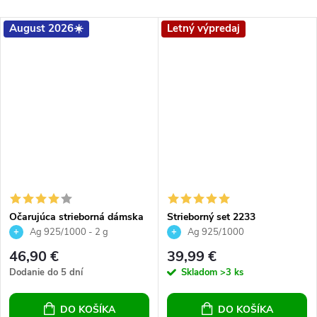
August 2026☀️
Letný výpredaj
Očarujúca strieborná dámska
Strieborný set 2233
súprava prívesok a náušnice
Ag 925/1000 - 2 g
Ag 925/1000
46,90 €
39,99 €
Dodanie do 5 dní
Skladom
>3 ks
DO KOŠÍKA
DO KOŠÍKA