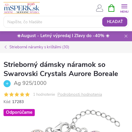
Prejsť
NÁKUPN
KOŠÍK
na
obsah
HĽADAŤ
☀️August - Letný výpredaj I Zľavy do -40% ☀️
Strieborné náramky s krištálmi (30)
Strieborný dámsky náramok so
Swarovski Crystals Aurore Boreale
Ag 925/1000
Podrobnosti hodnotenia
1 hodnotenie
Kód:
17283
Odporúčame