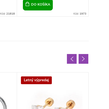
DO KOŠÍKA
DO 
Kód:
21818
Kód:
1973
Letný výpredaj
Letný v