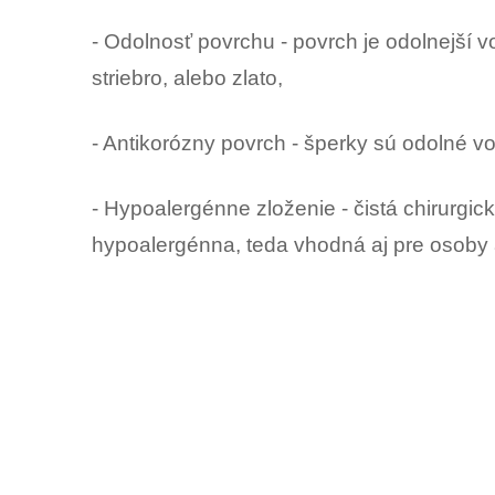
- Odolnosť povrchu - povrch je odolnejší v
striebro, alebo zlato,
- Antikorózny povrch - šperky sú odolné voč
- Hypoalergénne zloženie - čistá chirurgic
hypoalergénna, teda vhodná aj pre osoby 