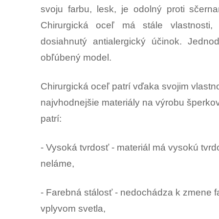
svoju farbu, lesk, je odolný proti sčern
Chirurgická oceľ má stále vlastnosti,
dosiahnutý antialergický účinok. Jedn
obľúbený model.
Chirurgická oceľ patrí vďaka svojim vlast
najvhodnejšie materiály na výrobu šperkov.
patrí:
- Vysoká tvrdosť - materiál má vysokú tvr
neláme,
- Farebná stálosť - nedochádza k zmene 
vplyvom svetla,