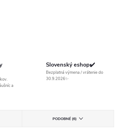
y
Slovenský eshop✔️
Bezplatná výmena / vrátenie do
30.9.2026✨
kov.
ušníc a
PODOBNÉ (6)