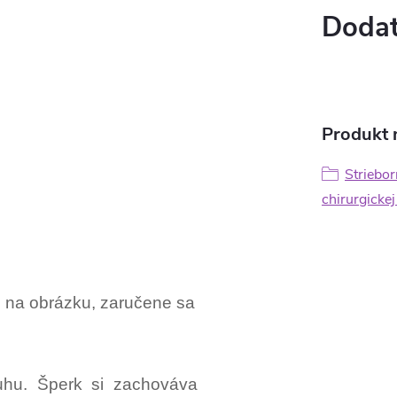
Dodat
Produkt n
Striebor
chirurgickej
o na obrázku, zaručene sa
hu. Šperk si zachováva