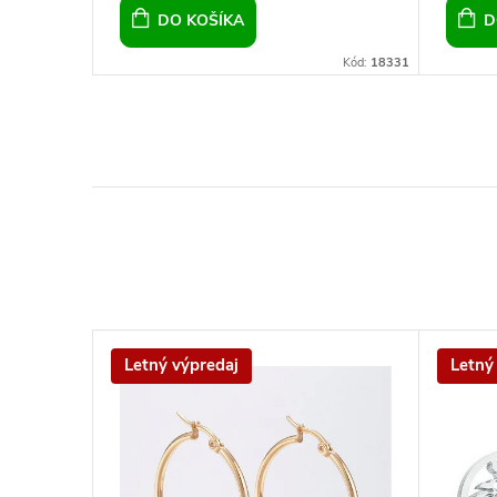
DO KOŠÍKA
D
Kód:
14189
Kód:
18331
Letný výpredaj
Letný