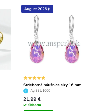
August 2026☀️
August
e
Strieborné náušnice slzy 16 mm
Striebor
látené
Crystal Light Rose
Silver N
Ag 925/1000
Ag 92
21,99 €
27,99 
Skladom
Sklad