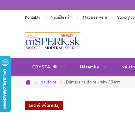
Prejsť
na
Kontakty
Napíšte nám
Mapa serveru
Súbory co
obsah
CRYSTAL💎
Náramky
Náušn
Náušnice
Dámske náušnice kruhy 35 mm
Domov
Letný výpredaj