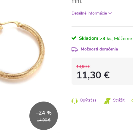
mm.
Detailné informácie
Skladom
>3 ks
Možnosti doručenia
14,90 €
11,30 €
Jednotková
cena:
Opýtať sa
Strážiť
–24 %
14,90 €