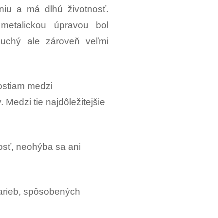
aniu a má dlhú životnosť.
 metalickou úpravou bol
oduchý ale zároveň veľmi
nostiam medzi
 Medzi tie najdôležitejšie
dosť, neohýba sa ani
farieb, spôsobených