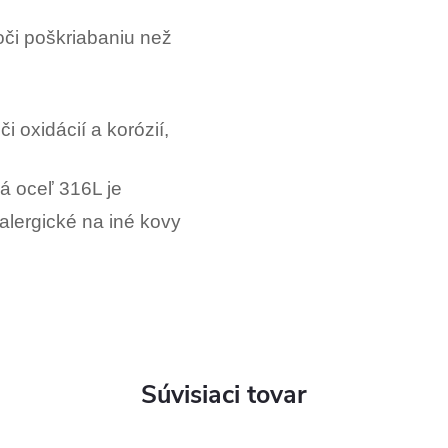
oči poškriabaniu než
i oxidácií a korózií,
ká oceľ 316L je
alergické na iné kovy
Súvisiaci tovar