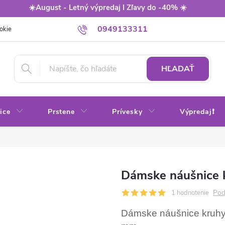
☀️August - Letný výpredaj I Zľavy do -40% ☀️
0949133311
okie
Balenie
Obchodné podmienky
Výmena / vrátenie tovaru
HĽADAŤ
ice
Prstene
Prívesky
Výpredaj❗
Dámske náušnice 
Pod
1 hodnotenie
Dámske náušnice kruhy