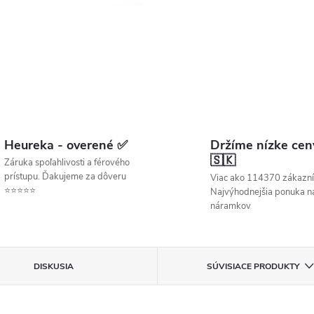
Heureka - overené ✅
Držíme nízke cen
🇸🇰
Záruka spoľahlivosti a férového
prístupu. Ďakujeme za dôveru
Viac ako 114370 zákazní
⭐⭐⭐⭐⭐
Najvýhodnejšia ponuka ná
náramkov
DISKUSIA
SÚVISIACE PRODUKTY