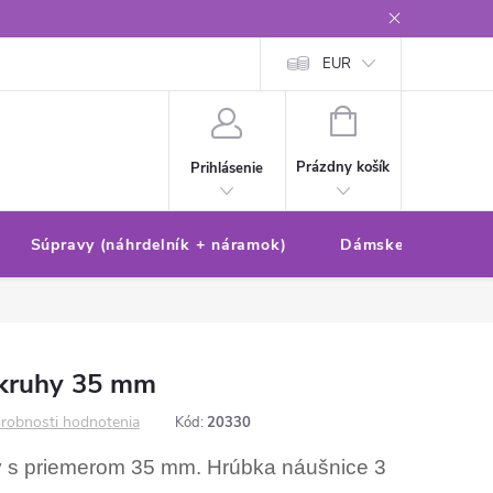
Reklamačný poriadok/formulár
Ochrana osobných údajov
EUR
Ako 
NÁKUPNÝ
KOŠÍK
Prázdny košík
Prihlásenie
Súpravy (náhrdelník + náramok)
Dámske sety (náušn
kruhy 35 mm
robnosti hodnotenia
Kód:
20330
 s priemerom 35 mm. Hrúbka náušnice 3