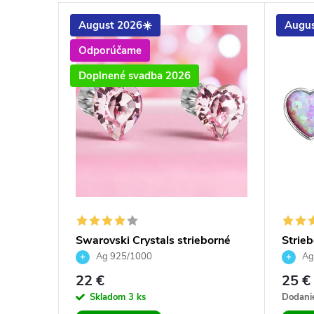
August 2026☀️
Augus
Odporúčame
Doplnené svadba 2026
tals
Swarovski Crystals strieborné
Strieb
náušnice srdiečka rose
ružov
Ag 925/1000
Ag
22 €
25 €
Skladom
3 ks
Dodanie