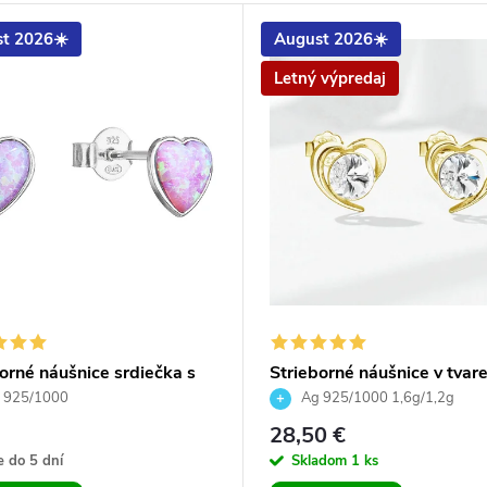
t 2026☀️
August 2026☀️
Letný výpredaj
orné náušnice srdiečka s
Strieborné náušnice v tvar
ým syntetickým opálom
srdiečka s krištálikom poz
 925/1000
Ag 925/1000 1,6g/1,2g
28,50 €
 do 5 dní
Skladom
1 ks