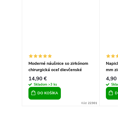
cele
Moderné náušnice so zirkónom
Napic
chirurgická oceľ dievčenské
mm zir
náušnice dámske náušnice
14,90 €
4,90
Skladom
>3 ks
Skl
DO KOŠÍKA
D
Kód:
15441
Kód:
22301