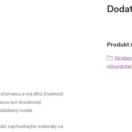
Dodat
Produkt n
Striebor
chirurgickej
i sčernaniu a má dlhú životnosť.
ravou bol dosiahnutý
 obľúbený model.
dzi najvhodnejšie materiály na