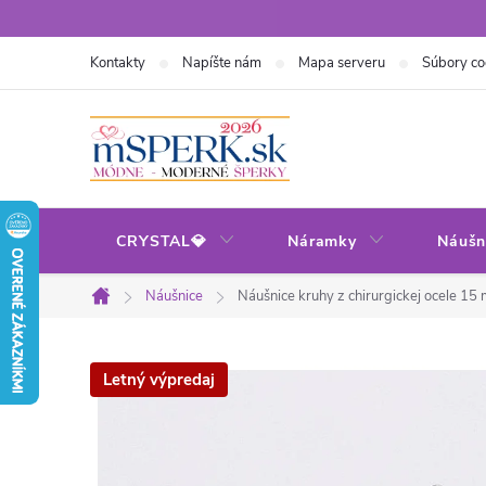
Prejsť
na
Kontakty
Napíšte nám
Mapa serveru
Súbory co
obsah
CRYSTAL💎
Náramky
Náušn
Náušnice
Náušnice kruhy z chirurgickej ocele 15
Domov
Letný výpredaj