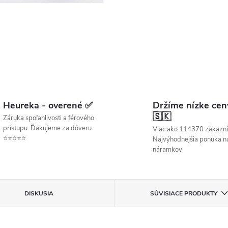
Heureka - overené ✅
Držíme nízke cen
🇸🇰
Záruka spoľahlivosti a férového
prístupu. Ďakujeme za dôveru
Viac ako 114370 zákazní
⭐⭐⭐⭐⭐
Najvýhodnejšia ponuka ná
náramkov
DISKUSIA
SÚVISIACE PRODUKTY