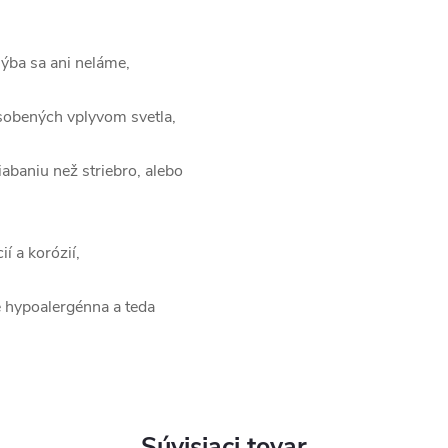
hýba sa ani neláme,
ôsobených vplyvom svetla,
iabaniu než striebro, alebo
í a korózií,
e hypoalergénna a teda
Súvisiaci tovar