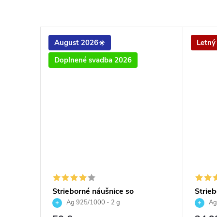
August 2026☀️
Letný
Doplnené svadba 2026
ečka 10
Strieborné náušnice so
Strie
Swarovski Crystals okrúhle -
Srdcia
Ag 925/1000 - 2 g
Ag
crystal ab