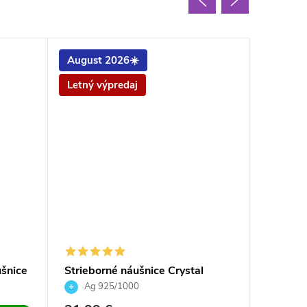
August 2026☀️
August
Letný výpredaj
ušnice
Strieborné náušnice Crystal
Striebo
silver night 6106
Silver 
Ag 925/1000
Ag 9