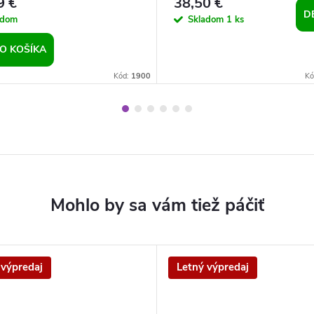
9 €
38,50 €
D
adom
Skladom
1 ks
O KOŠÍKA
Kód:
1900
Kó
 výpredaj
Letný výpredaj