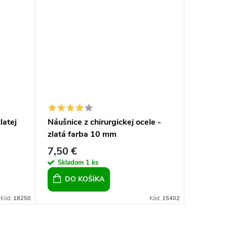
latej
Náušnice z chirurgickej ocele -
Náušnice
zlatá farba 10 mm
kruhy v
7,50 €
14,50 
Skladom
1 ks
Sklad
DO KOŠÍKA
DO 
Kód:
18250
Kód:
15402