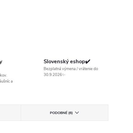
y
Slovenský eshop✔️
Bezplatná výmena / vrátenie do
30.9.2026✨
kov.
ušníc a
PODOBNÉ (6)