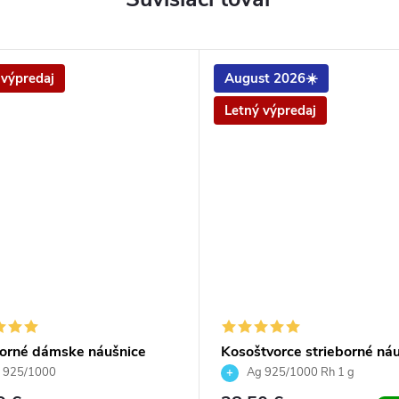
 výpredaj
August 2026☀️
Letný výpredaj
borné dámske náušnice
Kosoštvorce strieborné ná
 Crystal Heliotrope
so Swarovski Crystals
 925/1000
Ag 925/1000 Rh 1 g