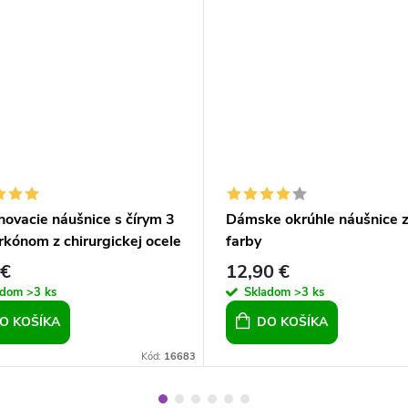
hovacie náušnice s čírym 3
Dámske okrúhle náušnice z
kónom z chirurgickej ocele
farby
 €
12,90 €
adom
>3 ks
Skladom
>3 ks
O KOŠÍKA
DO KOŠÍKA
Kód:
16683