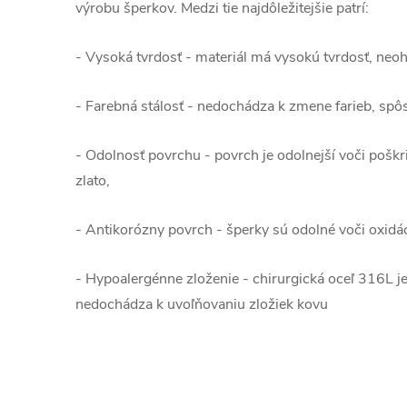
výrobu šperkov. Medzi tie najdôležitejšie patrí:
- Vysoká tvrdosť - materiál má vysokú tvrdosť, neo
- Farebná stálosť - nedochádza k zmene farieb, sp
- Odolnosť povrchu - povrch je odolnejší voči poškr
zlato,
- Antikorózny povrch - šperky sú odolné voči oxidáci
- Hypoalergénne zloženie - chirurgická oceľ 316L j
nedochádza k uvoľňovaniu zložiek kovu