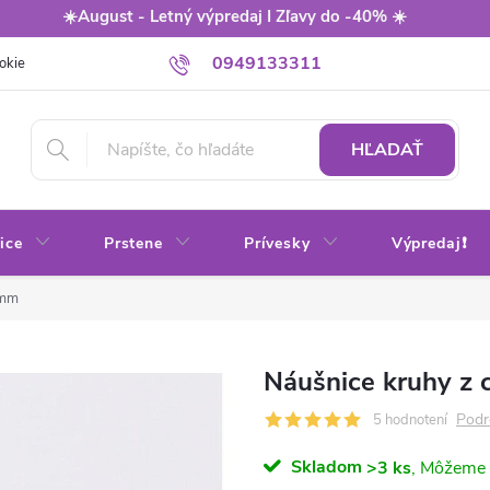
☀️August - Letný výpredaj I Zľavy do -40% ☀️
0949133311
okie
Balenie
Obchodné podmienky
Výmena / vrátenie tovaru
HĽADAŤ
ice
Prstene
Prívesky
Výpredaj❗
 mm
Náušnice kruhy z 
Podr
5 hodnotení
Skladom
>3 ks