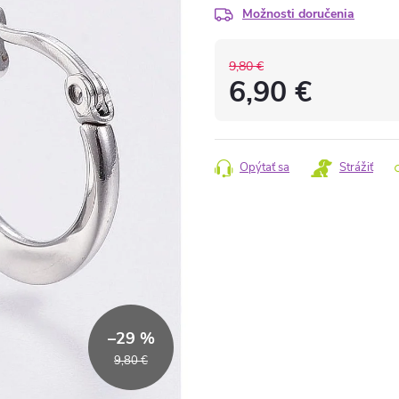
Možnosti doručenia
9,80 €
6,90 €
Jednotková
cena:
Opýtať sa
Strážiť
–29 %
9,80 €