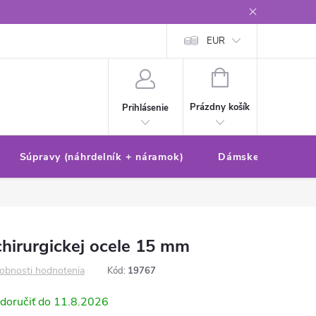
Reklamačný poriadok/formulár
Ochrana osobných údajov
EUR
Ako 
NÁKUPNÝ
KOŠÍK
Prázdny košík
Prihlásenie
Súpravy (náhrdelník + náramok)
Dámske sety (náušn
chirurgickej ocele 15 mm
obnosti hodnotenia
Kód:
19767
11.8.2026