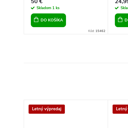
50 €
24,9
Skladom
1 ks
Skl
DO KOŠÍKA
D
Kód:
2387
Kód:
15462
Letný výpredaj
Letný