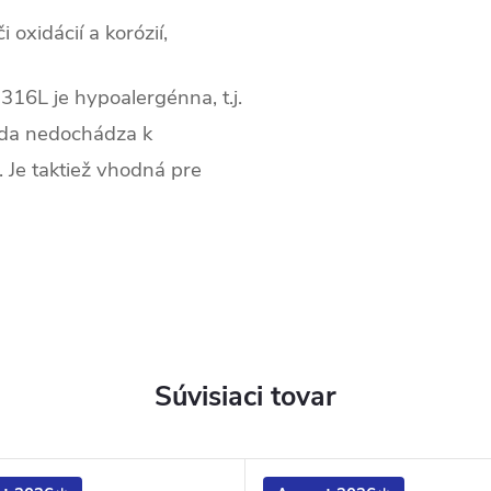
oxidácií a korózií,
316L je hypoalergénna, t.j.
teda nedochádza k
. Je taktiež vhodná pre
Súvisiaci tovar