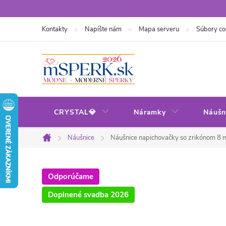
Prejsť
na
Kontakty
Napíšte nám
Mapa serveru
Súbory co
obsah
CRYSTAL💎
Náramky
Náušn
Náušnice
Náušnice napichovačky so zrikónom 8
Domov
Odporúčame
Doplnené svadba 2026