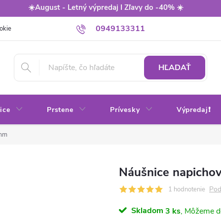
☀️August - Letný výpredaj I Zľavy do -40% ☀️
0949133311
okie
Balenie
Obchodné podmienky
Výmena / vrátenie tovaru
HĽADAŤ
ice
Prstene
Prívesky
Výpredaj❗
 mm
Náušnice napicho
Pod
1 hodnotenie
Skladom
3 ks