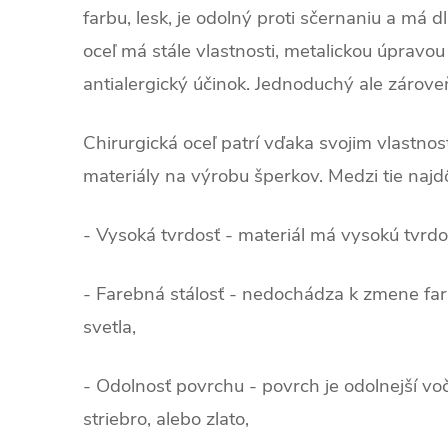
farbu, lesk, je odolný proti sčernaniu a má d
oceľ má stále vlastnosti, metalickou úpravou
antialergický účinok. Jednoduchý ale zárov
Chirurgická oceľ patrí vďaka svojim vlastno
materiály na výrobu šperkov. Medzi tie najdôl
- Vysoká tvrdosť - materiál má vysokú tvrd
- Farebná stálosť - nedochádza k zmene fa
svetla,
- Odolnosť povrchu - povrch je odolnejší vo
striebro, alebo zlato,