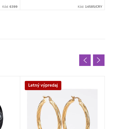
Kód:
6399
Kód:
14585/CRY
Letný výpredaj
Letný v