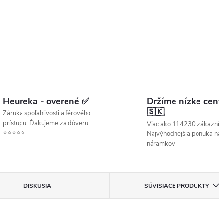
Heureka - overené ✅
Držíme nízke cen
🇸🇰
Záruka spoľahlivosti a férového
prístupu. Ďakujeme za dôveru
Viac ako 114230 zákazní
⭐⭐⭐⭐⭐
Najvýhodnejšia ponuka ná
náramkov
DISKUSIA
SÚVISIACE PRODUKTY