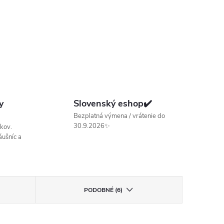
y
Slovenský eshop✔️
Bezplatná výmena / vrátenie do
30.9.2026✨
kov.
ušníc a
PODOBNÉ (6)