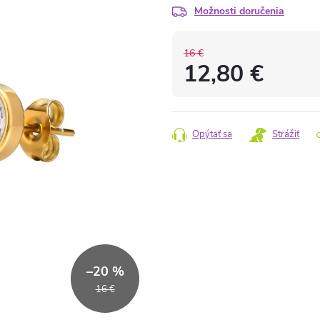
Možnosti doručenia
16 €
12,80 €
Jednotková
cena:
Opýtať sa
Strážiť
–20 %
16 €