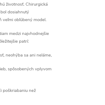
lhú životnosť. Chirurgická
 bol dosiahnutý
eň veľmi obľúbený model.
stiam medzi najvhodnejšie
ežitejšie patrí:
osť, neohýba sa ani neláme,
rieb, spôsobených vplyvom
či poškriabaniu než