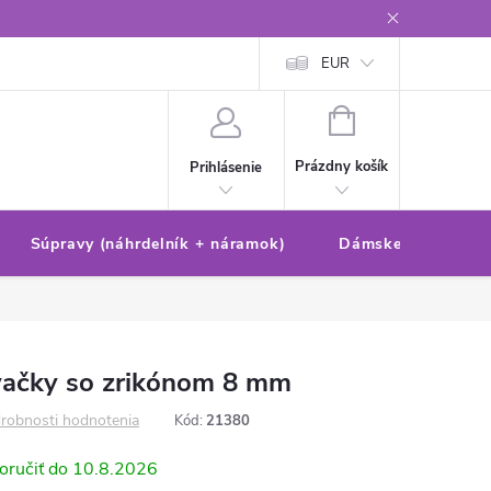
Reklamačný poriadok/formulár
Ochrana osobných údajov
EUR
Ako 
NÁKUPNÝ
KOŠÍK
Prázdny košík
Prihlásenie
Súpravy (náhrdelník + náramok)
Dámske sety (náušn
vačky so zrikónom 8 mm
robnosti hodnotenia
Kód:
21380
10.8.2026