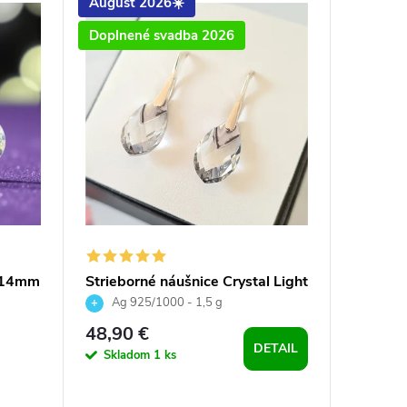
August 2026☀️
August
Doplnené svadba 2026
e 14mm
Strieborné náušnice Crystal Light
Striebo
Chrome
Crystal 
Ag 925/1000 - 1,5 g
Ag 9
48,90 €
21,99 
DETAIL
Skladom
1 ks
Sklad
DO 