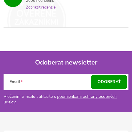
2008 hodnotení
Zobraziť recenzie
Odoberať newsletter
Z
Email
ODOBERAŤ
á
Vložením e-mailu súhlasíte s
podmienkami ochrany osobných
p
údajov
ä