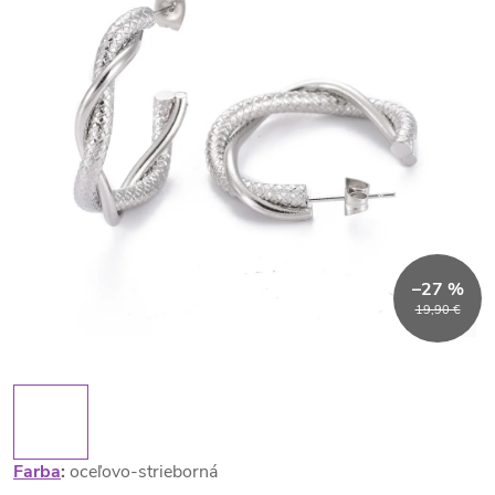
–27 %
19,90 €
Farba
:
oceľovo-strieborná