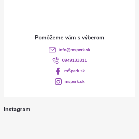
t
i
e
info
@
msperk.sk
0949133311
mŠperk.sk
msperk.sk
Instagram