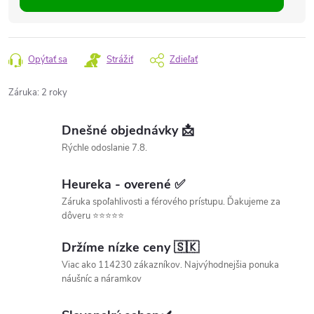
Opýtať sa
Strážiť
Zdieľať
Záruka
:
2 roky
Dnešné objednávky 📩
Rýchle odoslanie 7.8.
Heureka - overené ✅
Záruka spoľahlivosti a férového prístupu. Ďakujeme za
dôveru ⭐⭐⭐⭐⭐
Držíme nízke ceny 🇸🇰
Viac ako 114230 zákazníkov. Najvýhodnejšia ponuka
náušníc a náramkov