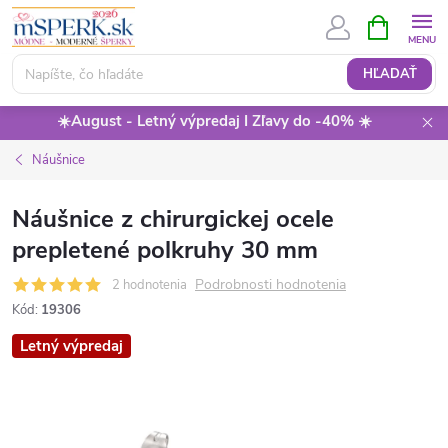
Prejsť
NÁKUPN
KOŠÍK
na
obsah
HĽADAŤ
☀️August - Letný výpredaj I Zľavy do -40% ☀️
Náušnice
Náušnice z chirurgickej ocele
prepletené polkruhy 30 mm
Podrobnosti hodnotenia
2 hodnotenia
Kód:
19306
Letný výpredaj