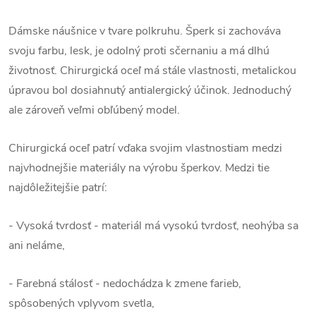
Dámske náušnice v tvare polkruhu. Šperk si zachováva
svoju farbu, lesk, je odolný proti sčernaniu a má dlhú
životnosť. Chirurgická oceľ má stále vlastnosti, metalickou
úpravou bol dosiahnutý antialergický účinok. Jednoduchý
ale zároveň veľmi obľúbený model.
Chirurgická oceľ patrí vďaka svojim vlastnostiam medzi
najvhodnejšie materiály na výrobu šperkov. Medzi tie
najdôležitejšie patrí:
- Vysoká tvrdosť - materiál má vysokú tvrdosť, neohýba sa
ani neláme,
- Farebná stálosť - nedochádza k zmene farieb,
spôsobených vplyvom svetla,