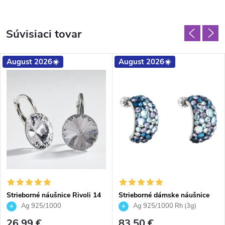
Súvisiaci tovar
August 2026☀️
August 2026☀️
Strieborné náušnice Rivoli 14
Strieborné dámske náušnice
mm Crystal číre pre dievčatá
hrubšie polkruhy so Swarovski
Ag 925/1000
Ag 925/1000 Rh (3g)
pre ženy
Crystals - Blue Style
26,99 €
83,50 €