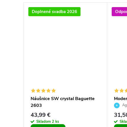
Doplnené svadba 2026
Odpo
i 12
Náušnice SW crystal Baguette
Moder
2603
kruhy 
Ag
opálo
43,99 €
31,5
Skladom
2 ks
Skl