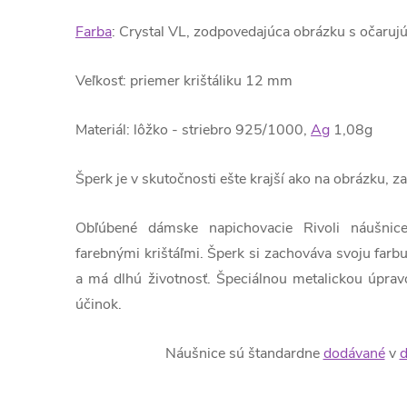
Farba
: Crystal VL, zodpovedajúca obrázku s očaru
Veľkosť: priemer krištáliku 12 mm
Materiál: lôžko - striebro 925/1000,
Ag
1,08g
Šperk je v skutočnosti ešte krajší ako na obrázku,
Obľúbené dámske napichovacie Rivoli náušnic
farebnými krištáľmi. Šperk si zachováva svoju farbu,
a má dlhú životnosť. Špeciálnou metalickou úpravo
účinok.
Náušnice sú štandardne
dodávané
v
d