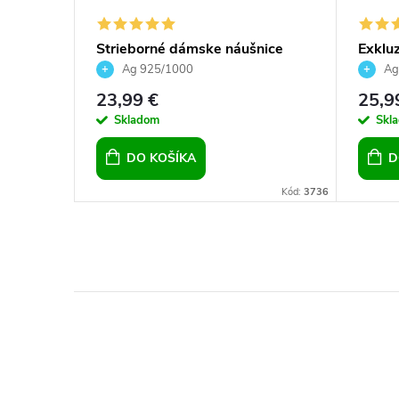
Strieborné dámske náušnice
Exklu
 Heart
Rivoli 12 mm Crystal Vitrail Light
14 m
Ag 925/1000
Ag
23,99 €
25,9
Skladom
Skl
DO KOŠÍKA
D
Kód:
7422
Kód:
3736