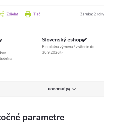
Zdieľať
Tlač
Záruka
:
2 roky
y
Slovenský eshop✔️
Bezplatná výmena / vrátenie do
30.9.2026✨
kov.
ušníc a
PODOBNÉ (6)
očné parametre