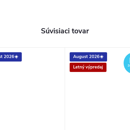
Súvisiaci tovar
t 2026☀️
August 2026☀️
Z
Letný výpredaj