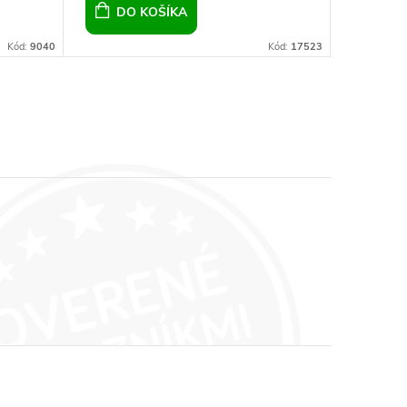
DO KOŠÍKA
DO 
Kód:
9040
Kód:
17523