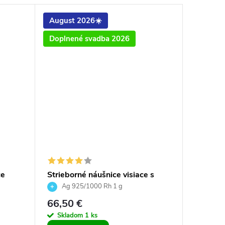
August 2026☀️
August
Doplnené svadba 2026
Letný v
ce
Strieborné náušnice visiace s
Striebo
vski
krištáľmi Swarovski kvety crystal
Violet, 
Ag 925/1000 Rh 1 g
Ag 9
číre
dámske 
66,50 €
19,50 
Skladom
1 ks
Sklad