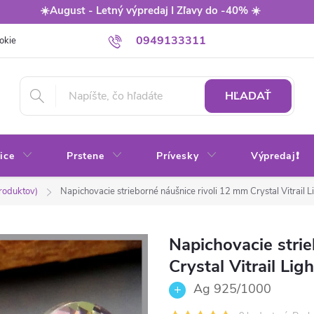
☀️August - Letný výpredaj I Zľavy do -40% ☀️
0949133311
okie
Balenie
Obchodné podmienky
Výmena / vrátenie tovaru
HĽADAŤ
ice
Prstene
Prívesky
Výpredaj❗
produktov)
Napichovacie strieborné náušnice rivoli 12 mm Crystal Vitrail L
Napichovacie stri
Crystal Vitrail Ligh
Ag 925/1000