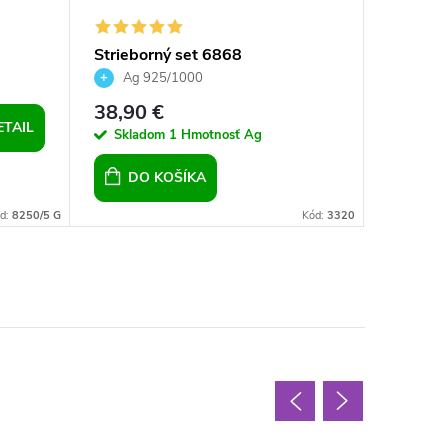
Strieborný set 6868
Srdcia 
perál
Aquama
Ag 925/1000
Ag 92
uzívny
38,90 €
23,90 
ETAIL
Skladom
1 Hmotnosť Ag
Sklad
DO KOŠÍKA
DO 
d:
8250/5 G
Kód:
3320