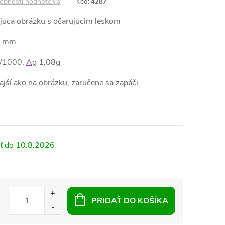
obnosti hodnotenia
Kód:
4287
ajúca obrázku s očarujúcim leskom
12 mm
25/1000,
Ag
1,08g
krajší ako na obrázku, zaručene sa zapáči.
10.8.2026
PRIDAŤ DO KOŠÍKA