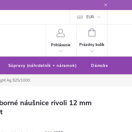
Reklamačný poriadok/formulár
Ochrana osobných údajov
EUR
Ako 
NÁKUPNÝ
KOŠÍK
Prázdny košík
Prihlásenie
Súpravy (náhrdelník + náramok)
Dámske sety (náušn
ight
Ag 925/1000
eborné náušnice rivoli 12 mm
t