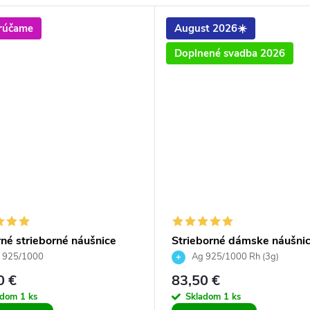
rúčame
August 2026☀️
Doplnené svadba 2026
né strieborné náušnice
Strieborné dámske náušni
s bielym syntetickým
hrubšie polkruhy so Swaro
 925/1000
Ag 925/1000 Rh (3g)
m pre dievčatá pre ženy
Crystals
0 €
83,50 €
adom
1 ks
Skladom
1 ks