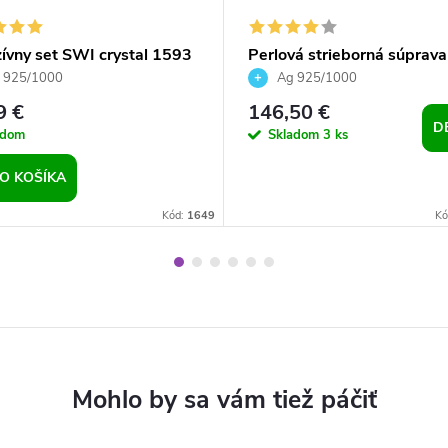
zívny set SWI crystal 1593
Perlová strieborná súprava
m
šperkov z bielych riečnych 
 925/1000
Ag 925/1000
pre dievčatá pre ženy exkl
9 €
146,50 €
model
D
adom
Skladom
3 ks
O KOŠÍKA
Kód:
1649
Kó