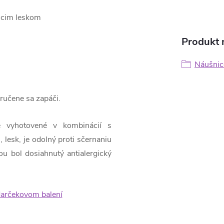
júcim leskom
Produkt n
Náušnic
 zaručene sa zapáči.
e vyhotovené v kombinácií s
 lesk, je odolný proti sčernaniu
u bol dosiahnutý antialergický
arčekovom balení