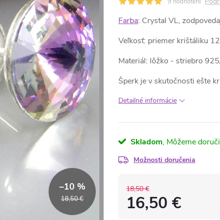
Podr
9 hodnotení
Farba
: Crystal VL, zodpoved
Veľkosť: priemer krištáliku 
Materiál: lôžko - striebro 9
Šperk je v skutočnosti ešte 
Detailné informácie
Skladom
Možnosti doručenia
–10 %
18,50 €
16,50 €
18,50 €
Jednotková