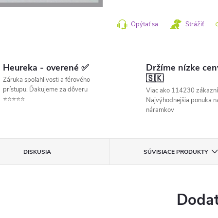
cena:
Opýtať sa
Strážiť
Heureka - overené ✅
Držíme nízke cen
🇸🇰
Záruka spoľahlivosti a férového
prístupu. Ďakujeme za dôveru
Viac ako 114230 zákazní
⭐⭐⭐⭐⭐
Najvýhodnejšia ponuka ná
náramkov
DISKUSIA
SÚVISIACE PRODUKTY
Dodat