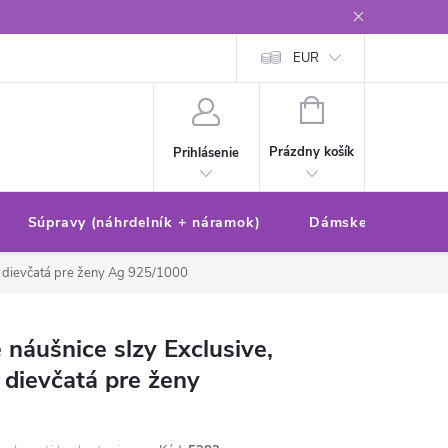
Reklamačný poriadok/formulár
Ochrana osobných údajov
EUR
Ako 
NÁKUPNÝ
KOŠÍK
Prázdny košík
Prihlásenie
Súpravy (náhrdelník + náramok)
Dámske sety (náušn
 dievčatá pre ženy
Ag 925/1000
náušnice slzy Exclusive,
 dievčatá pre ženy