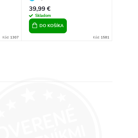
Boreale, pre dievčatá pre ženy
dievčat
39,99 €
22,99 
Skladom
Sklad
DO KOŠÍKA
DO 
Kód:
1307
Kód:
1581