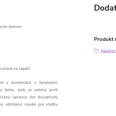
Dodat
júcim leskom
Produkt n
Náušnic
 zaručene sa zapáči.
ené v kombinácií s farebnými
 farbu, lesk, je odolný proti
lickou úpravou bol dosiahnutý
ľmi obľúbený model pre všetky