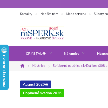
Prejsť
na
Kontakty
Napíšte nám
Mapa serveru
Súbory co
obsah
CRYSTAL💎
Náramky
Náušn
Náušnice
Strieborné náušnice s krištálikmi (308 
Domov
August 2026☀️
Doplnené svadba 2026