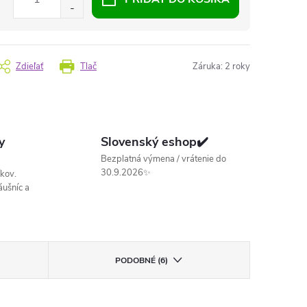
Zdieľať
Tlač
Záruka
:
2 roky
y
Slovenský eshop✔️
Bezplatná výmena / vrátenie do
30.9.2026✨
kov.
ušníc a
PODOBNÉ (6)