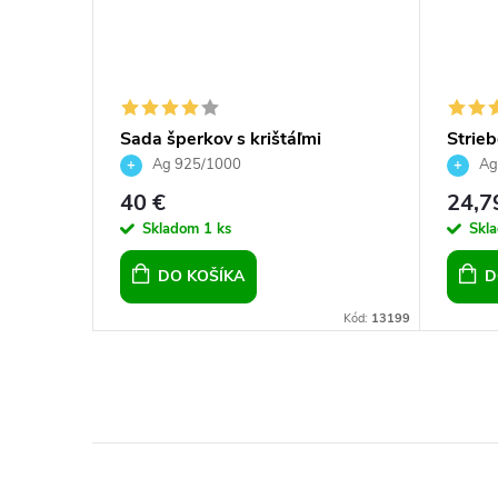
Sada šperkov s krištáľmi
Strieb
Swarovski náušnice, retiazka a
srdce
Ag 925/1000
Ag
prívesok červené okrúhle
40 €
24,7
Skladom
1 ks
Skl
DO KOŠÍKA
D
Kód:
2683
Kód:
13199