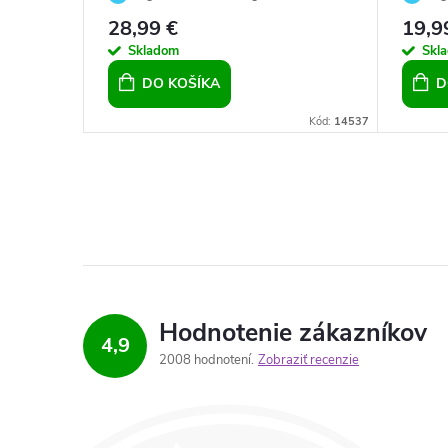
Medi
28,99 €
19,9
Skladom
Skl
DO KOŠÍKA
D
Kód:
2389
Kód:
14537
Hodnotenie zákazníkov
4,9
2008 hodnotení
Zobraziť recenzie