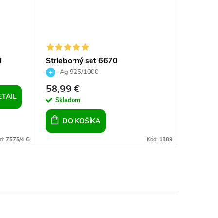
i
Strieborný set 6670
Striebo
Ag 925/1000
Ag 9
58,99 €
29,99 
ETAIL
Skladom
Sklad
DO KOŠÍKA
DO 
d:
7575/4 G
Kód:
1889