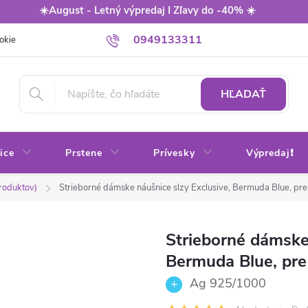
☀️August - Letný výpredaj I Zľavy do -40% ☀️
0949133311
okie
Balenie
Obchodné podmienky
Výmena / vrátenie tovaru
HĽADAŤ
ice
Prstene
Prívesky
Výpredaj❗
produktov)
Strieborné dámske náušnice slzy Exclusive, Bermuda Blue, pre
Strieborné dámske 
Bermuda Blue, pre
Ag 925/1000