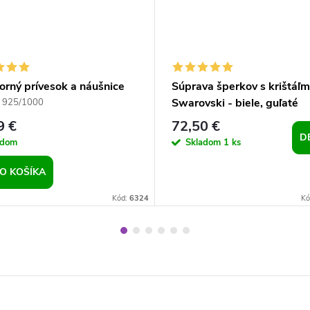
orný prívesok a náušnice
Súprava šperkov s krištáľm
 Crystals Aquamarine
Swarovski - biele, guľaté
 925/1000
9 €
72,50 €
D
adom
Skladom
1 ks
O KOŠÍKA
Kód:
6324
Kó