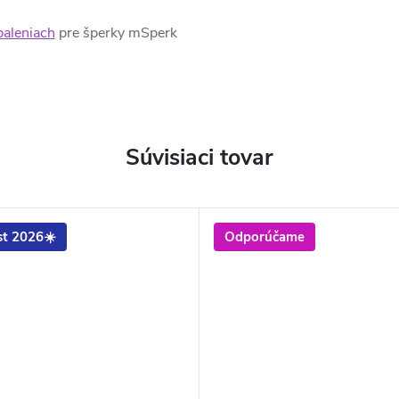
baleniach
pre šperky mSperk
Súvisiaci tovar
t 2026☀️
Odporúčame