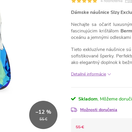
Pod
4 hodnotenia
Dámske náušnice Slzy Exclu
Nechajte sa očariť luxusný
fascinujúcim krištáľom
Berm
oceánu a jemnými odleskami 
Tieto exkluzívne náušnice sú
sofistikované šperky. Perfekt
ako elegantný doplnok k bežn
Detailné informácie
Skladom
Možnosti doručenia
–12 %
55 €
55 €