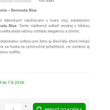
robnosti hodnotenia
Kód:
5283
sive – Bermuda Blue
mi dámskymi náušnicami v tvare slzy, zdobenými
uda Blue
. Tento nádherný odtieň modrej s hĺbkou
svetla dodá vášmu vzhľadu eleganciu a šmrnc.
 dokonalou voľbou pre ženy aj dievčatá, ktoré milujú
ne sa hodia na výnimočné príležitosti, no vyniknú aj
ému outfitu.
7.8.2026
PRIDAŤ DO KOŠÍKA