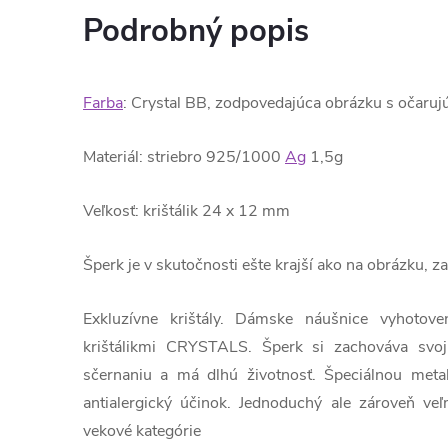
Podrobný popis
Farba
: Crystal BB, zodpovedajúca obrázku s očaru
Materiál: striebro 925/1000
Ag
1,5g
Veľkosť: krištálik 24 x 12 mm
Šperk je v skutočnosti ešte krajší ako na obrázku,
Exkluzívne krištály. Dámske náušnice vyhotov
krištálikmi CRYSTALS. Šperk si zachováva svoju
sčernaniu a má dlhú životnosť. Špeciálnou meta
antialergický účinok. Jednoduchý ale zároveň ve
vekové kategórie