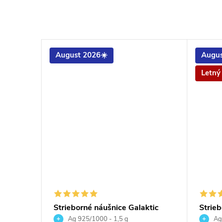
August 2026☀️
Augus
Letný
ečka
Strieborné náušnice Galaktic
Strieb
stal
Peridot
srdieč
Ag 925/1000 - 1,5 g
Ag 