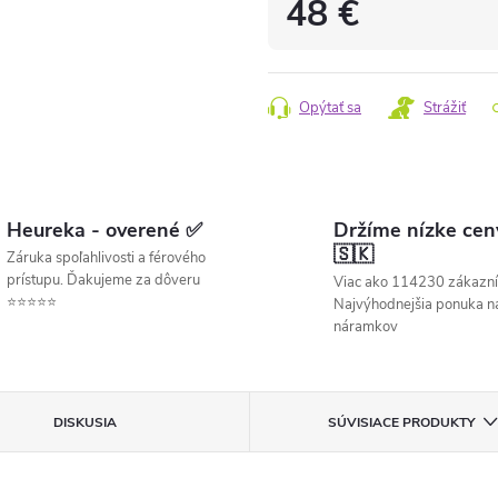
48 €
Jednotková
cena:
Opýtať sa
Strážiť
Heureka - overené ✅
Držíme nízke cen
🇸🇰
Záruka spoľahlivosti a férového
prístupu. Ďakujeme za dôveru
Viac ako 114230 zákazní
⭐⭐⭐⭐⭐
Najvýhodnejšia ponuka ná
náramkov
DISKUSIA
SÚVISIACE PRODUKTY