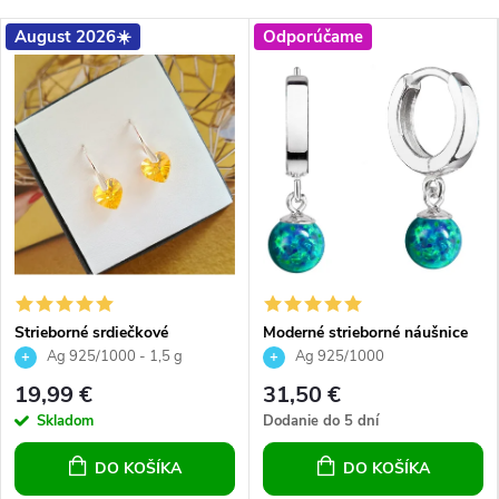
August 2026☀️
Odporúčame
Strieborné srdiečkové
Moderné strieborné náušnice
náušnice Topaz 10 mm, pre
kruhy so zeleným syntetickým
Ag 925/1000 - 1,5 g
Ag 925/1000
dievčatá, pre ženy, striebro
opálom pre dievčatá pre ženy
19,99 €
31,50 €
Skladom
Dodanie do 5 dní
DO KOŠÍKA
DO KOŠÍKA