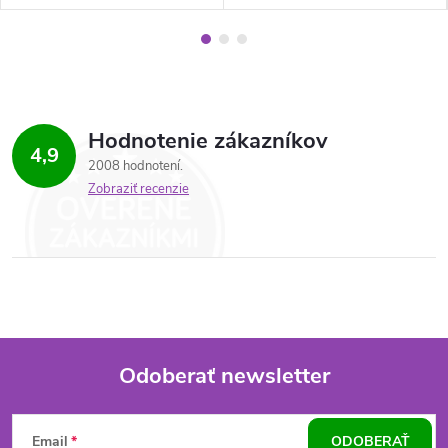
Hodnotenie zákazníkov
4,9
2008 hodnotení
Zobraziť recenzie
Odoberať newsletter
Z
Email
ODOBERAŤ