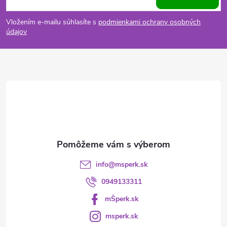
á
Vložením e-mailu súhlasíte s
podmienkami ochrany osobných
p
údajov
ä
t
i
e
info
@
msperk.sk
0949133311
mŠperk.sk
msperk.sk