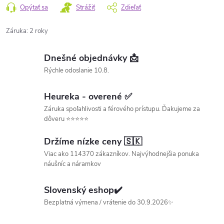
Opýtať sa
Strážiť
Zdieľať
Záruka
:
2 roky
Dnešné objednávky 📩
Rýchle odoslanie 10.8.
Heureka - overené ✅
Záruka spoľahlivosti a férového prístupu. Ďakujeme za
dôveru ⭐⭐⭐⭐⭐
Držíme nízke ceny 🇸🇰
Viac ako 114370 zákazníkov. Najvýhodnejšia ponuka
náušníc a náramkov
Slovenský eshop✔️
Bezplatná výmena / vrátenie do 30.9.2026✨