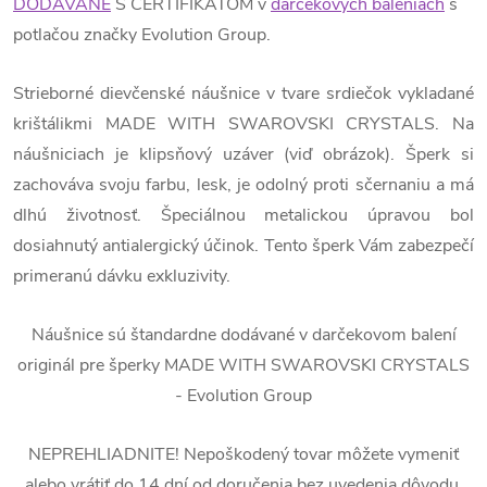
DODÁVANÉ
S CERTIFIKÁTOM v
darčekových baleniach
s
potlačou značky Evolution Group.
Strieborné dievčenské náušnice v tvare srdiečok vykladané
krištálikmi MADE WITH SWAROVSKI CRYSTALS. Na
náušniciach je klipsňový uzáver (viď obrázok). Šperk si
zachováva svoju farbu, lesk, je odolný proti sčernaniu a má
dlhú životnosť. Špeciálnou metalickou úpravou bol
dosiahnutý antialergický účinok. Tento šperk Vám zabezpečí
primeranú dávku exkluzivity.
Náušnice sú štandardne dodávané v darčekovom balení
originál pre šperky MADE WITH SWAROVSKI CRYSTALS
- Evolution Group
NEPREHLIADNITE! Nepoškodený tovar môžete vymeniť
alebo vrátiť do 14 dní od doručenia bez uvedenia dôvodu.