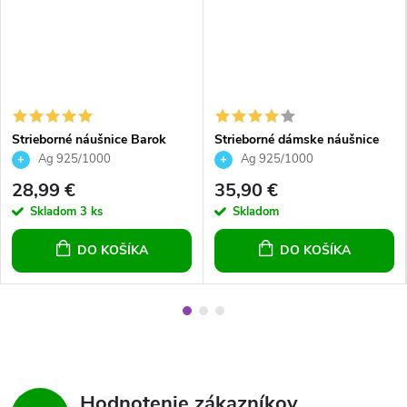
Strieborné náušnice Barok
Strieborné dámske náušnice
Crystals silver night - čierne
Helix Crystals Aurore Boreale
Ag 925/1000
Ag 925/1000
28,99 €
35,90 €
Skladom
3 ks
Skladom
DO KOŠÍKA
DO KOŠÍKA
Hodnotenie zákazníkov