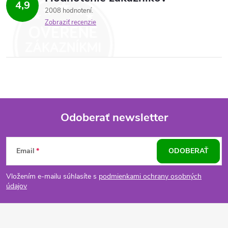
4,9
2008 hodnotení
Zobraziť recenzie
Odoberať newsletter
Z
Email
ODOBERAŤ
á
Vložením e-mailu súhlasíte s
podmienkami ochrany osobných
p
údajov
ä