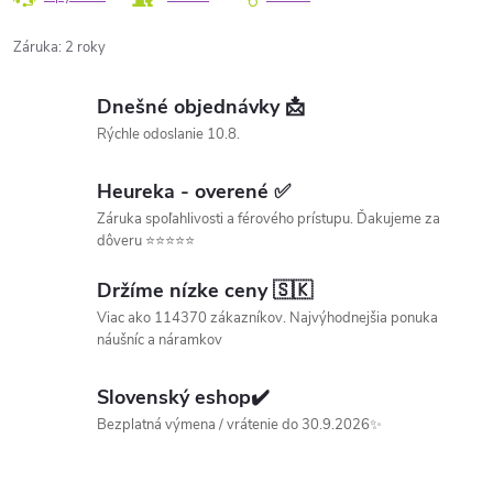
Záruka
:
2 roky
Dnešné objednávky 📩
Rýchle odoslanie 10.8.
Heureka - overené ✅
Záruka spoľahlivosti a férového prístupu. Ďakujeme za
dôveru ⭐⭐⭐⭐⭐
Držíme nízke ceny 🇸🇰
Viac ako 114370 zákazníkov. Najvýhodnejšia ponuka
náušníc a náramkov
Slovenský eshop✔️
Bezplatná výmena / vrátenie do 30.9.2026✨