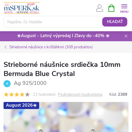
Prejsť
NÁKUPN
KOŠÍK
na
obsah
HĽADAŤ
☀️August - Letný výpredaj I Zľavy do -40% ☀️
Strieborné náušnice s krištálikmi (308 produktov)
Strieborné náušnice srdiečka 10mm
Bermuda Blue Crystal
Ag 925/1000
Podrobnosti hodnotenia
22 hodnotení
Kód:
2389
August 2026☀️