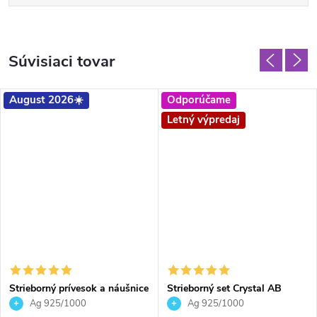
Súvisiaci tovar
August 2026☀️
Odporúčame
Letný výpredaj
Strieborný prívesok a náušnice
Strieborný set Crystal AB
srdce Crystals Aquamarine
Ag 925/1000
Ag 925/1000