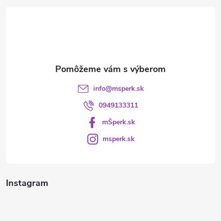
t
i
e
info
@
msperk.sk
0949133311
mŠperk.sk
msperk.sk
Instagram