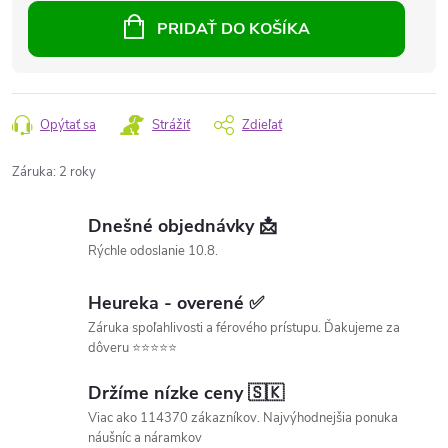
PRIDAŤ DO KOŠÍKA
Opýtať sa
Strážiť
Zdieľať
Záruka
:
2 roky
Dnešné objednávky 📩
Rýchle odoslanie 10.8.
Heureka - overené ✅
Záruka spoľahlivosti a férového prístupu. Ďakujeme za
dôveru ⭐⭐⭐⭐⭐
Držíme nízke ceny 🇸🇰
Viac ako 114370 zákazníkov. Najvýhodnejšia ponuka
náušníc a náramkov