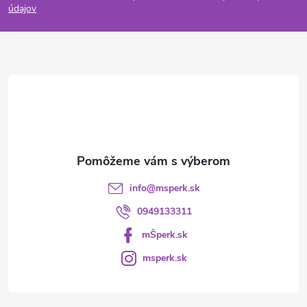
p
údajov
ä
t
i
e
info
@
msperk.sk
0949133311
mŠperk.sk
msperk.sk