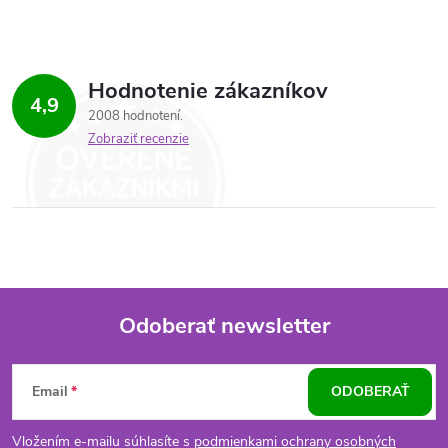
Hodnotenie zákazníkov
4,9
2008 hodnotení
Zobraziť recenzie
Odoberať newsletter
Z
Email
ODOBERAŤ
á
Vložením e-mailu súhlasíte s
podmienkami ochrany osobných