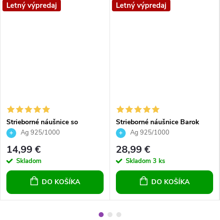
Letný výpredaj
Letný výpredaj
Strieborné náušnice so
Strieborné náušnice Barok
srdiečkom Crystal číre 10mm
Crystals silver night - čierne
Ag 925/1000
Ag 925/1000
14,99 €
28,99 €
Skladom
Skladom
3 ks
DO KOŠÍKA
DO KOŠÍKA