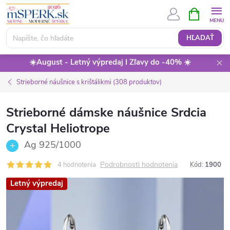
Prejsť
NÁKUPN
KOŠÍK
na
obsah
HĽADAŤ
☀️August - Letný výpredaj I Zľavy do -40% ☀️
Strieborné náušnice s krištálikmi (308 produktov)
Strieborné dámske náušnice Srdcia
Crystal Heliotrope
Ag 925/1000
Podrobnosti hodnotenia
4 hodnotenia
Kód:
1900
Letný výpredaj