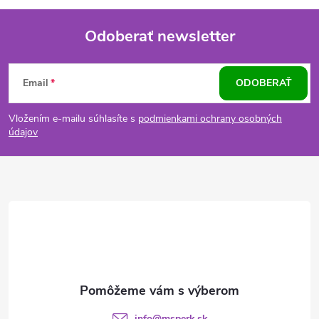
Odoberať newsletter
Z
Email
ODOBERAŤ
á
Vložením e-mailu súhlasíte s
podmienkami ochrany osobných
p
údajov
ä
t
i
e
info
@
msperk.sk