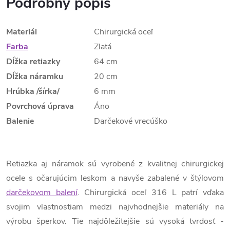
Podrobný popis
Materiál
Chirurgická oceľ
Farba
Zlatá
Dĺžka retiazky
64 cm
Dĺžka náramku
20 cm
Hrúbka /šírka/
6 mm
Povrchová úprava
Áno
Balenie
Darčekové vrecúško
Retiazka aj náramok sú vyrobené z kvalitnej chirurgickej
ocele s očarujúcim leskom a navyše zabalené v štýlovom
darčekovom balení
. Chirurgická oceľ 316 L patrí vďaka
svojim vlastnostiam medzi najvhodnejšie materiály na
výrobu šperkov. Tie najdôležitejšie sú vysoká tvrdosť -