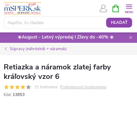
Prejsť
NÁKUPN
KOŠÍK
na
obsah
HĽADAŤ
☀️August - Letný výpredaj I Zľavy do -40% ☀️
Súpravy (náhrdelník + náramok)
Retiazka a náramok zlatej farby
kráľovský vzor 6
Podrobnosti hodnotenia
31 hodnotení
Kód:
13853