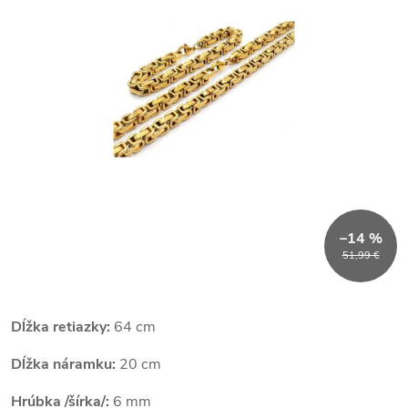
–14 %
51,99 €
Dĺžka retiazky:
64 cm
Dĺžka náramku:
20 cm
Hrúbka /šírka/:
6 mm