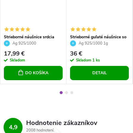
Strieborné náušnice srdcia
Strieborné guľaté náušnice so
Crystal Silver Night 14mm
Swarovski crystals - Magic
Ag 925/1000
Ag 925/1000 1g
Rose
17,99 €
36 €
Skladom
Skladom
1 ks
DO KOŠÍKA
DETAIL
Hodnotenie zákazníkov
4,9
2008 hodnotení