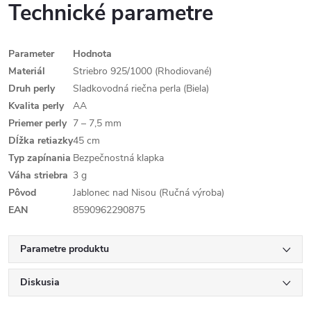
Technické parametre
Parameter
Hodnota
Materiál
Striebro 925/1000 (Rhodiované)
Druh perly
Sladkovodná riečna perla (Biela)
Kvalita perly
AA
Priemer perly
7 – 7,5 mm
Dĺžka retiazky
45 cm
Typ zapínania
Bezpečnostná klapka
Váha striebra
3 g
Pôvod
Jablonec nad Nisou (Ručná výroba)
EAN
8590962290875
Parametre produktu
Diskusia