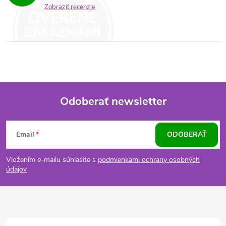
Zobraziť recenzie
Odoberať newsletter
Z
Email
ODOBERAŤ
á
Vložením e-mailu súhlasíte s
podmienkami ochrany osobných
p
údajov
ä
t