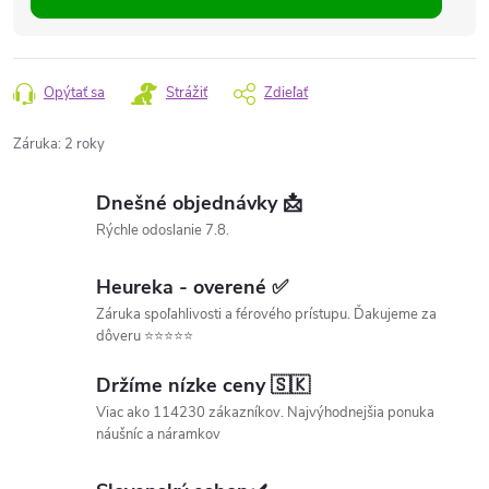
Opýtať sa
Strážiť
Zdieľať
Záruka
:
2 roky
Dnešné objednávky 📩
Rýchle odoslanie 7.8.
Heureka - overené ✅
Záruka spoľahlivosti a férového prístupu. Ďakujeme za
dôveru ⭐⭐⭐⭐⭐
Držíme nízke ceny 🇸🇰
Viac ako 114230 zákazníkov. Najvýhodnejšia ponuka
náušníc a náramkov