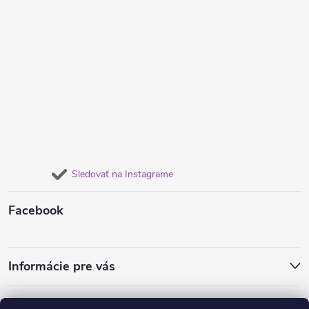
Sledovať na Instagrame
Facebook
Informácie pre vás
Obľúbené náušnice
Dámske súpravy šperkov
Retiazky od 1€