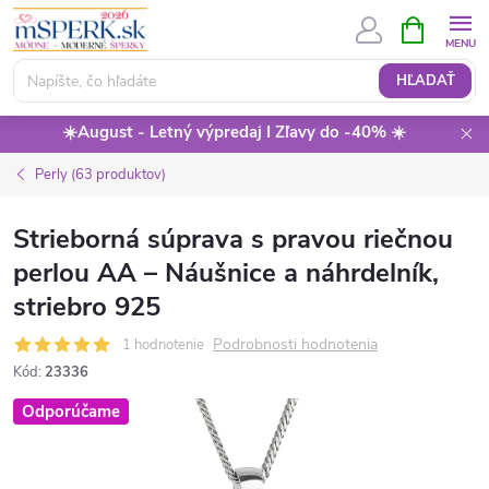
Prejsť
NÁKUPN
KOŠÍK
na
obsah
HĽADAŤ
☀️August - Letný výpredaj I Zľavy do -40% ☀️
Perly (63 produktov)
Strieborná súprava s pravou riečnou
perlou AA – Náušnice a náhrdelník,
striebro 925
Podrobnosti hodnotenia
1 hodnotenie
Kód:
23336
Odporúčame