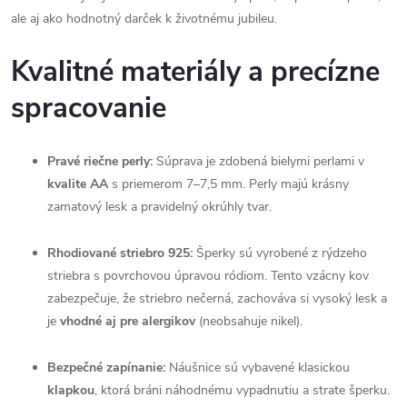
ale aj ako hodnotný darček k životnému jubileu.
Kvalitné materiály a precízne
spracovanie
Pravé riečne perly:
Súprava je zdobená bielymi perlami v
kvalite AA
s priemerom 7–7,5 mm. Perly majú krásny
zamatový lesk a pravidelný okrúhly tvar.
Rhodiované striebro 925:
Šperky sú vyrobené z rýdzeho
striebra s povrchovou úpravou ródiom. Tento vzácny kov
zabezpečuje, že striebro nečerná, zachováva si vysoký lesk a
je
vhodné aj pre alergikov
(neobsahuje nikel).
Bezpečné zapínanie:
Náušnice sú vybavené klasickou
klapkou
, ktorá bráni náhodnému vypadnutiu a strate šperku.