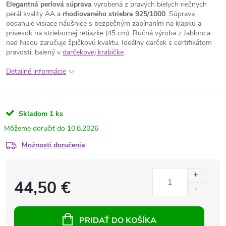
Elegantná perlová súprava
vyrobená z pravých bielych riečnych
perál kvality AA a
rhodiovaného striebra 925/1000
. Súprava
obsahuje visiace náušnice s bezpečným zapínaním na klapku a
prívesok na striebornej retiazke (45 cm). Ručná výroba z Jablonca
nad Nisou zaručuje špičkovú kvalitu. Ideálny darček s certifikátom
pravosti, balený v
darčekovej krabičke
.
Detailné informácie
Skladom
1 ks
10.8.2026
Možnosti doručenia
44,50 €
PRIDAŤ DO KOŠÍKA