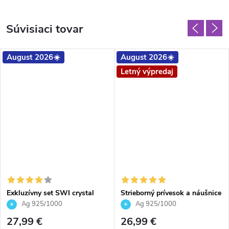
Súvisiaci tovar
August 2026☀️
August 2026☀️
Letný výpredaj
Exkluzívny set SWI crystal
Strieborný prívesok a náušnice
1594 14 mm
srdce Crystal Vitrail Light
Ag 925/1000
Ag 925/1000
27,99 €
26,99 €