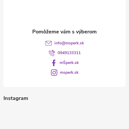
i
e
info
@
msperk.sk
0949133311
mŠperk.sk
msperk.sk
Instagram