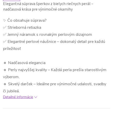
Elegantná súprava šperkov z bielych riečnych perál –
nadčasová krása pre výnimočné okamihy
✨ Čo obsahuje súprava?
✅ Strieborná retiazka
✅ Jemný náramok s rovnakým perlovým dizajnom
✅ Elegantné perlové náušnice – dokonalý detail pre každú
príležitosť
🔹 Nadčasová elegancia
🔹 Perly najvyššej kvality – Každá perla prešla starostlivým
výberom.
🔹 Skvelý darček – Ideálne pre výnimočné udalosti, svadby
či jubileá.
Detailné informácie