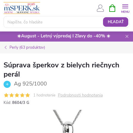
Prejsť
NÁKUPN
KOŠÍK
na
obsah
HĽADAŤ
☀️August - Letný výpredaj I Zľavy do -40% ☀️
Perly (63 produktov)
Súprava šperkov z bielych riečnych
perál
Ag 925/1000
Podrobnosti hodnotenia
1 hodnotenie
Kód:
8604/3 G