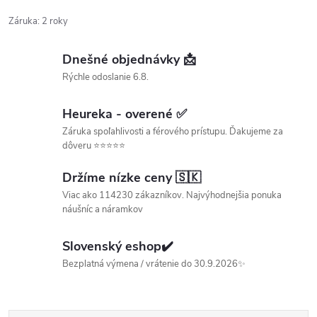
Záruka
:
2 roky
Dnešné objednávky 📩
Rýchle odoslanie 6.8.
Heureka - overené ✅
Záruka spoľahlivosti a férového prístupu. Ďakujeme za
dôveru ⭐⭐⭐⭐⭐
Držíme nízke ceny 🇸🇰
Viac ako 114230 zákazníkov. Najvýhodnejšia ponuka
náušníc a náramkov
Slovenský eshop✔️
Bezplatná výmena / vrátenie do 30.9.2026✨