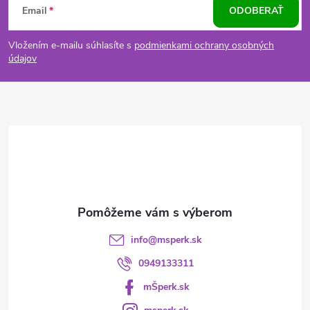
Email
ODOBERAŤ
á
Vložením e-mailu súhlasíte s
podmienkami ochrany osobných
p
údajov
ä
t
i
e
info
@
msperk.sk
0949133311
mŠperk.sk