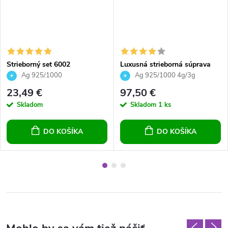
Strieborný set 6002
Luxusná strieborná súprava
šperkov náušnice prívesok a
Ag 925/1000
Ag 925/1000 4g/3g
retiazka z bielych riečnych
23,49 €
97,50 €
perál s čírymi zirkónmi pre
Skladom
Skladom
1 ks
ženy
DO KOŠÍKA
DO KOŠÍKA