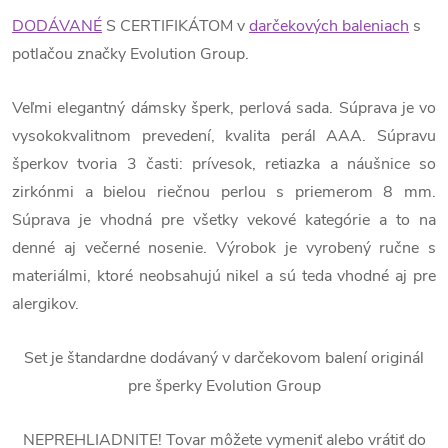
DODÁVANÉ
S CERTIFIKÁTOM v
darčekových baleniach
s
potlačou značky Evolution Group.
Veľmi elegantný dámsky šperk, perlová sada. Súprava je vo
vysokokvalitnom prevedení, kvalita perál AAA. Súpravu
šperkov tvoria 3 časti: prívesok, retiazka a náušnice so
zirkónmi a bielou riečnou perlou s priemerom 8 mm.
Súprava je vhodná pre všetky vekové kategórie a to na
denné aj večerné nosenie. Výrobok je vyrobený ručne s
materiálmi, ktoré neobsahujú nikel a sú teda vhodné aj pre
alergikov.
Set je štandardne dodávaný v darčekovom balení originál
pre šperky Evolution Group
NEPREHLIADNITE! Tovar môžete vymeniť alebo vrátiť do