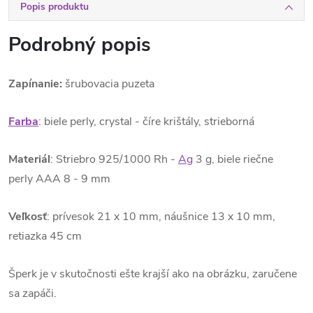
Popis produktu
Podrobný popis
Zapínanie:
šrubovacia puzeta
Farba
: biele perly, crystal - číre krištály, strieborná
Materiál
: Striebro 925/1000 Rh -
Ag
3 g, biele riečne
perly AAA 8 - 9 mm
Veľkosť
: prívesok 21 x 10 mm, náušnice 13 x 10 mm,
retiazka 45 cm
Šperk je v skutočnosti ešte krajší ako na obrázku, zaručene
sa zapáči.