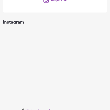
msperk.sk
Instagram