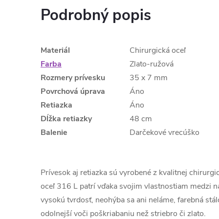
Podrobný popis
Materiál
Chirurgická oceľ
Farba
Zlato-ružová
Rozmery prívesku
35 x 7 mm
Povrchová úprava
Áno
Retiazka
Áno
Dĺžka retiazky
48 cm
Balenie
Darčekové vrecúško
Prívesok aj retiazka sú vyrobené z kvalitnej chirurg
oceľ 316 L patrí vďaka svojim vlastnostiam medzi na
vysokú tvrdosť, neohýba sa ani neláme, farebná stá
odolnejší voči poškriabaniu než striebro či zlato.