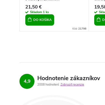
fotku
21,50 €
19,5
Skladom
1 ks
Skl
DO KOŠÍKA
D
Kód:
21212
Kód:
21798
Hodnotenie zákazníkov
4,9
2008 hodnotení
Zobraziť recenzie