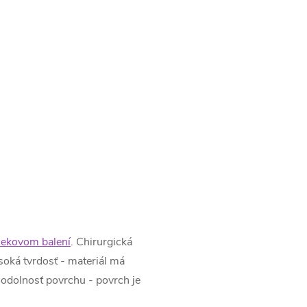
čekovom balení
. Chirurgická
soká tvrdosť - materiál má
 odolnosť povrchu - povrch je