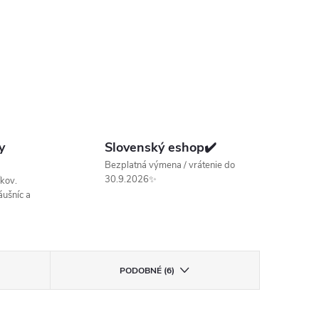
y
Slovenský eshop✔️
Bezplatná výmena / vrátenie do
30.9.2026✨
kov.
ušníc a
PODOBNÉ (6)