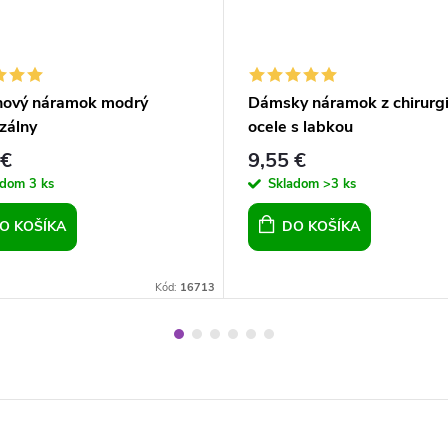
ónový náramok modrý
Dámsky náramok z chirurgi
zálny
ocele s labkou
 €
9,55 €
adom
3 ks
Skladom
>3 ks
O KOŠÍKA
DO KOŠÍKA
Kód:
16713