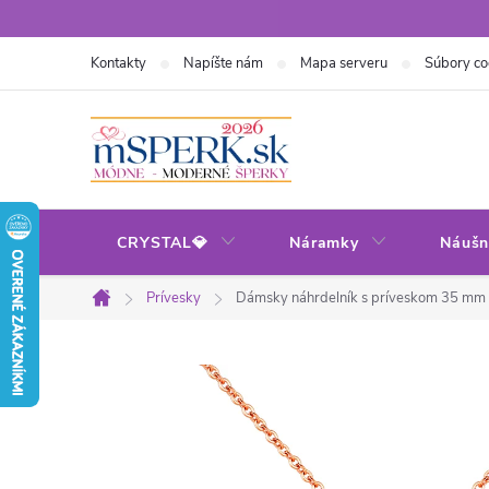
Prejsť
na
Kontakty
Napíšte nám
Mapa serveru
Súbory co
obsah
CRYSTAL💎
Náramky
Náušn
Prívesky
Dámsky náhrdelník s príveskom 35 mm
Domov