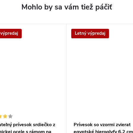
 výpredaj
Letný výpredaj
teľný prívesok srdiečko z
Prívesok so vzormi zvierat
gickej ocele s rámom na
egyptské hieroglyfy 6,2 cm