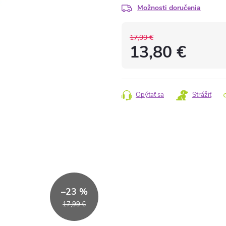
Možnosti doručenia
17,99 €
13,80 €
Jednotková
cena:
Opýtať sa
Strážiť
–23 %
17,99 €