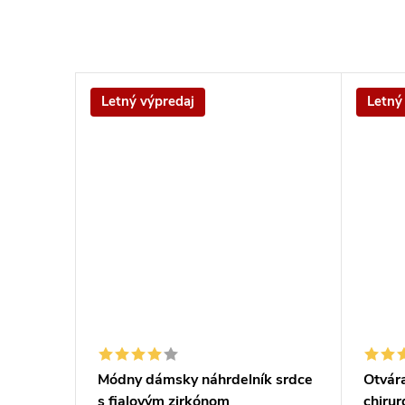
Letný výpredaj
Letný
by z
Módny dámsky náhrdelník srdce
Otvára
s fialovým zirkónom
chirur