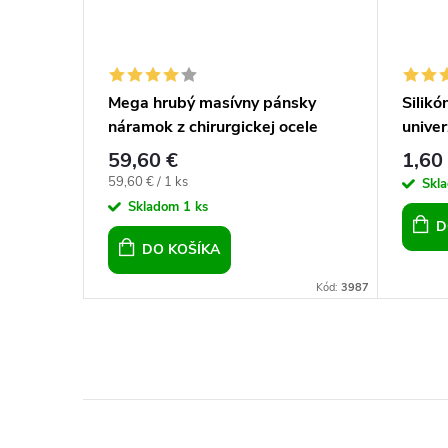
gickej
Mega hrubý masívny pánsky
Silik
náramok z chirurgickej ocele
univer
Panther Chain 21,5 cm
59,60 €
1,60
Jednotková
59,60 € / 1 ks
Skl
cena:
Skladom
1 ks
D
DO KOŠÍKA
Kód:
3990
Kód:
3987