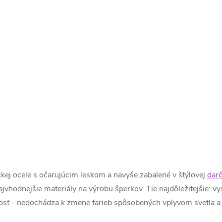
ickej ocele s očarujúcim leskom a navyše zabalené v štýlovej
dar
jvhodnejšie materiály na výrobu šperkov. Tie najdôležitejšie: vy
losť - nedochádza k zmene farieb spôsobených vplyvom svetla a