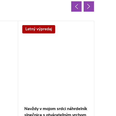
Letný výpredaj
Letný v
Navždy v mojom srdci náhrdelník
Antický
slnečnica s otvárateľným vrchom
krížom 