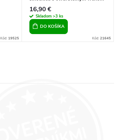
pánsky 
16,90 €
16,90 
Skladom
>3 ks
Sklad
DO KOŠÍKA
DO 
Kód:
19525
Kód:
21645