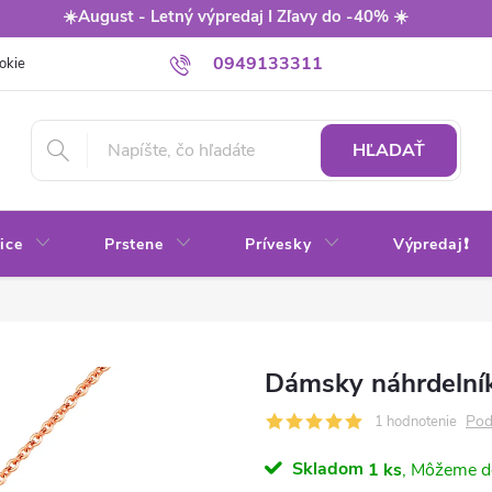
☀️August - Letný výpredaj I Zľavy do -40% ☀️
0949133311
okie
Balenie
Obchodné podmienky
Výmena / vrátenie tovaru
HĽADAŤ
ice
Prstene
Prívesky
Výpredaj❗
Dámsky náhrdelní
Pod
1 hodnotenie
Skladom
1 ks