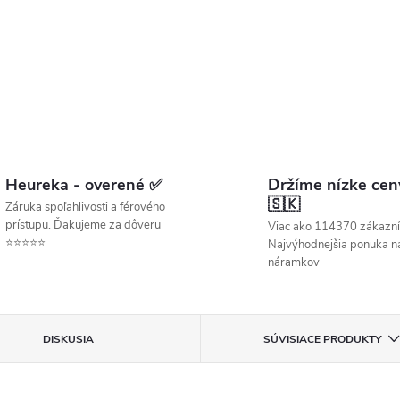
Heureka - overené ✅
Držíme nízke cen
🇸🇰
Záruka spoľahlivosti a férového
prístupu. Ďakujeme za dôveru
Viac ako 114370 zákazní
⭐⭐⭐⭐⭐
Najvýhodnejšia ponuka ná
náramkov
DISKUSIA
SÚVISIACE PRODUKTY