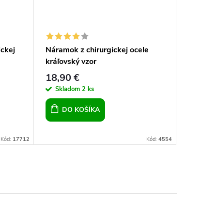
ckej
Náramok z chirurgickej ocele
Náramok
kráľovský vzor
kráľovsk
18,90 €
17,70 
Skladom
2 ks
Sklad
DO KOŠÍKA
DO 
Kód:
17712
Kód:
4554