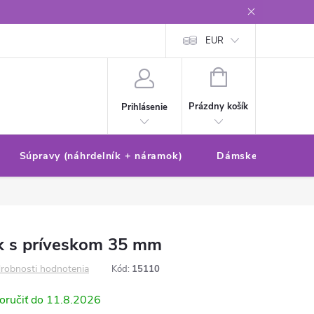
Reklamačný poriadok/formulár
Ochrana osobných údajov
EUR
Ako 
NÁKUPNÝ
KOŠÍK
Prázdny košík
Prihlásenie
Súpravy (náhrdelník + náramok)
Dámske sety (náušn
k s príveskom 35 mm
robnosti hodnotenia
Kód:
15110
11.8.2026