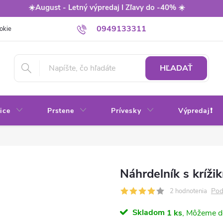
☀️August - Letný výpredaj I Zľavy do -40% ☀️
0949133311
okie
Balenie
Obchodné podmienky
Výmena / vrátenie tovaru
HĽADAŤ
ice
Prstene
Prívesky
Výpredaj❗
Náhrdelník s kríži
Pod
2 hodnotenia
Skladom
1 ks