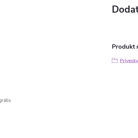
Dodat
Produkt n
Prívesk
rátis