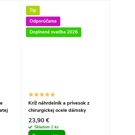
Tip
Letný v
Odporúčame
Doplnené svadba 2026
le
Kríž náhrdelník a prívesok z
Ruženco
atej
chirurgickej ocele dámsky
náhrdeln
pánsky nastaviteľná dĺžka
prevede
23,90 €
27,99 
Skladom
1 ks
Sklad