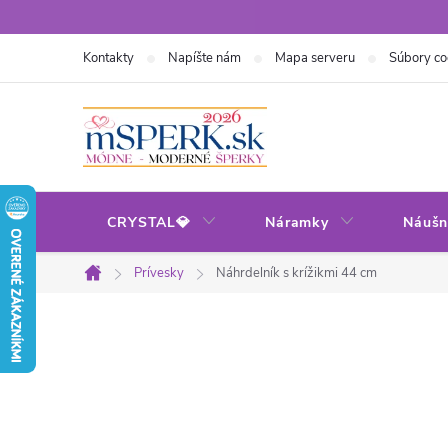
Prejsť
na
Kontakty
Napíšte nám
Mapa serveru
Súbory co
obsah
CRYSTAL💎
Náramky
Náušn
Prívesky
Náhrdelník s krížikmi 44 cm
Domov