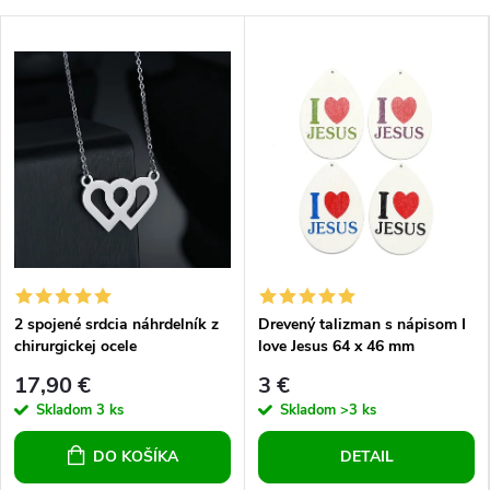
2 spojené srdcia náhrdelník z
Drevený talizman s nápisom I
chirurgickej ocele
love Jesus 64 x 46 mm
17,90 €
3 €
Skladom
3 ks
Skladom
>3 ks
DO KOŠÍKA
DETAIL