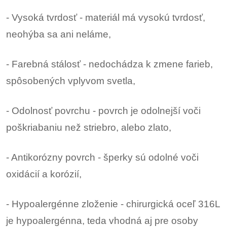
- Vysoká tvrdosť - materiál má vysokú tvrdosť,
neohýba sa ani neláme,
- Farebná stálosť - nedochádza k zmene farieb,
spôsobených vplyvom svetla,
- Odolnosť povrchu - povrch je odolnejší voči
poškriabaniu než striebro, alebo zlato,
- Antikorózny povrch - šperky sú odolné voči
oxidácií a korózií,
- Hypoalergénne zloženie - chirurgická oceľ 316L
je hypoalergénna, teda vhodná aj pre osoby