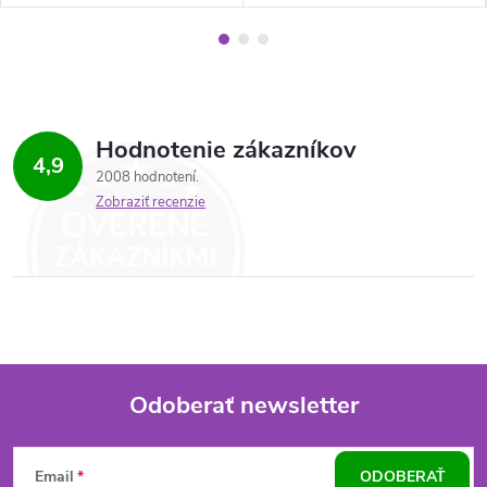
Hodnotenie zákazníkov
4,9
2008 hodnotení
Zobraziť recenzie
Odoberať newsletter
Z
Email
ODOBERAŤ