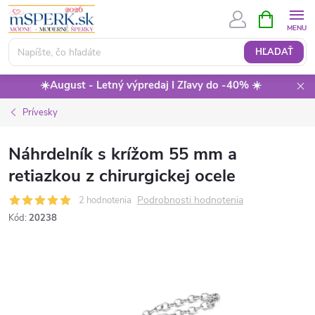
Prejsť
NÁKUPN
KOŠÍK
na
obsah
HĽADAŤ
☀️August - Letný výpredaj I Zľavy do -40% ☀️
Prívesky
Náhrdelník s krížom 55 mm a
retiazkou z chirurgickej ocele
Podrobnosti hodnotenia
2 hodnotenia
Kód:
20238