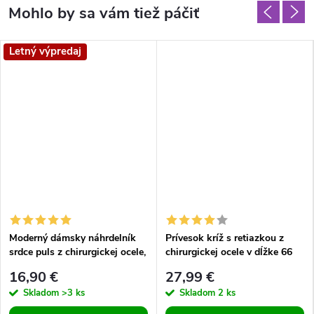
Letný výpredaj
Moderný dámsky náhrdelník
Prívesok kríž s retiazkou z
srdce puls z chirurgickej ocele,
chirurgickej ocele v dĺžke 66
zlaté prevedenie, pre dievčatá,
cm
16,90 €
27,99 €
pre ženy
Skladom
>3 ks
Skladom
2 ks