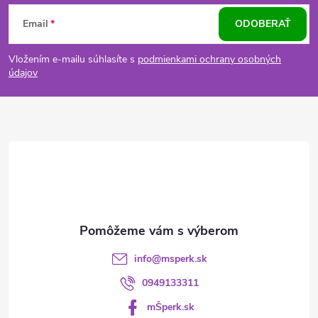
Z
Email
ODOBERAŤ
á
Vložením e-mailu súhlasíte s
podmienkami ochrany osobných
p
údajov
ä
t
i
e
info
@
msperk.sk
0949133311
mŠperk.sk