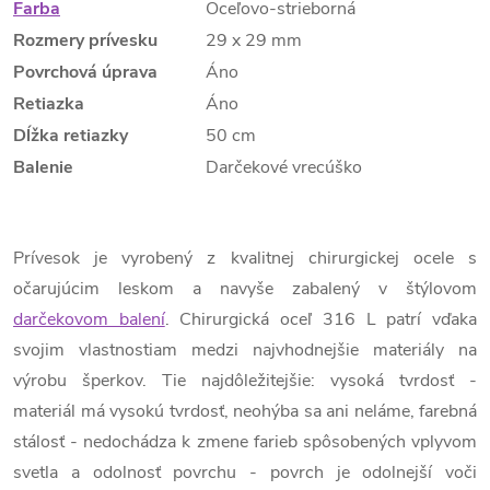
Farba
Oceľovo-strieborná
Rozmery prívesku
29 x 29 mm
Povrchová úprava
Áno
Retiazka
Áno
Dĺžka retiazky
50 cm
Balenie
Darčekové vrecúško
Prívesok je vyrobený z kvalitnej chirurgickej ocele s
očarujúcim leskom a navyše zabalený v štýlovom
darčekovom balení
. Chirurgická oceľ 316 L patrí vďaka
svojim vlastnostiam medzi najvhodnejšie materiály na
výrobu šperkov. Tie najdôležitejšie: vysoká tvrdosť -
materiál má vysokú tvrdosť, neohýba sa ani neláme, farebná
stálosť - nedochádza k zmene farieb spôsobených vplyvom
svetla a odolnosť povrchu - povrch je odolnejší voči