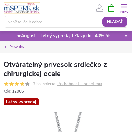
Prejsť
NÁKUPN
KOŠÍK
na
obsah
HĽADAŤ
☀️August - Letný výpredaj I Zľavy do -40% ☀️
Prívesky
Otvárateľný prívesok srdiečko z
chirurgickej ocele
Podrobnosti hodnotenia
3 hodnotenia
Kód:
12905
Letný výpredaj