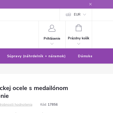
Reklamačný poriadok/formulár
Ochrana osobných údajov
EUR
Ako 
NÁKUPNÝ
KOŠÍK
Prázdny košík
Prihlásenie
Súpravy (náhrdelník + náramok)
Dámske sety (náušn
ickej ocele s medailónom
enie
robnosti hodnotenia
Kód:
17856