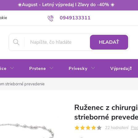
☀️August - Letný výpredaj I Zľavy do -40% ☀️
0949133311
okie
Balenie
Obchodné podmienky
Výmena / vrátenie tovaru
HĽADAŤ
ice
Prstene
Prívesky
Výpredaj❗
nom strieborné prevedenie
Ruženec z chirurg
strieborné preved
Pod
22 hodnotení