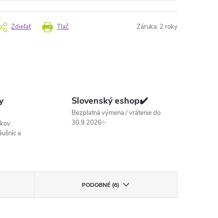
Zdieľať
Tlač
Záruka
:
2 roky
y
Slovenský eshop✔️
Bezplatná výmena / vrátenie do
30.9.2026✨
kov.
ušníc a
PODOBNÉ (6)