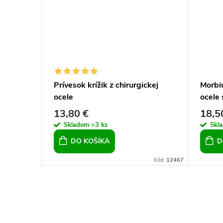
cele 58
Prívesok krížik z chirurgickej
Morbiu
ocele
ocele 
13,80 €
18,5
Skladom
>3 ks
Skl
DO KOŠÍKA
D
Kód:
14069
Kód:
12467