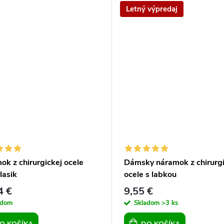
Letný výpredaj
k z chirurgickej ocele
Dámsky náramok z chirurgi
lasik
ocele s labkou
4 €
9,55 €
adom
Skladom
>3 ks