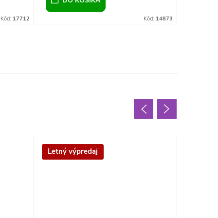
DO KOŠÍKA
DO 
Kód:
17712
Kód:
14873
Letný výpredaj
Letný v