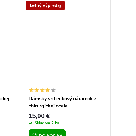
Letný výpredaj
Letný v
ckej
Dámsky srdiečkový náramok z
Náramok
chirurgickej ocele
kráľovsk
15,90 €
17,70 
Skladom
2 ks
Sklad