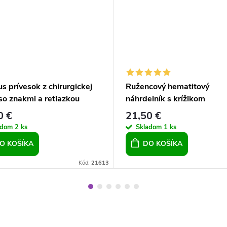
s prívesok z chirurgickej
Ružencový hematitový
so znakmi a retiazkou
náhrdelník s krížikom
0 €
21,50 €
adom
2 ks
Skladom
1 ks
O KOŠÍKA
DO KOŠÍKA
Kód:
21613