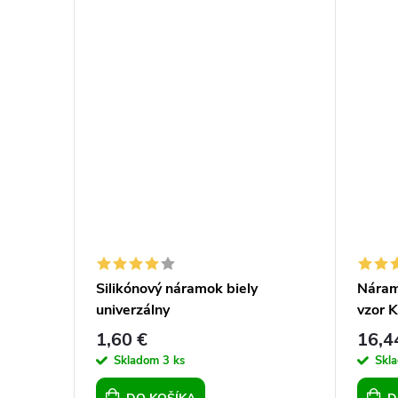
gickej
Silikónový náramok biely
Náramo
univerzálny
vzor K
1,60 €
16,4
Skladom
3 ks
Skl