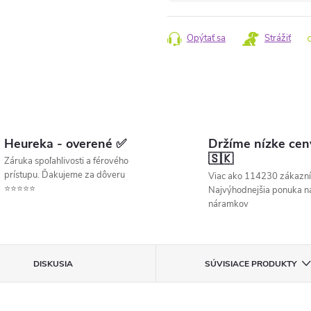
cena:
Opýtať sa
Strážiť
Heureka - overené ✅
Držíme nízke cen
🇸🇰
Záruka spoľahlivosti a férového
prístupu. Ďakujeme za dôveru
Viac ako 114230 zákazní
⭐⭐⭐⭐⭐
Najvýhodnejšia ponuka ná
náramkov
DISKUSIA
SÚVISIACE PRODUKTY