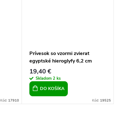
Prívesok so vzormi zvierat
Moderný
egyptské hieroglyfy 6,2 cm
srdce pu
zlaté pr
19,40 €
16,90 
pre žen
Skladom
2 ks
Sklad
DO KOŠÍKA
DO 
Kód:
17910
Kód:
19525