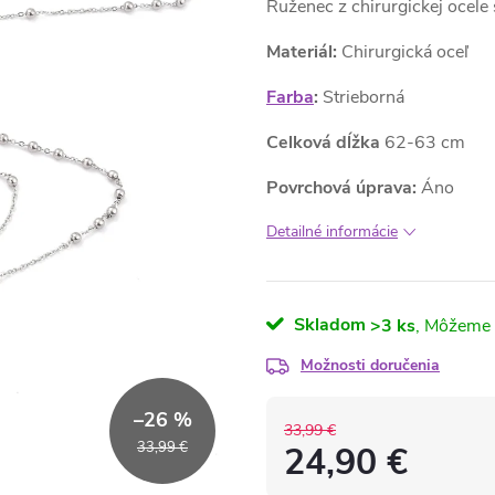
Ruženec z chirurgickej ocel
Materiál:
Chirurgická oceľ
Farba
:
Strieborná
Celková dĺžka
62-63 cm
Povrchová úprava:
Áno
Detailné informácie
Skladom
>3 ks
Možnosti doručenia
–26 %
33,99 €
33,99 €
24,90 €
Jednotková