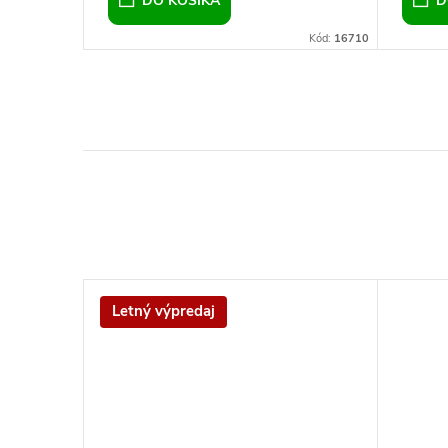
DO KOŠÍKA
D
Kód:
3984
Kód:
16710
Letný výpredaj