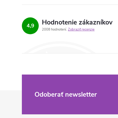
Hodnotenie zákazníkov
4,9
2008 hodnotení
Zobraziť recenzie
Z
Odoberať newsletter
á