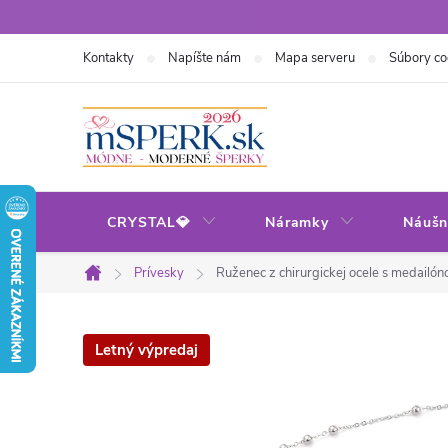
Prejsť
na
Kontakty
Napíšte nám
Mapa serveru
Súbory co
obsah
CRYSTAL💎
Náramky
Náušn
Prívesky
Ruženec z chirurgickej ocele s medailó
Domov
Letný výpredaj