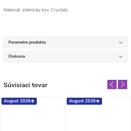
Materiál: zlatnícky kov, Crystals
Parametre produktu
Diskusia
Súvisiaci tovar
August 2026☀️
August 2026☀️
ADARMO