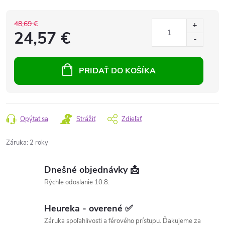
48,69 €
24,57 €
PRIDAŤ DO KOŠÍKA
Opýtať sa
Strážiť
Zdieľať
Záruka
:
2 roky
Dnešné objednávky 📩
Rýchle odoslanie 10.8.
Heureka - overené ✅
Záruka spoľahlivosti a férového prístupu. Ďakujeme za