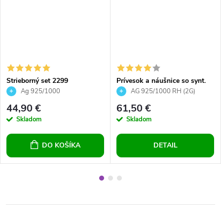
Strieborný set 2299
Prívesok a náušnice so synt.
opálom a Preciosa crystals -
Ag 925/1000
AG 925/1000 RH (2G)
zelené
44,90 €
61,50 €
Skladom
Skladom
DO KOŠÍKA
DETAIL