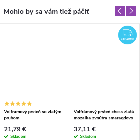
Z
ZADARMO
Volfrámový prsteň so zlatým
Volfrámový prsteň chess zlatá
pruhom
mozaika zvnútra smaragdovo
modrý luxusný vzhľad
21,79 €
37,11 €
Skladom
Skladom