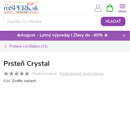
Prejsť
NÁKUPN
KOŠÍK
na
obsah
HĽADAŤ
☀️August - Letný výpredaj I Zľavy do -40% ☀️
Prstene s krištálmi (33)
Prsteň Crystal
Podrobnosti hodnotenia
Neohodnotené
Kód:
Zvoľte variant