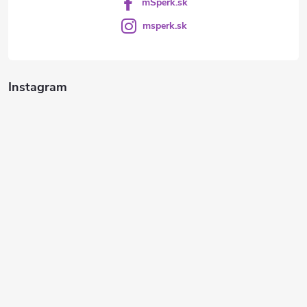
mŠperk.sk
msperk.sk
Instagram