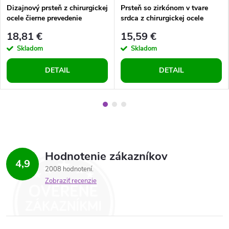
Dizajnový prsteň z chirurgickej
Prsteň so zirkónom v tvare
ocele čierne prevedenie
srdca z chirurgickej ocele
18,81 €
15,59 €
Skladom
Skladom
DETAIL
DETAIL
Hodnotenie zákazníkov
4,9
2008 hodnotení
Zobraziť recenzie