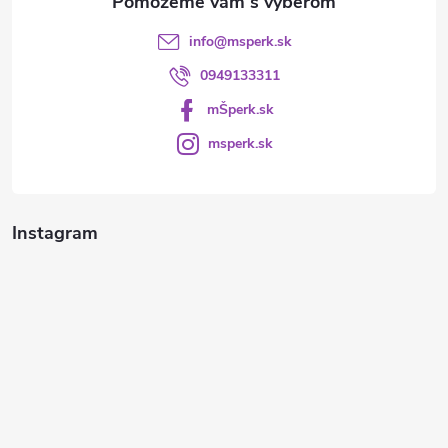
info
@
msperk.sk
0949133311
mŠperk.sk
msperk.sk
Instagram