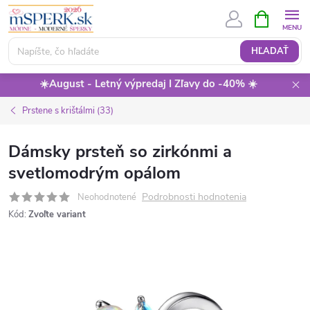
Prejsť
NÁKUPN
KOŠÍK
na
obsah
HĽADAŤ
☀️August - Letný výpredaj I Zľavy do -40% ☀️
Prstene s krištálmi (33)
Dámsky prsteň so zirkónmi a
svetlomodrým opálom
Podrobnosti hodnotenia
Neohodnotené
Kód:
Zvoľte variant