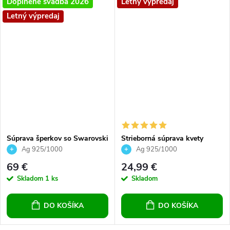
Doplnené svadba 2026
Letný výpredaj
Letný výpredaj
Súprava šperkov so Swarovski
Strieborná súprava kvety
Crystals - kosoštvorec crystal
crystals 12 mm
Ag 925/1000
Ag 925/1000
ab
69 €
24,99 €
Skladom
1 ks
Skladom
DO KOŠÍKA
DO KOŠÍKA