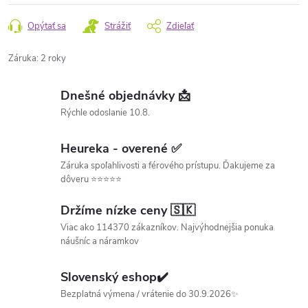
Opýtať sa
Strážiť
Zdieľať
Záruka
:
2 roky
Dnešné objednávky 📩
Rýchle odoslanie 10.8.
Heureka - overené ✅
Záruka spoľahlivosti a férového prístupu. Ďakujeme za
dôveru ⭐⭐⭐⭐⭐
Držíme nízke ceny 🇸🇰
Viac ako 114370 zákazníkov. Najvýhodnejšia ponuka
náušníc a náramkov
Slovenský eshop✔️
Bezplatná výmena / vrátenie do 30.9.2026✨