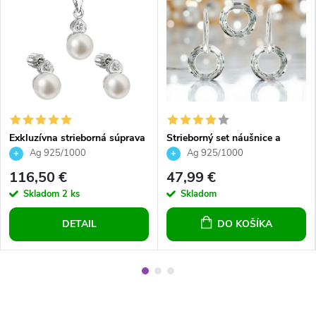
Exkluzívna strieborná súprava
Strieborný set náušnice a
šperkov z bielych riečnych
prívesok krúžky Crystal Calv
Ag 925/1000
Ag 925/1000
perál so zirkónmi šroubovacie
116,50 €
47,99 €
zapínania pre ženy
Skladom
2 ks
Skladom
DETAIL
DO KOŠÍKA