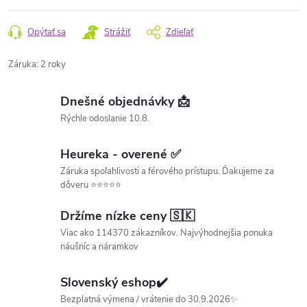
Opýtať sa
Strážiť
Zdieľať
Záruka
:
2 roky
Dnešné objednávky 📩
Rýchle odoslanie 10.8.
Heureka - overené ✅
Záruka spoľahlivosti a férového prístupu. Ďakujeme za
dôveru ⭐⭐⭐⭐⭐
Držíme nízke ceny 🇸🇰
Viac ako 114370 zákazníkov. Najvýhodnejšia ponuka
náušníc a náramkov
Slovenský eshop✔️
Bezplatná výmena / vrátenie do 30.9.2026✨