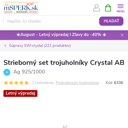
Prejsť
NÁKUPN
KOŠÍK
na
obsah
HĽADAŤ
☀️August - Letný výpredaj I Zľavy do -40% ☀️
Súpravy SWI crystal (221 produktov)
Strieborný set trojuholníky Crystal AB
Ag 925/1000
Podrobnosti hodnotenia
2 hodnotenia
Kód:
6336
Letný výpredaj