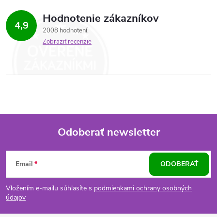
Hodnotenie zákazníkov
4,9
2008 hodnotení
Zobraziť recenzie
Odoberať newsletter
Z
Email
ODOBERAŤ
á
Vložením e-mailu súhlasíte s
podmienkami ochrany osobných
p
údajov