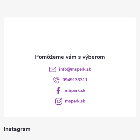
ä
t
i
e
info
@
msperk.sk
0949133311
mŠperk.sk
msperk.sk
Instagram