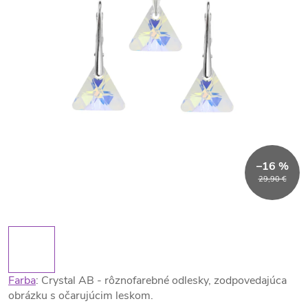
–16 %
29,90 €
Farba
: Crystal AB - rôznofarebné odlesky, zodpovedajúca
obrázku s očarujúcim leskom.