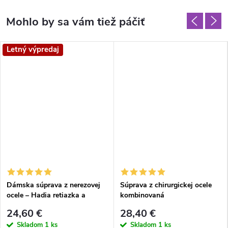
Letný výpredaj
Dámska súprava z nerezovej
Súprava z chirurgickej ocele
ocele – Hadia retiazka a
kombinovaná
náramok (Zlatá farba)
24,60 €
28,40 €
Skladom
1 ks
Skladom
1 ks