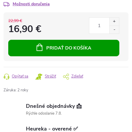
Možnosti doručenia
22,99 €
16,90 €
PRIDAŤ DO KOŠÍKA
Opýtať sa
Strážiť
Zdieľať
Záruka
:
2 roky
Dnešné objednávky 📩
Rýchle odoslanie 7.8.
Heureka - overené ✅