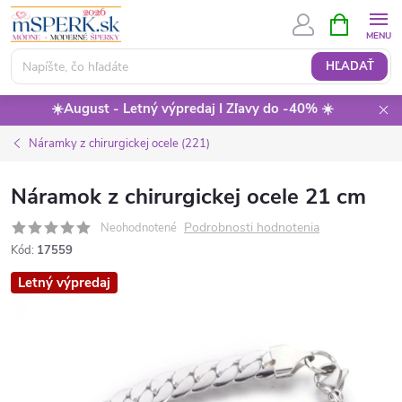
Prejsť
NÁKUPN
KOŠÍK
na
obsah
HĽADAŤ
☀️August - Letný výpredaj I Zľavy do -40% ☀️
Náramky z chirurgickej ocele (221)
Náramok z chirurgickej ocele 21 cm
Podrobnosti hodnotenia
Neohodnotené
Kód:
17559
Letný výpredaj