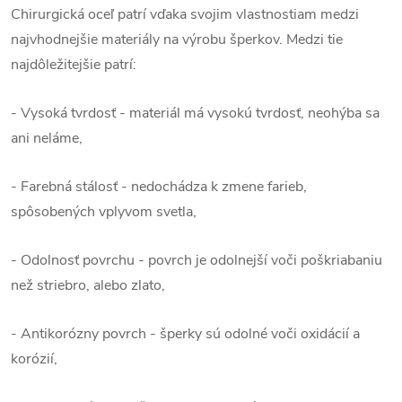
Chirurgická oceľ patrí vďaka svojim vlastnostiam medzi
najvhodnejšie materiály na výrobu šperkov. Medzi tie
najdôležitejšie patrí:
- Vysoká tvrdosť - materiál má vysokú tvrdosť, neohýba sa
ani neláme,
- Farebná stálosť - nedochádza k zmene farieb,
spôsobených vplyvom svetla,
- Odolnosť povrchu - povrch je odolnejší voči poškriabaniu
než striebro, alebo zlato,
- Antikorózny povrch - šperky sú odolné voči oxidácií a
korózií,