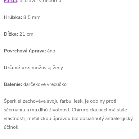
Farba
:
oceľovo-strieborná
Hrúbka:
8,5 mm
Dĺžka:
21 cm
Povrchová úprava:
áno
Určené pre:
mužov aj ženy
Balenie:
darčekové vrecúško
Šperk si zachováva svoju farbu, lesk, je odolný proti
sčernaniu a má dlhú životnosť. Chirurgická oceľ má stále
vlastnosti, metalickou úpravou bol dosiahnutý antialergický
účinok.