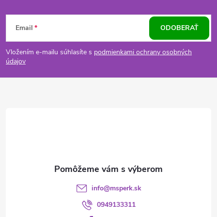
Z
Email
ODOBERAŤ
á
Vložením e-mailu súhlasíte s
podmienkami ochrany osobných
p
údajov
ä
t
i
e
info
@
msperk.sk
0949133311