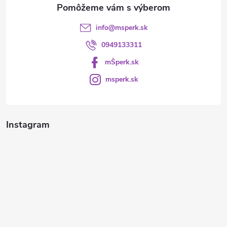
e
info
@
msperk.sk
0949133311
mŠperk.sk
msperk.sk
Instagram