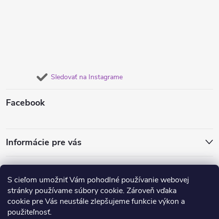
Sledovať na Instagrame
Facebook
Informácie pre vás
Obľúbené náušnice
Dámske súpravy šperkov
Retiazky od 1€
S cieľom umožniť Vám pohodlné používanie webovej
Obrúčky a prstene
Náramky pre dvojice
stránky používame súbory cookie. Zároveň vďaka
Anjelske a ochranné náramky
Oceľové náramky
cookie pre Vás neustále zlepšujeme funkcie výkon a
použiteľnosť.