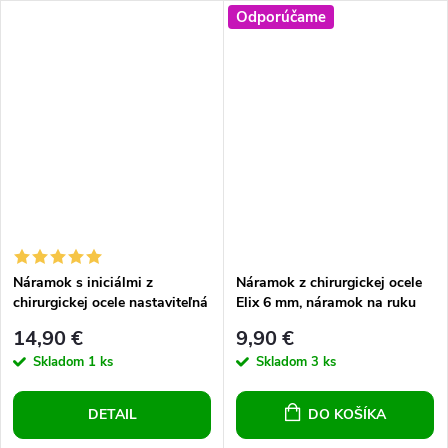
Odporúčame
Náramok s iniciálmi z
Náramok z chirurgickej ocele
chirurgickej ocele nastaviteľná
Elix 6 mm, náramok na ruku
dĺžka
prepletený, pre pánov, pre
14,90 €
9,90 €
dámy, univerzál
Skladom
1 ks
Skladom
3 ks
DETAIL
DO KOŠÍKA