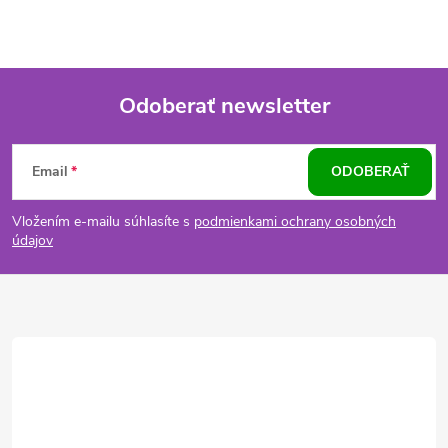
Odoberať newsletter
Z
Email
ODOBERAŤ
á
Vložením e-mailu súhlasíte s
podmienkami ochrany osobných
p
údajov
ä
t
i