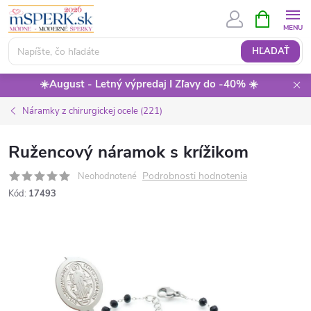
Prejsť
NÁKUPN
KOŠÍK
na
obsah
HĽADAŤ
☀️August - Letný výpredaj I Zľavy do -40% ☀️
Náramky z chirurgickej ocele (221)
Ružencový náramok s krížikom
Podrobnosti hodnotenia
Neohodnotené
Kód:
17493