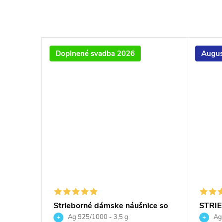
Doplnené svadba 2026
Augus
nice
Strieborné dámske náušnice so
STRI
ickým
Swarovski crystals kruh v slze -
NÁUŠ
Ag 925/1000 - 3,5 g
Ag