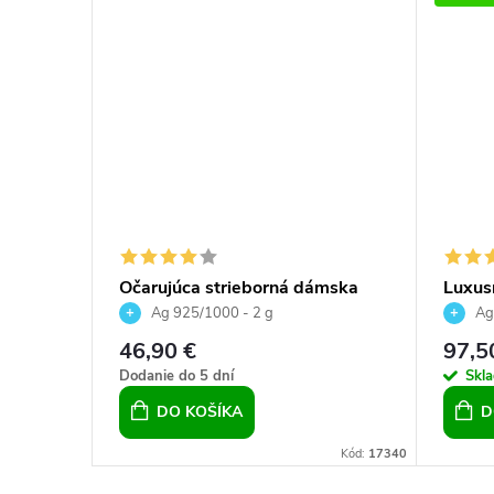
 Crystal
Očarujúca strieborná dámska
Luxus
súprava prívesok a náušnice
šperk
Ag 925/1000 - 2 g
Ag
retiaz
46,90 €
97,5
s číry
DETAIL
Dodanie do 5 dní
Skl
DO KOŠÍKA
D
Kód:
10892/2 G
Kód:
17340