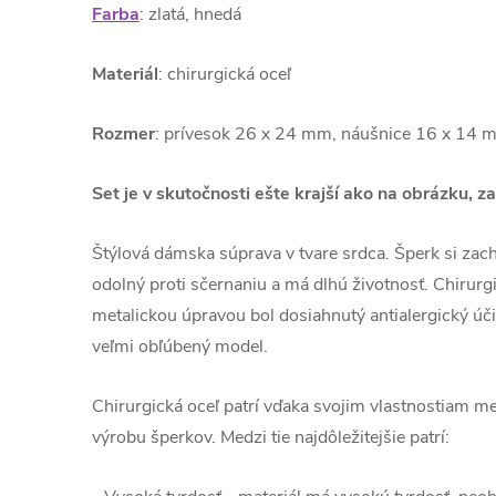
Farba
: zlatá, hnedá
Materiál
: chirurgická oceľ
Rozmer
: prívesok 26 x 24 mm, náušnice 16 x 14 
Set je v skutočnosti ešte krajší ako na obrázku, z
Štýlová dámska súprava v tvare srdca. Šperk si zacho
odolný proti sčernaniu a má dlhú životnosť. Chirurgi
metalickou úpravou bol dosiahnutý antialergický úč
veľmi obľúbený model.
Chirurgická oceľ patrí vďaka svojim vlastnostiam me
výrobu šperkov. Medzi tie najdôležitejšie patrí: