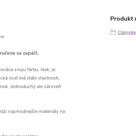
Produkt n
Dámske 
mm
aručene sa zapáči.
váva svoju farbu, lesk, je
cká oceľ má stále vlastnosti,
inok. Jednoduchý ale zároveň
dzi najvhodnejšie materiály na