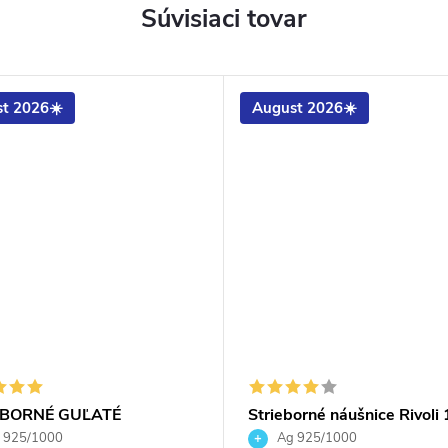
Súvisiaci tovar
t 2026☀️
August 2026☀️
EBORNÉ GUĽATÉ
Strieborné náušnice Rivoli
NICE SO SWAROVSKI
mm Crystal Siam
 925/1000
Ag 925/1000