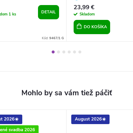
ALS - Violet
23,99 €
DETAIL
adom
1 ks
Skladom
DO KOŠÍKA
Kód:
9467/1 G
t 2026☀️
August 2026☀️
ené svadba 2026