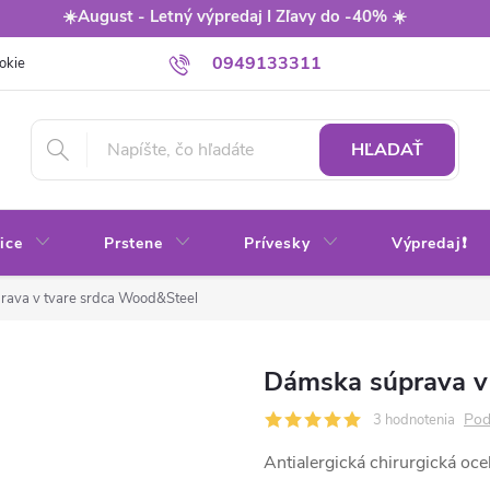
☀️August - Letný výpredaj I Zľavy do -40% ☀️
0949133311
okie
Balenie
Obchodné podmienky
Výmena / vrátenie tovaru
HĽADAŤ
ice
Prstene
Prívesky
Výpredaj❗
rava v tvare srdca Wood&Steel
Dámska súprava v
Pod
3 hodnotenia
Antialergická chirurgická oce