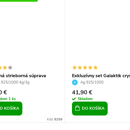
ná strieborná súprava
Exkluzívny set Galaktik cry
ov náušnice prívesok a
Peridot
 925/1000 4g/3g
Ag 925/1000
ka z bielych riečnych perál
0 €
41,90 €
mi zirkónmi pre ženy
adom
1 ks
Skladom
O KOŠÍKA
DO KOŠÍKA
Kód:
8259