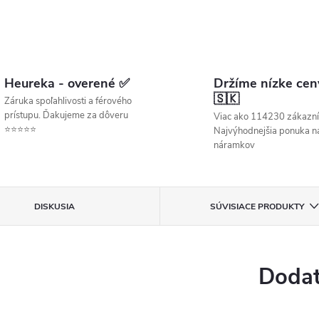
Heureka - overené ✅
Držíme nízke cen
🇸🇰
Záruka spoľahlivosti a férového
prístupu. Ďakujeme za dôveru
Viac ako 114230 zákazní
⭐⭐⭐⭐⭐
Najvýhodnejšia ponuka ná
náramkov
DISKUSIA
SÚVISIACE PRODUKTY
Dodat