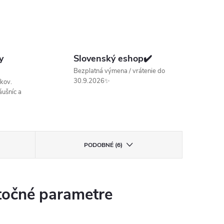
y
Slovenský eshop✔️
Bezplatná výmena / vrátenie do
30.9.2026✨
kov.
ušníc a
PODOBNÉ (6)
očné parametre