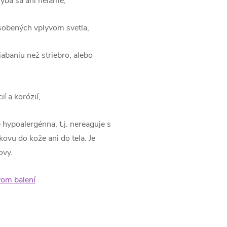
hýba sa ani neláme,
ôsobených vplyvom svetla,
iabaniu než striebro, alebo
í a korózií,
 hypoalergénna, t.j. nereaguje s
ovu do kože ani do tela. Je
ovy.
om balení