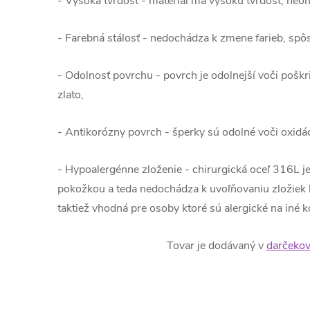
- Vysoká tvrdosť - materiál má vysokú tvrdosť, neo
- Farebná stálosť - nedochádza k zmene farieb, sp
- Odolnosť povrchu - povrch je odolnejší voči poškr
zlato,
- Antikorózny povrch - šperky sú odolné voči oxidáci
- Hypoalergénne zloženie - chirurgická oceľ 316L je
pokožkou a teda nedochádza k uvoľňovaniu zložiek k
taktiež vhodná pre osoby ktoré sú alergické na iné k
Tovar je dodávaný v
darčekov