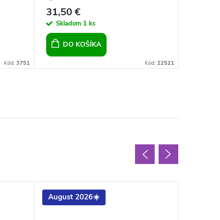
opálom pre dievčatá pre ženy
31,50 €
21,90 
Skladom
1 ks
Sklad
DO KOŠÍKA
DO 
Kód:
3751
Kód:
22521
August 2026☀️
Letný v