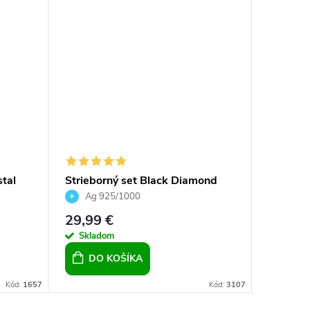
stal
Strieborný set Black Diamond
Striebo
2166
Ag 925/1000
Ag 9
29,99 €
18,99 
Skladom
Sklad
DO KOŠÍKA
DO 
Kód:
1657
Kód:
3107