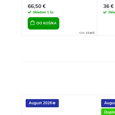
 ženy
crystal
CRYST
66,50 €
36 €
Skladom
1 ks
Skl
DO KOŠÍKA
Kód:
22524
Kód:
15465
August 2026☀️
Augus
Dopln