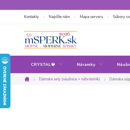
Prejsť
na
Kontakty
Napíšte nám
Mapa serveru
Súbory co
obsah
CRYSTAL💎
Náramky
Náušn
Dámske sety (náušnice + náhrdelník)
Dámska súp
Domov