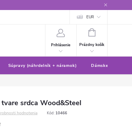
Reklamačný poriadok/formulár
Ochrana osobných údajov
EUR
Ako 
NÁKUPNÝ
KOŠÍK
Prázdny košík
Prihlásenie
Súpravy (náhrdelník + náramok)
Dámske sety (náušn
 tvare srdca Wood&Steel
robnosti hodnotenia
Kód:
10466
ľ