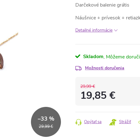
Darčekové balenie grátis
Náušnice + prívesok + retiaz
Detailné informácie
Skladom
Možnosti doručenia
29,99 €
19,85 €
Jednotková
cena:
–33 %
Opýtať sa
Strážiť
29,99 €