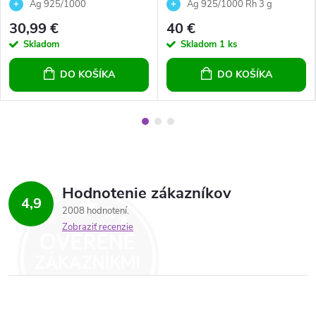
mm 224
Swarovski náušnice a
Ag 925/1000
Ag 925/1000 Rh 3 g
prívesok biele okrúhle
30,99 €
40 €
Skladom
Skladom
1 ks
DO KOŠÍKA
DO KOŠÍKA
Hodnotenie zákazníkov
4,9
2008 hodnotení
Zobraziť recenzie