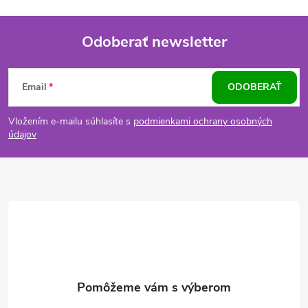
Odoberať newsletter
Z
Email
ODOBERAŤ
á
Vložením e-mailu súhlasíte s
podmienkami ochrany osobných
p
údajov
ä
t
i
e