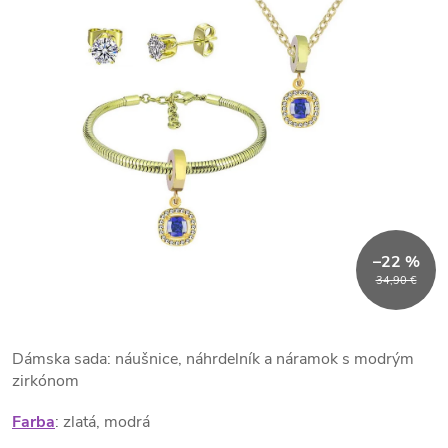
–22 %
34,90 €
Dámska sada: náušnice, náhrdelník a náramok s modrým
zirkónom
Farba
: zlatá, modrá