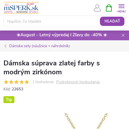
Prejsť
NÁKUPN
KOŠÍK
na
obsah
HĽADAŤ
☀️August - Letný výpredaj I Zľavy do -40% ☀️
Dámske sety (náušnice + náhrdelník)
Dámska súprava zlatej farby s
modrým zirkónom
Podrobnosti hodnotenia
1 hodnotenie
Kód:
22653
Tip