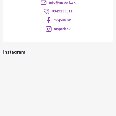
info
@
msperk.sk
0949133311
mŠperk.sk
msperk.sk
Instagram