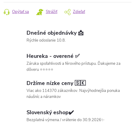
Opýtať sa
Strážiť
Zdieľať
Dnešné objednávky 📩
Rýchle odoslanie 10.8.
Heureka - overené ✅
Záruka spoľahlivosti a férového prístupu. Ďakujeme za
dôveru ⭐⭐⭐⭐⭐
Držíme nízke ceny 🇸🇰
Viac ako 114370 zákazníkov. Najvýhodnejšia ponuka
náušníc a náramkov
Slovenský eshop✔️
Bezplatná výmena / vrátenie do 30.9.2026✨