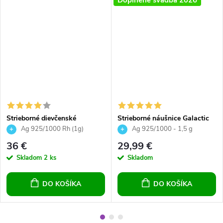
Strieborné dievčenské
Strieborné náušnice Galactic
náušnice tvar srdca so
Light Rose
Ag 925/1000 Rh (1g)
Ag 925/1000 - 1,5 g
Swarovski crystals, pre
36 €
29,99 €
dievčatá, pre ženy,
Skladom
2 ks
Skladom
zaklapávacie
DO KOŠÍKA
DO KOŠÍKA