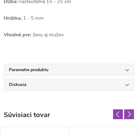
Dĺžka:
nastaviteľná 15 - 25 cm
Hrúbka:
1 - 5 mm
Vhodné pre:
ženy aj mužov
Parametre produktu
Diskusia
Súvisiaci tovar