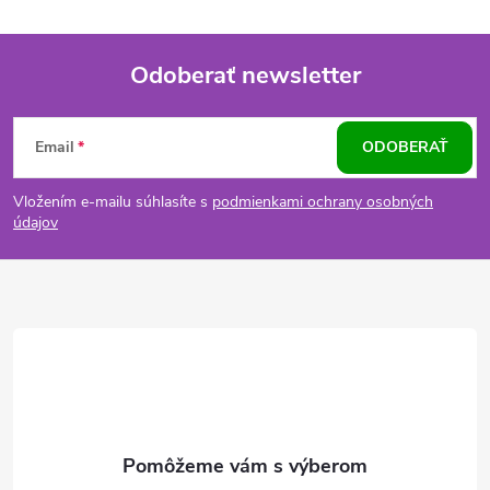
Odoberať newsletter
Z
Email
ODOBERAŤ
á
Vložením e-mailu súhlasíte s
podmienkami ochrany osobných
p
údajov
ä
t
i
e