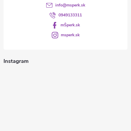
info
@
msperk.sk
0949133311
mŠperk.sk
msperk.sk
Instagram