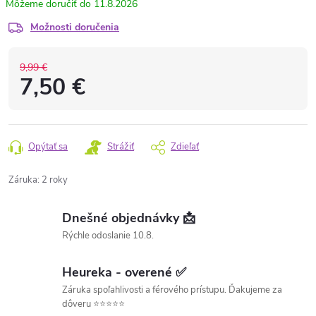
11.8.2026
Možnosti doručenia
9,99 €
7,50 €
Opýtať sa
Strážiť
Zdieľať
Záruka
:
2 roky
Dnešné objednávky 📩
Rýchle odoslanie 10.8.
Heureka - overené ✅
Záruka spoľahlivosti a férového prístupu. Ďakujeme za
dôveru ⭐⭐⭐⭐⭐