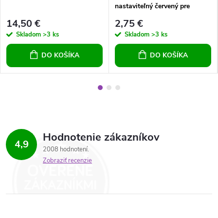
nastaviteľný červený pre
dievčatá pre ženy pre chlapov
14,50 €
2,75 €
univerzálny
Skladom
>3 ks
Skladom
>3 ks
DO KOŠÍKA
DO KOŠÍKA
Hodnotenie zákazníkov
4,9
2008 hodnotení
Zobraziť recenzie