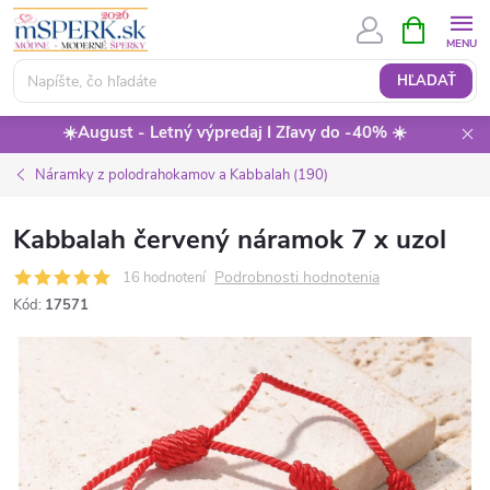
Prejsť
NÁKUPN
KOŠÍK
na
obsah
HĽADAŤ
☀️August - Letný výpredaj I Zľavy do -40% ☀️
Náramky z polodrahokamov a Kabbalah (190)
Kabbalah červený náramok 7 x uzol
Podrobnosti hodnotenia
16 hodnotení
Kód:
17571