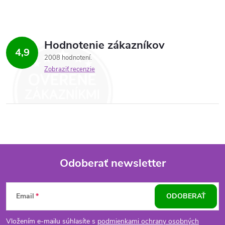
Hodnotenie zákazníkov
4,9
2008 hodnotení
Zobraziť recenzie
Odoberať newsletter
Z
Email
ODOBERAŤ
á
Vložením e-mailu súhlasíte s
podmienkami ochrany osobných