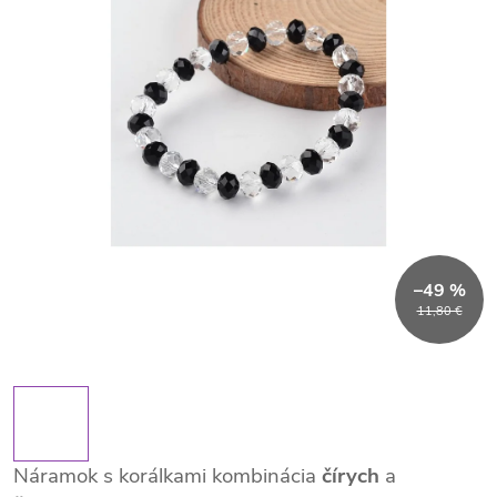
–49 %
11,80 €
Náramok s korálkami kombinácia
čírych
a