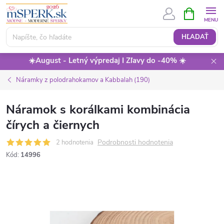
Prejsť
NÁKUPN
KOŠÍK
na
obsah
HĽADAŤ
☀️August - Letný výpredaj I Zľavy do -40% ☀️
Náramky z polodrahokamov a Kabbalah (190)
Náramok s korálkami kombinácia
čírych a čiernych
Podrobnosti hodnotenia
2 hodnotenia
Kód:
14996