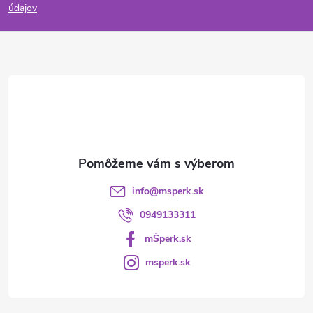
p
údajov
ä
t
i
e
info
@
msperk.sk
0949133311
mŠperk.sk
msperk.sk