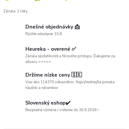
Záruka
:
2 roky
Dnešné objednávky 📩
Rýchle odoslanie 10.8.
Heureka - overené ✅
Záruka spoľahlivosti a férového prístupu. Ďakujeme za
dôveru ⭐⭐⭐⭐⭐
Držíme nízke ceny 🇸🇰
Viac ako 114370 zákazníkov. Najvýhodnejšia ponuka
náušníc a náramkov
Slovenský eshop✔️
Bezplatná výmena / vrátenie do 30.9.2026✨